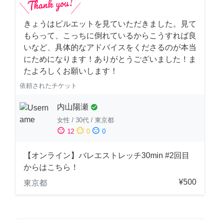
きょうはピルエットを見ていただきました。見て
もらって、こっちに倒れているからこうすれば良
いなど、具体的なアドバイスをくださるのが本当
にためになります！ありがとうございました！ま
たよろしくお願いします！
依頼されたチケット
内山陽瀬
check_circle
女性
/
30代
/
東京都
sentiment_satisfied
sentiment_neutral
sentiment_dissatisfied
12
0
0
【オンライン】バレエストレッチ30min #2回目
からはこちら！
¥500
東京都