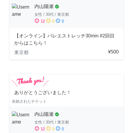
内山陽瀬
check_circle
女性
/
30代
/
東京都
sentiment_satisfied
sentiment_neutral
sentiment_dissatisfied
12
0
0
【オンライン】バレエストレッチ30min #2回目
からはこちら！
¥500
東京都
ありがとうございました！
依頼されたチケット
内山陽瀬
check_circle
女性
/
30代
/
東京都
sentiment_satisfied
sentiment_neutral
sentiment_dissatisfied
12
0
0