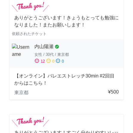
ありがとうございます！きょうもとっても勉強に
なりました！またお願いします！
依頼されたチケット
内山陽瀬
check_circle
女性
/
30代
/
東京都
sentiment_satisfied
sentiment_neutral
sentiment_dissatisfied
12
0
0
【オンライン】バレエストレッチ30min #2回目
からはこちら！
¥500
東京都
ありがとうございます！すごく分かりやすいレッ