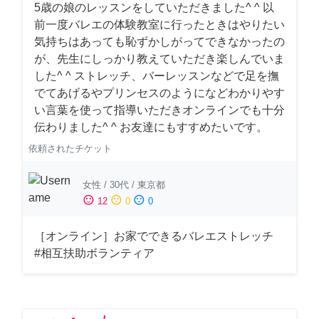
5歳の娘のレッスンをしていただきました^ ^ 以
前一度バレエの体験教室に行ったときはやりたい
気持ちはあっても恥ずかしがってできなかったの
が、先生にしっかり教えていただき楽しんでいま
した^ ^ ストレッチ、バーレッスンなどで足を撫
でてあげるやプリンセスのようになどわかりやす
い言葉を使って指導いただきオンラインでも十分
伝わりました^ ^ お友達にもすすめたいです。
依頼されたチケット
女性
/
30代
/
東京都
sentiment_satisfied
sentiment_neutral
sentiment_dissatisfied
12
0
0
［オンライン］お家でできるバレエストレッチ
#相互扶助ボランティア