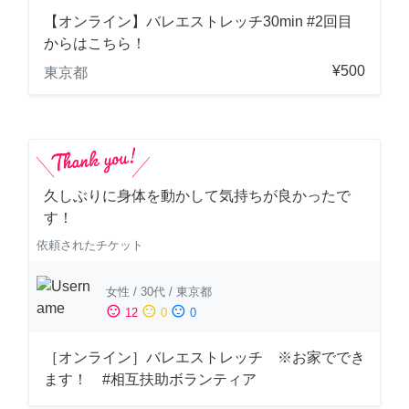
【オンライン】バレエストレッチ30min #2回目
からはこちら！
¥500
東京都
久しぶりに身体を動かして気持ちが良かったで
す！
依頼されたチケット
女性
/
30代
/
東京都
sentiment_satisfied
sentiment_neutral
sentiment_dissatisfied
12
0
0
［オンライン］バレエストレッチ ※お家ででき
ます！ #相互扶助ボランティア