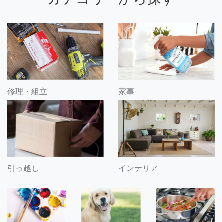
修理・組立
家事
引っ越し
インテリア