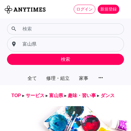
ログイン
新規登録
search
place
検索
more_horiz
全て
修理・組立
家事
TOP
▸
サービス
▸
富山県
▸
趣味・習い事
▸
ダンス