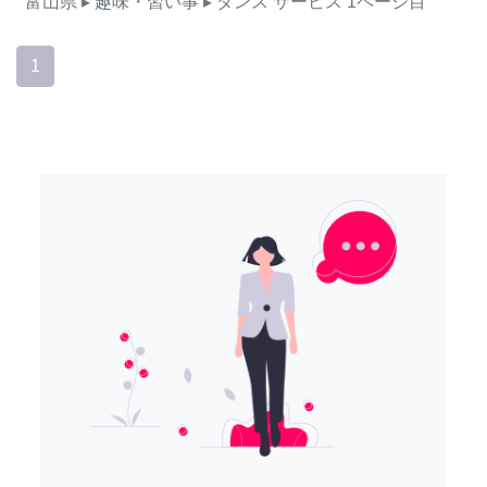
富山県
▸ 趣味・習い事
▸ ダンス
サービス
1ページ目
1