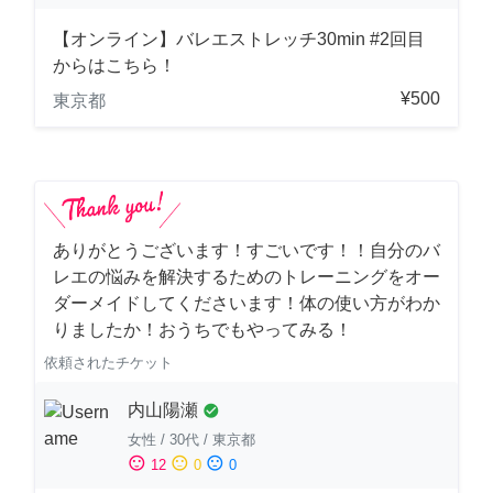
【オンライン】バレエストレッチ30min #2回目
からはこちら！
¥500
東京都
ありがとうございます！すごいです！！自分のバ
レエの悩みを解決するためのトレーニングをオー
ダーメイドしてくださいます！体の使い方がわか
りましたか！おうちでもやってみる！
依頼されたチケット
内山陽瀬
check_circle
女性
/
30代
/
東京都
sentiment_satisfied
sentiment_neutral
sentiment_dissatisfied
12
0
0