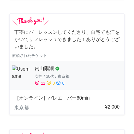
丁寧にバーレッスンしてくださり、自宅でも汗を
かいてリフレッシュできました！ありがとうござ
いました。
依頼されたチケット
内山陽瀬
check_circle
女性
/
30代
/
東京都
sentiment_satisfied
sentiment_neutral
sentiment_dissatisfied
12
0
0
［オンライン］バレエ バー60min
¥2,000
東京都