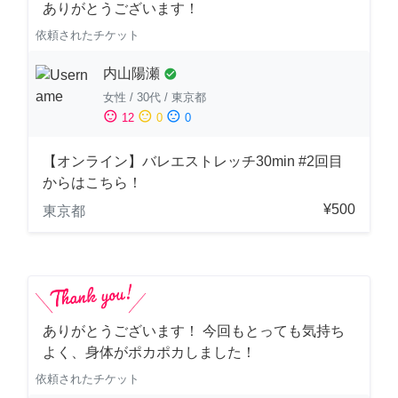
ありがとうございます！
依頼されたチケット
内山陽瀬
check_circle
女性
/
30代
/
東京都
sentiment_satisfied
sentiment_neutral
sentiment_dissatisfied
12
0
0
【オンライン】バレエストレッチ30min #2回目
からはこちら！
¥500
東京都
ありがとうございます！ 今回もとっても気持ち
よく、身体がポカポカしました！
依頼されたチケット