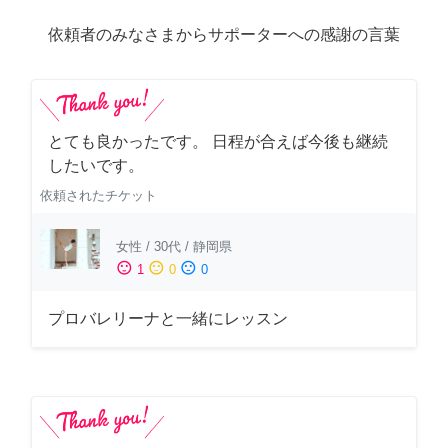
依頼者のみなさまからサポーターへの感謝の言葉
とても良かったです。 日程が合えば今後も継続
したいです。
依頼されたチケット
女性
/
30代
/
静岡県
sentiment_satisfied
sentiment_neutral
sentiment_dissatisfied
1
0
0
プロバレリーナと一緒にレッスン