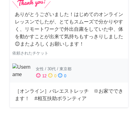
ありがとうございました！はじめてのオンライン
レッスンでしたが、とてもスムーズで分かりやす
く、リモートワークで外出自粛をしていた中、体
を動かすことが出来て気持ちもすっきりしました
😊またよろしくお願いします！
依頼されたチケット
女性
/
30代
/
東京都
sentiment_satisfied
sentiment_neutral
sentiment_dissatisfied
12
0
0
［オンライン］バレエストレッチ ※お家ででき
ます！ #相互扶助ボランティア