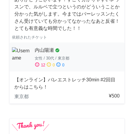
スンで、ルルベで立つというのがどういうことか
分かった気がします。今まではバーレッスンたく
さん受けていても分かってなかったなあと反省！
とても有意義な時間でした！！
依頼されたチケット
内山陽瀬
check_circle
女性
/
30代
/
東京都
sentiment_satisfied
sentiment_neutral
sentiment_dissatisfied
12
0
0
【オンライン】バレエストレッチ30min #2回目
からはこちら！
¥500
東京都