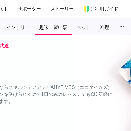
スト
サポーター
ストーリー
ご利用ガイド
more_horiz
インテリア
趣味・習い事
ペット
料理
武道
らスキルシェアアプリANYTIMES（エニタイムズ）
ンを受けられるので1日のみのレッスンでもOK!気軽に
ます。