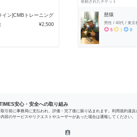
依頼されたチケット
慈猿
ライン]CMBトレーニング
男性
/
40代
/
東京
¥2,500
都
sentiment_satisfied
sentiment_neutral
sentiment_dissatisfied
5
1
0
YTIMES安心・安全への取り組み
は取引前に事務局に支払われ、評価・完了後に振り込まれます。利用規約違反
な内容のサービスやリクエストやユーザーがあった場合は通報してください。
assignment_ind