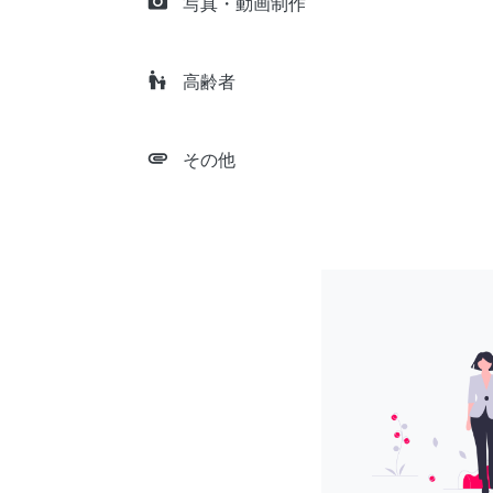
camera_alt
写真・動画制作
escalator_warning
高齢者
attachment
その他