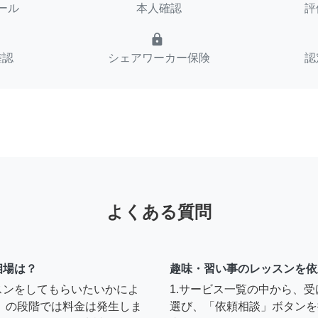
ール
本人確認
評
lock
確認
シェアワーカー保険
認
よくある質問
相場は？
趣味・習い事のレッスンを依
スンをしてもらいたいかによ
1.サービス一覧の中から、
」の段階では料金は発生しま
選び、「依頼相談」ボタンを