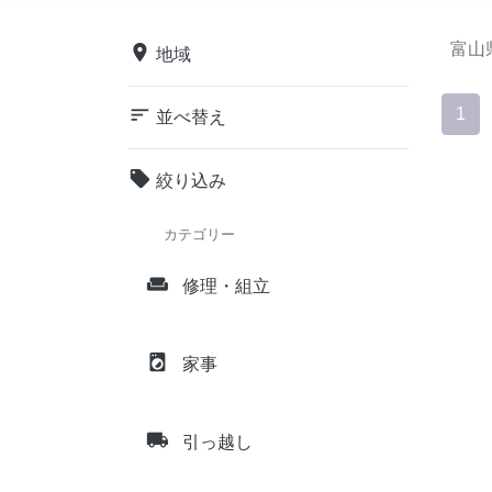
富山
place
地域
sort
1
並べ替え
local_offer
絞り込み
カテゴリー
weekend
修理・組立
local_laundry_service
家事
local_shipping
引っ越し