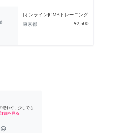
[オンライン]CMBトレーニング
都
¥2,500
東京都
の恐れや、少しでも
詳細を見る
tag_faces