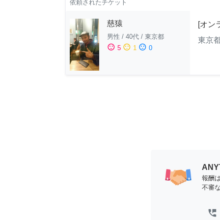
依頼されたチケット
慈猿
[オン
男性
/
40代
/
東京都
東京
sentiment_satisfied
sentiment_neutral
sentiment_dissatisfied
5
1
0
AN
報酬
不審
perm_phone_msg