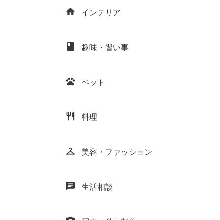
home
インテリア
class
趣味・習い事
pets
ペット
restaurant
料理
checkroom
美容・ファッション
chat
生活相談