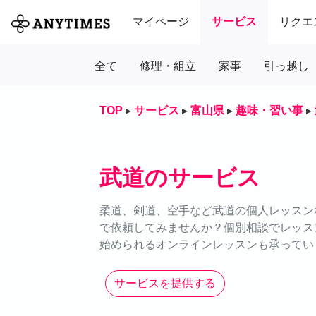
マイページ
サービス
リクエ
全て
修理・組立
家事
引っ越し
TOP
▸
サービス
▸
富山県
▸
趣味・習い事
▸
武道のサービス
柔道、剣道、空手など武道の個人レッスンな
で依頼してみませんか？個別相談でレッス
始められるオンラインレッスンも承ってい
サービスを提供する