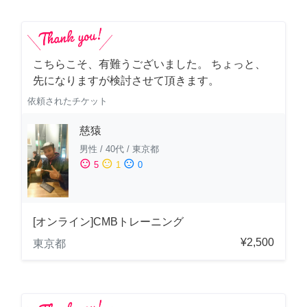
こちらこそ、有難うございました。 ちょっと、
先になりますが検討させて頂きます。
依頼されたチケット
慈猿
男性
/
40代
/
東京都
sentiment_satisfied
sentiment_neutral
sentiment_dissatisfied
5
1
0
[オンライン]CMBトレーニング
¥2,500
東京都