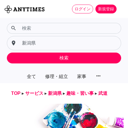
ログイン
新規登録
search
place
検索
more_horiz
全て
修理・組立
家事
TOP
▸
サービス
▸
新潟県
▸
趣味・習い事
▸
武道