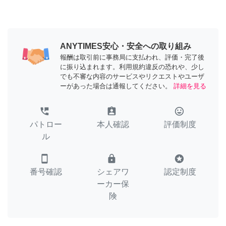
ANYTIMES安心・安全への取り組み
報酬は取引前に事務局に支払われ、評価・完了後
に振り込まれます。利用規約違反の恐れや、少し
でも不審な内容のサービスやリクエストやユーザ
ーがあった場合は通報してください。
詳細を見る
perm_phone_msg
assignment_ind
tag_faces
パトロー
本人確認
評価制度
ル
smartphone
lock
stars
番号確認
シェアワ
認定制度
ーカー保
険