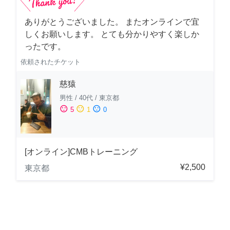
ありがとうございました。 またオンラインで宜
しくお願いします。 とても分かりやすく楽しか
ったです。
依頼されたチケット
慈猿
男性
/
40代
/
東京都
sentiment_satisfied
sentiment_neutral
sentiment_dissatisfied
5
1
0
[オンライン]CMBトレーニング
¥2,500
東京都