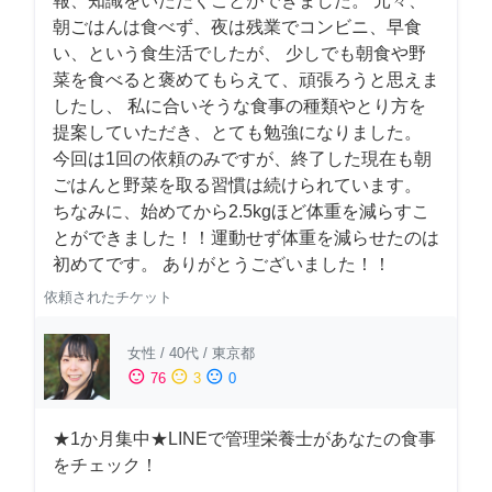
報、知識をいただくことができました。 元々、
朝ごはんは食べず、夜は残業でコンビニ、早食
い、という食生活でしたが、 少しでも朝食や野
菜を食べると褒めてもらえて、頑張ろうと思えま
したし、 私に合いそうな食事の種類やとり方を
提案していただき、とても勉強になりました。
今回は1回の依頼のみですが、終了した現在も朝
ごはんと野菜を取る習慣は続けられています。
ちなみに、始めてから2.5kgほど体重を減らすこ
とができました！！運動せず体重を減らせたのは
初めてです。 ありがとうございました！！
依頼されたチケット
女性
/
40代
/
東京都
sentiment_satisfied
sentiment_neutral
sentiment_dissatisfied
76
3
0
★1か月集中★LINEで管理栄養士があなたの食事
をチェック！