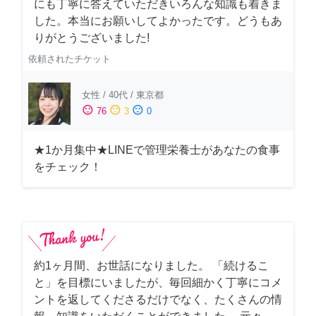
にも丁寧に答えていただきいろんな知識も着きま
した。本当にお願いしてよかったです。どうもあ
りがとうございました!
依頼されたチケット
女性
/
40代
/
東京都
sentiment_satisfied
sentiment_neutral
sentiment_dissatisfied
76
3
0
★1か月集中★LINEで管理栄養士があなたの食事
をチェック！
約1ヶ月間、お世話になりました。 「続けるこ
と」を目標にいましたが、毎回細かく丁寧にコメ
ントを返してくださるだけでなく、たくさんの情