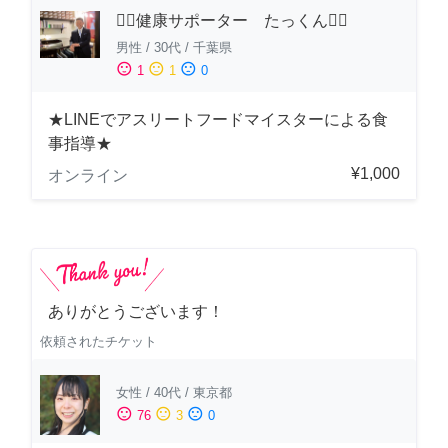
🏋️‍♂️健康サポーター たっくん🏋️‍♂️
男性
/
30代
/
千葉県
sentiment_satisfied
sentiment_neutral
sentiment_dissatisfied
1
1
0
★LINEでアスリートフードマイスターによる食
事指導★
¥1,000
オンライン
ありがとうございます！
依頼されたチケット
女性
/
40代
/
東京都
sentiment_satisfied
sentiment_neutral
sentiment_dissatisfied
76
3
0