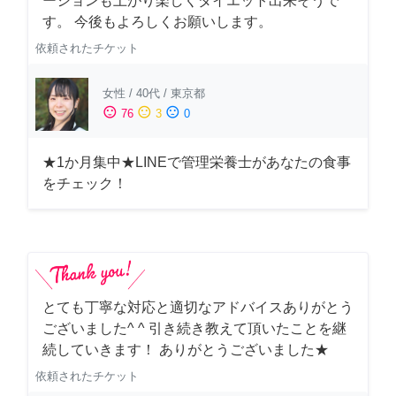
ーションも上がり楽しくダイエット出来そうで
す。 今後もよろしくお願いします。
依頼されたチケット
女性
/
40代
/
東京都
sentiment_satisfied
sentiment_neutral
sentiment_dissatisfied
76
3
0
★1か月集中★LINEで管理栄養士があなたの食事
をチェック！
とても丁寧な対応と適切なアドバイスありがとう
ございました^ ^ 引き続き教えて頂いたことを継
続していきます！ ありがとうございました★
依頼されたチケット