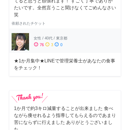
てると思うと頑張れます！ すごく丁寧でありが
たいです。全然言うこと聞けなくてごめんなさい
笑
依頼されたチケット
女性
/
40代
/
東京都
sentiment_satisfied
sentiment_neutral
sentiment_dissatisfied
76
3
0
★1か月集中★LINEで管理栄養士があなたの食事
をチェック！
1か月で約3キロ減量することが出来ました 食べ
ながら痩せれるよう指導してもらえるのであまり
苦にならずに行えました ありがとうございまし
た