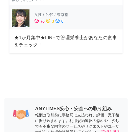
女性
/
40代
/
東京都
sentiment_satisfied
sentiment_neutral
sentiment_dissatisfied
76
3
0
★1か月集中★LINEで管理栄養士があなたの食事
をチェック！
ANYTIMES安心・安全への取り組み
報酬は取引前に事務局に支払われ、評価・完了後
に振り込まれます。利用規約違反の恐れや、少し
でも不審な内容のサービスやリクエストやユーザ
ーがあった場合は通報してください。
詳細を見る