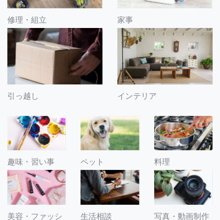
修理・組立
家事
引っ越し
インテリア
趣味・習い事
ペット
料理
美容・ファッシ
生活相談
写真・動画制作