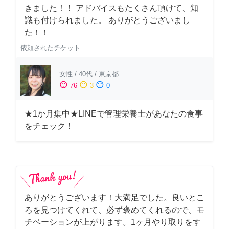
きました！！ アドバイスもたくさん頂けて、知
識も付けられました。 ありがとうございまし
た！！
依頼されたチケット
女性
/
40代
/
東京都
sentiment_satisfied
sentiment_neutral
sentiment_dissatisfied
76
3
0
★1か月集中★LINEで管理栄養士があなたの食事
をチェック！
ありがとうございます！大満足でした。良いとこ
ろを見つけてくれて、必ず褒めてくれるので、モ
チベーションが上がります。1ヶ月やり取りをす