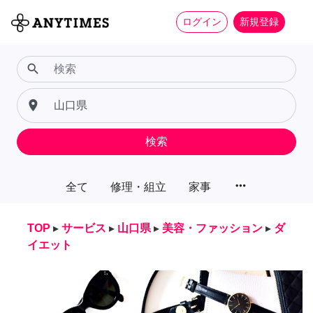
ログイン
新規登録
search
place
検索
more_horiz
全て
修理・組立
家事
TOP
▸
サービス
▸
山口県
▸
美容・ファッション
▸
ダ
イエット