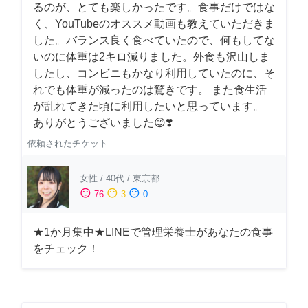
るのが、とても楽しかったです。食事だけではな
く、YouTubeのオススメ動画も教えていただきま
した。バランス良く食べていたので、何もしてな
いのに体重は2キロ減りました。外食も沢山しま
したし、コンビニもかなり利用していたのに、そ
れでも体重が減ったのは驚きです。 また食生活
が乱れてきた頃に利用したいと思っています。
ありがとうございました😊❣️
依頼されたチケット
女性
/
40代
/
東京都
sentiment_satisfied
sentiment_neutral
sentiment_dissatisfied
76
3
0
★1か月集中★LINEで管理栄養士があなたの食事
をチェック！