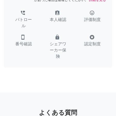
perm_phone_msg
assignment_ind
tag_faces
パトロー
本人確認
評価制度
ル
smartphone
lock
stars
番号確認
シェアワ
認定制度
ーカー保
険
よくある質問