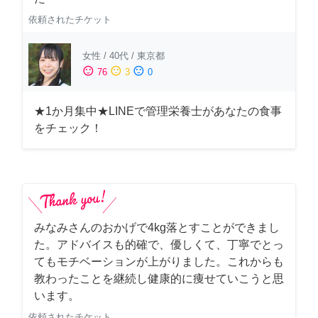
依頼されたチケット
女性
/
40代
/
東京都
sentiment_satisfied
sentiment_neutral
sentiment_dissatisfied
76
3
0
★1か月集中★LINEで管理栄養士があなたの食事
をチェック！
みなみさんのおかげで4kg落とすことができまし
た。アドバイスも的確で、優しくて、丁寧でとっ
てもモチベーションが上がりました。これからも
教わったことを継続し健康的に痩せていこうと思
います。
依頼されたチケット