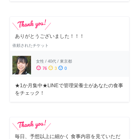
ありがとうございました！！！
依頼されたチケット
女性
/
40代
/
東京都
sentiment_satisfied
sentiment_neutral
sentiment_dissatisfied
76
3
0
★1か月集中★LINEで管理栄養士があなたの食事
をチェック！
毎日、予想以上に細かく 食事内容を見ていただ