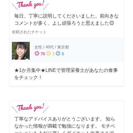
毎日、丁寧に説明してくださいました。前向きな
コメントが多く、よし頑張ろうと思えました😊
依頼されたチケット
女性
/
40代
/
東京都
sentiment_satisfied
sentiment_neutral
sentiment_dissatisfied
76
3
0
★1か月集中★LINEで管理栄養士があなたの食事
をチェック！
丁寧なアドバイスありがとうございます。 知ら
なかった情報が満載で勉強になります。 モチベ