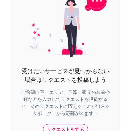
受けたいサービスが見つからない
場合はリクエストを投稿しよう
ご希望内容、エリア、予算、家具の名前や
数などを入力してリクエストを投稿する
と、そのリクエストに応えることが出来る
サポーターから応募が来ます！
リクエストをする