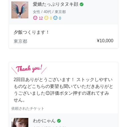
愛嬌たっぷりタヌキ顔
check_circle
女性
/
40代
/
東京都
sentiment_satisfied
sentiment_neutral
sentiment_dissatisfied
12
0
0
夕飯つくります！
¥10,000
東京都
2回目ありがとうございます！ ストックしやすい
ものなどこちらの要望も聞いていただきありがと
うございました😊評価ボタン押すの遅れてすみ
せん。
依頼されたチケット
わかにゃん
check_circle