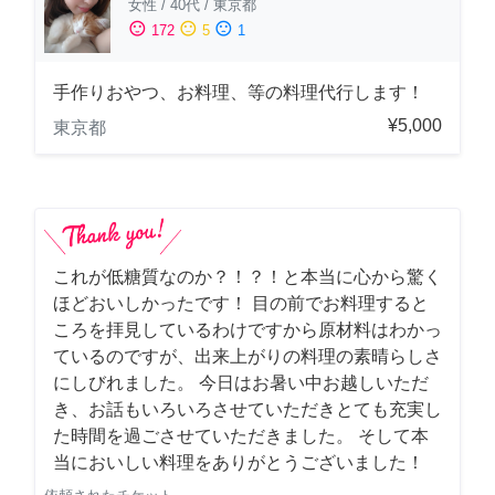
女性
/
40代
/
東京都
sentiment_satisfied
sentiment_neutral
sentiment_dissatisfied
172
5
1
手作りおやつ、お料理、等の料理代行します！
¥5,000
東京都
これが低糖質なのか？！？！と本当に心から驚く
ほどおいしかったです！ 目の前でお料理すると
ころを拝見しているわけですから原材料はわかっ
ているのですが、出来上がりの料理の素晴らしさ
にしびれました。 今日はお暑い中お越しいただ
き、お話もいろいろさせていただきとても充実し
た時間を過ごさせていただきました。 そして本
当においしい料理をありがとうございました！