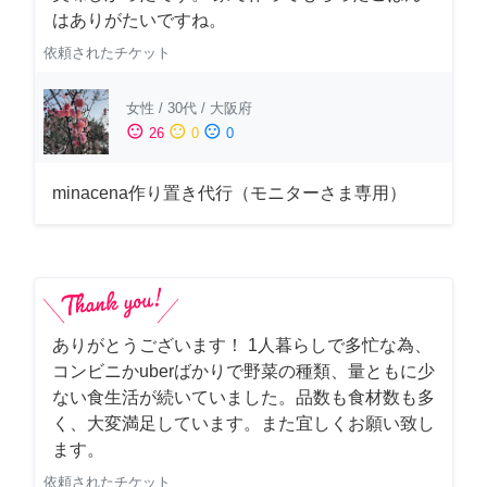
はありがたいですね。
依頼されたチケット
女性
/
30代
/
大阪府
sentiment_satisfied
sentiment_neutral
sentiment_dissatisfied
26
0
0
minacena作り置き代行（モニターさま専用）
ありがとうございます！ 1人暮らしで多忙な為、
コンビニかuberばかりで野菜の種類、量ともに少
ない食生活が続いていました。品数も食材数も多
く、大変満足しています。また宜しくお願い致し
ます。
依頼されたチケット