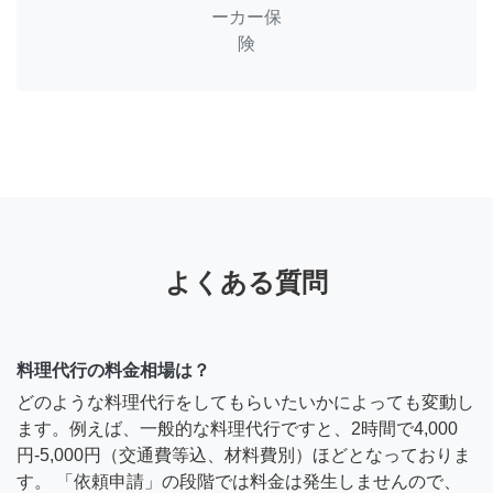
ーカー保
険
よくある質問
料理代行の料金相場は？
どのような料理代行をしてもらいたいかによっても変動し
ます。例えば、一般的な料理代行ですと、2時間で4,000
円-5,000円（交通費等込、材料費別）ほどとなっておりま
す。 「依頼申請」の段階では料金は発生しませんので、