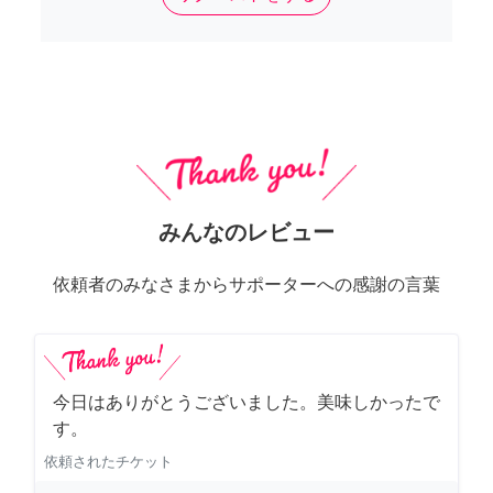
みんなのレビュー
依頼者のみなさまからサポーターへの感謝の言葉
今日はありがとうございました。美味しかったで
す。
依頼されたチケット