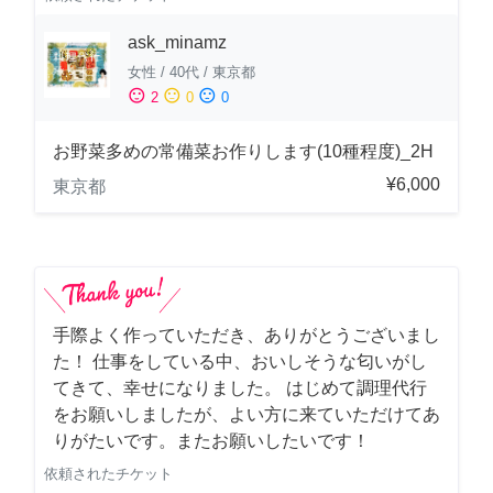
ask_minamz
女性
/
40代
/
東京都
sentiment_satisfied
sentiment_neutral
sentiment_dissatisfied
2
0
0
お野菜多めの常備菜お作りします(10種程度)_2H
¥6,000
東京都
手際よく作っていただき、ありがとうございまし
た！ 仕事をしている中、おいしそうな匂いがし
てきて、幸せになりました。 はじめて調理代行
をお願いしましたが、よい方に来ていただけてあ
りがたいです。またお願いしたいです！
依頼されたチケット