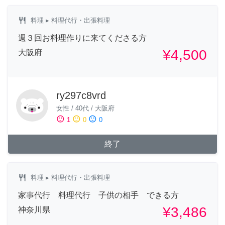
restaurant
料理
▸ 料理代行・出張料理
週３回お料理作りに来てくださる方
¥4,500
大阪府
ry297c8vrd
女性
/
40代
/
大阪府
sentiment_satisfied
sentiment_neutral
sentiment_dissatisfied
1
0
0
終了
restaurant
料理
▸ 料理代行・出張料理
家事代行 料理代行 子供の相手 できる方
¥3,486
神奈川県