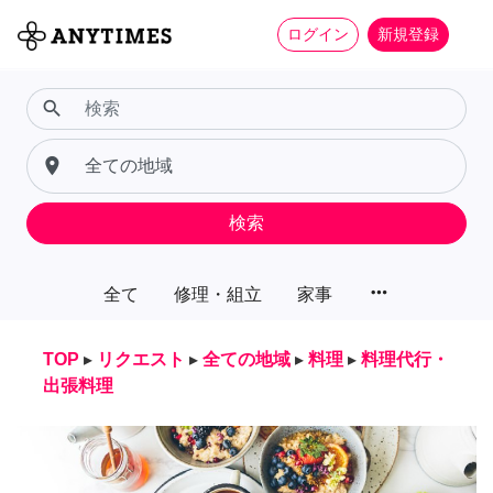
ログイン
新規登録
search
place
検索
more_horiz
全て
修理・組立
家事
TOP
▸
リクエスト
▸
全ての地域
▸
料理
▸
料理代行・
出張料理