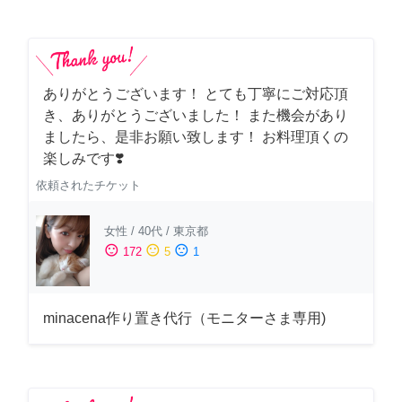
ありがとうございます！ とても丁寧にご対応頂
き、ありがとうございました！ また機会があり
ましたら、是非お願い致します！ お料理頂くの
楽しみです❣️
依頼されたチケット
女性
/
40代
/
東京都
sentiment_satisfied
sentiment_neutral
sentiment_dissatisfied
172
5
1
minacena作り置き代行（モニターさま専用)