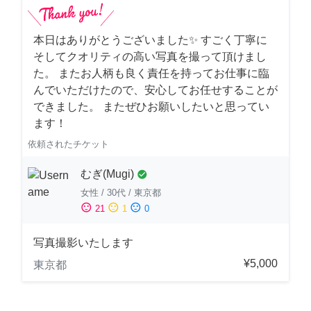
本日はありがとうございました✨ すごく丁寧に
そしてクオリティの高い写真を撮って頂けまし
た。 またお人柄も良く責任を持ってお仕事に臨
んでいただけたので、安心してお任せすることが
できました。 またぜひお願いしたいと思ってい
ます！
依頼されたチケット
むぎ(Mugi)
check_circle
女性
/
30代
/
東京都
sentiment_satisfied
sentiment_neutral
sentiment_dissatisfied
21
1
0
写真撮影いたします
¥5,000
東京都