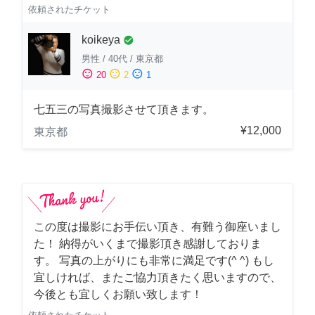
依頼されたチケット
koikeya
check_circle
男性
/
40代
/
東京都
sentiment_satisfied
sentiment_neutral
sentiment_dissatisfied
20
2
1
七五三の写真撮影させて頂きます。
¥12,000
東京都
この度は撮影にお手伝い頂き、有難う御座いまし
た！ 納得がいくまで撮影頂き感謝しておりま
す。 写真の上がりにも非常に満足です(^ ^) もし
宜しければ、またご協力頂きたく思いますので、
今後とも宜しくお願い致します！