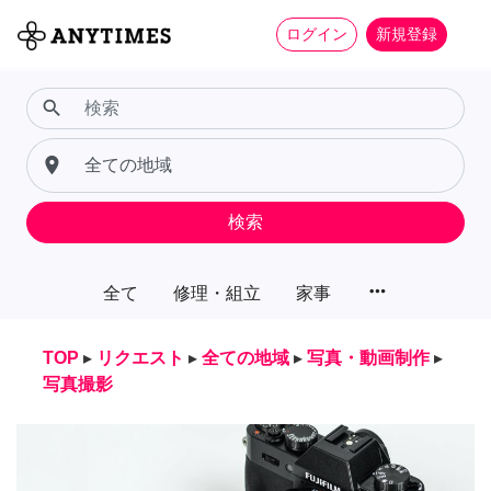
ログイン
新規登録
search
place
検索
more_horiz
全て
修理・組立
家事
TOP
▸
リクエスト
▸
全ての地域
▸
写真・動画制作
▸
写真撮影