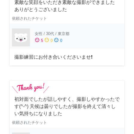
素敵な笑顔をいただき素敵な撮影ができました
ありがとうございました
依頼されたチケット
女性
/
30代
/
東京都
sentiment_satisfied
sentiment_neutral
sentiment_dissatisfied
5
0
0
撮影練習にお付き合いくださいませ❗
初対面でしたが話しやすく、撮影しやすかったで
す(^-^) 天候は曇りでしたが撮影を終えて清々し
い気持ちになりました
依頼されたチケット