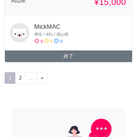
¥15,000
岡山県
MickMAC
男性
/
40's
/
岡山県
sentiment_satisfied
sentiment_neutral
sentiment_dissatisfied
0
0
0
終了
1
2
...
»