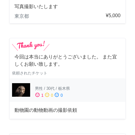
写真撮影いたします
¥5,000
東京都
今回は本当にありがとうございました。 また宜
しくお願い致します。
依頼されたチケット
男性
/
30代
/
栃木県
sentiment_satisfied
sentiment_neutral
sentiment_dissatisfied
1
0
0
動物園の動物動画の撮影依頼