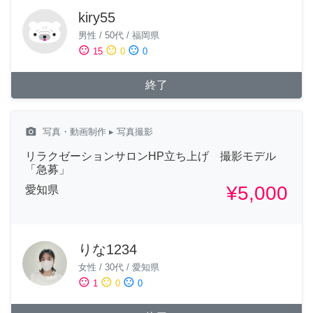
kiry55
男性
/
50代
/
福岡県
sentiment_satisfied
sentiment_neutral
sentiment_dissatisfied
15
0
0
終了
camera_alt
写真・動画制作
▸ 写真撮影
リラクゼーションサロンHP立ち上げ 撮影モデル
「急募」
¥5,000
愛知県
りな1234
女性
/
30代
/
愛知県
sentiment_satisfied
sentiment_neutral
sentiment_dissatisfied
1
0
0