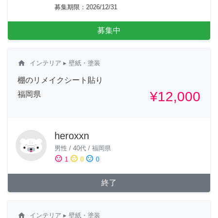
募集期限
：
2026/12/31
募集中
home
インテリア
▸ 壁紙・塗装
棚のリメイクシート貼り
¥12,000
福岡県
heroxxn
男性
/
40代
/
福岡県
sentiment_satisfied
sentiment_neutral
sentiment_dissatisfied
1
0
0
終了
home
インテリア
▸ 壁紙・塗装