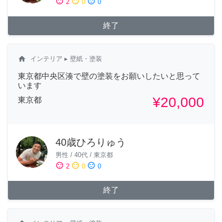
sentiment_satisfied
sentiment_neutral
sentiment_dissatisfied
2
0
0
終了
home
インテリア
▸ 壁紙・塗装
東京都中央区湊で壁の塗装をお願いしたいと思って
います
¥20,000
東京都
40歳ひろりゅう
男性
/
40代
/
東京都
sentiment_satisfied
sentiment_neutral
sentiment_dissatisfied
2
0
0
終了