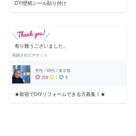
DYI壁紙シール貼り付け
有り難うございました。
依頼されたチケット
男性
/
60代
/
東京都
sentiment_satisfied
sentiment_neutral
sentiment_dissatisfied
219
1
3
★新宿でDIYリフォームできる方募集！★