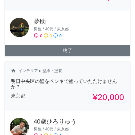
夢助
男性
/
40代
/
東京都
sentiment_satisfied
sentiment_neutral
sentiment_dissatisfied
0
0
0
終了
home
インテリア
▸ 壁紙・塗装
明日中央区の壁をペンキで塗っていただけません
か？
¥20,000
東京都
40歳ひろりゅう
男性
/
40代
/
東京都