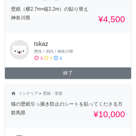
壁紙（横2.7m×縦2.2m）の貼り替え
¥4,500
神奈川県
tskaz
男性
/
30代
/
神奈川県
sentiment_satisfied
sentiment_neutral
sentiment_dissatisfied
3
0
0
終了
home
インテリア
▸ 壁紙・塗装
猫の壁紙引っ掻き防止のシートを貼ってくださる方
¥10,000
群馬県