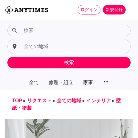
ログイン
新規登録
search
place
検索
more_horiz
全て
修理・組立
家事
TOP
▸
リクエスト
▸
全ての地域
▸
インテリア
▸
壁
紙・塗装