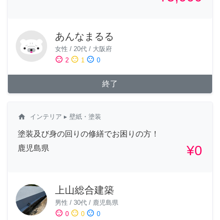
あんなまるる
女性
/
20代
/
大阪府
sentiment_satisfied
sentiment_neutral
sentiment_dissatisfied
2
1
0
終了
home
インテリア
▸ 壁紙・塗装
塗装及び身の回りの修繕でお困りの方！
¥0
鹿児島県
上山総合建築
男性
/
30代
/
鹿児島県
sentiment_satisfied
sentiment_neutral
sentiment_dissatisfied
0
0
0