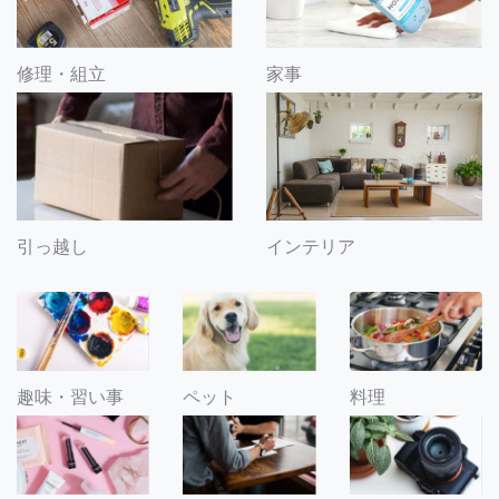
修理・組立
家事
引っ越し
インテリア
趣味・習い事
ペット
料理