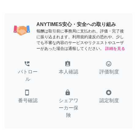
ANYTIMES安心・安全への取り組み
報酬は取引前に事務局に支払われ、評価・完了後
に振り込まれます。利用規約違反の恐れや、少し
でも不審な内容のサービスやリクエストやユーザ
ーがあった場合は通報してください。
詳細を見る
perm_phone_msg
assignment_ind
tag_faces
パトロー
本人確認
評価制度
ル
smartphone
lock
stars
番号確認
シェアワ
認定制度
ーカー保
険