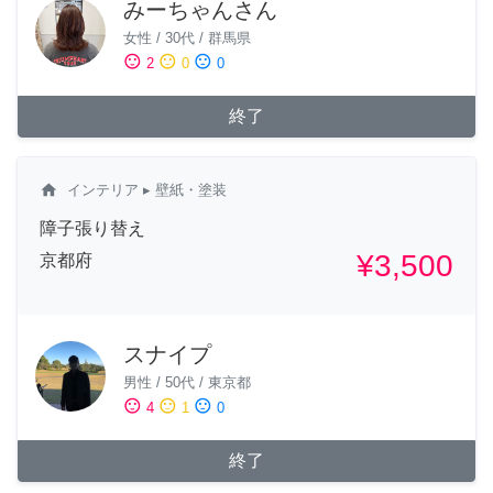
みーちゃんさん
女性
/
30代
/
群馬県
sentiment_satisfied
sentiment_neutral
sentiment_dissatisfied
2
0
0
終了
home
インテリア
▸ 壁紙・塗装
障子張り替え
¥3,500
京都府
スナイプ
男性
/
50代
/
東京都
sentiment_satisfied
sentiment_neutral
sentiment_dissatisfied
4
1
0
終了