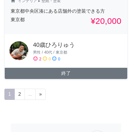
home
インテリア
▸ 壁紙・塗装
東京都中央区湊にある店舗外の塗装できる方
¥20,000
東京都
40歳ひろりゅう
男性
/
40代
/
東京都
sentiment_satisfied
sentiment_neutral
sentiment_dissatisfied
2
0
0
終了
1
2
...
»