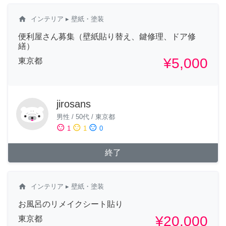
home
インテリア
▸ 壁紙・塗装
便利屋さん募集（壁紙貼り替え、鍵修理、ドア修
繕）
¥5,000
東京都
jirosans
男性
/
50代
/
東京都
sentiment_satisfied
sentiment_neutral
sentiment_dissatisfied
1
1
0
終了
home
インテリア
▸ 壁紙・塗装
お風呂のリメイクシート貼り
¥20,000
東京都