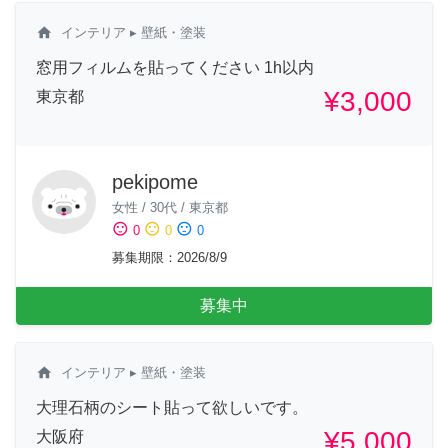
home
インテリア
▸ 壁紙・塗装
窓用フィルムを貼ってください 1h以内
¥3,000
東京都
pekipome
女性
/
30代
/
東京都
sentiment_satisfied
sentiment_neutral
sentiment_dissatisfied
0
0
0
募集期限
：
2026/8/9
募集中
home
インテリア
▸ 壁紙・塗装
大理石柄のシート貼って欲しいです。
¥5,000
大阪府