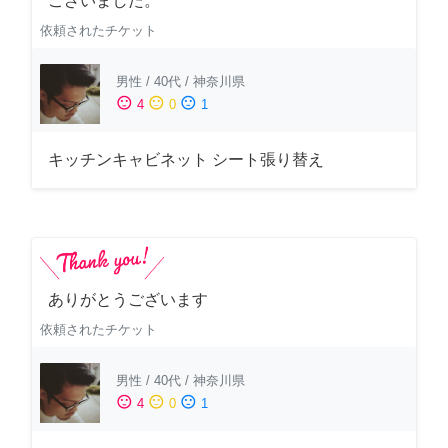
ございました。
依頼されたチケット
男性
/
40代
/
神奈川県
sentiment_satisfied
sentiment_neutral
sentiment_dissatisfied
4
0
1
キッチンキャビネット シート張り替え
ありがとうございます
依頼されたチケット
男性
/
40代
/
神奈川県
sentiment_satisfied
sentiment_neutral
sentiment_dissatisfied
4
0
1