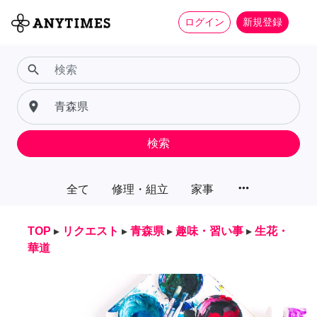
ログイン
新規登録
search
place
検索
more_horiz
全て
修理・組立
家事
TOP
▸
リクエスト
▸
青森県
▸
趣味・習い事
▸
生花・
華道