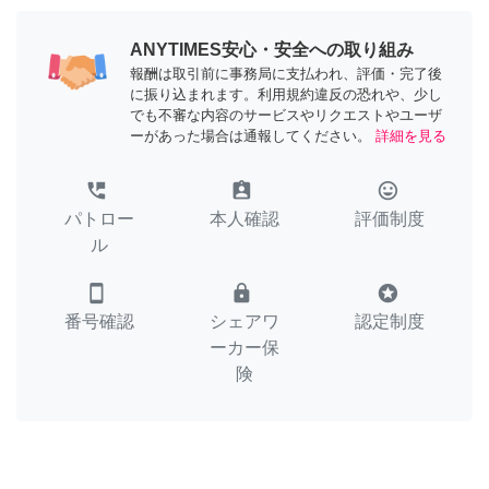
ANYTIMES安心・安全への取り組み
報酬は取引前に事務局に支払われ、評価・完了後
に振り込まれます。利用規約違反の恐れや、少し
でも不審な内容のサービスやリクエストやユーザ
ーがあった場合は通報してください。
詳細を見る
perm_phone_msg
assignment_ind
tag_faces
パトロー
本人確認
評価制度
ル
smartphone
lock
stars
番号確認
シェアワ
認定制度
ーカー保
険