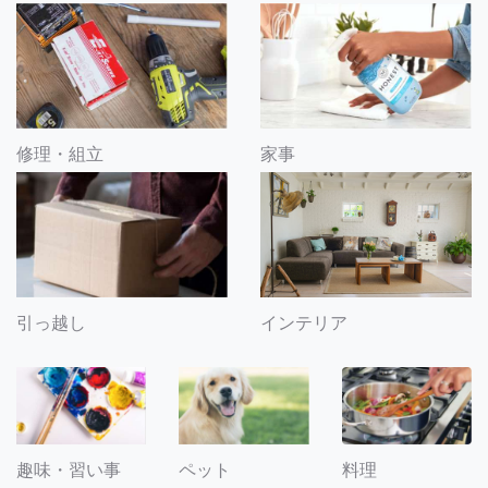
修理・組立
家事
引っ越し
インテリア
趣味・習い事
ペット
料理