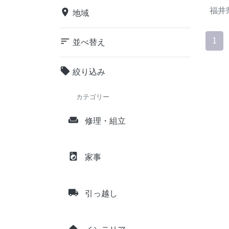
福井
place
地域
sort
1
並べ替え
local_offer
絞り込み
カテゴリー
weekend
修理・組立
local_laundry_service
家事
local_shipping
引っ越し
home