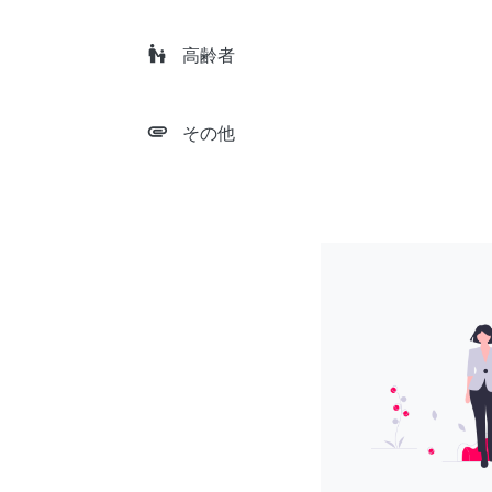
escalator_warning
高齢者
attachment
その他