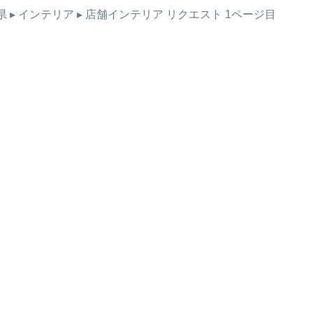
県
▸ インテリア
▸ 店舗インテリア
リクエスト
1ページ目