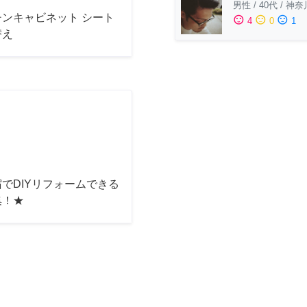
男性
/
40代
/
神奈
チンキャビネット シート
sentiment_satisfied
sentiment_neutral
sentiment_dissatisfied
4
0
1
替え
でDIYリフォームできる
集！★