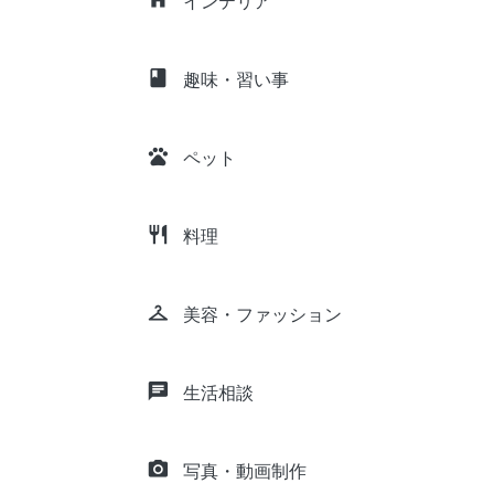
インテリア
class
趣味・習い事
pets
ペット
restaurant
料理
checkroom
美容・ファッション
chat
生活相談
camera_alt
写真・動画制作