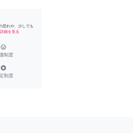
の恐れや、少しでも
詳細を見る
tag_faces
価制度
stars
定制度