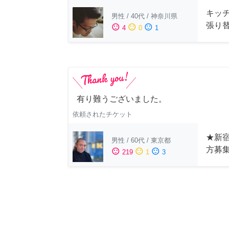
キッ
男性
/
40代
/
神奈川県
張り
sentiment_satisfied
sentiment_neutral
sentiment_dissatisfied
4
0
1
有り難うございました。
依頼されたチケット
★新宿
男性
/
60代
/
東京都
方募
sentiment_satisfied
sentiment_neutral
sentiment_dissatisfied
219
1
3