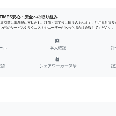
YTIMES安心・安全への取り組み
は取引前に事務局に支払われ、評価・完了後に振り込まれます。利用規約違反
な内容のサービスやリクエストやユーザーがあった場合は通報してください。
assignment_ind
ール
本人確認
評
lock
確認
シェアワーカー保険
認