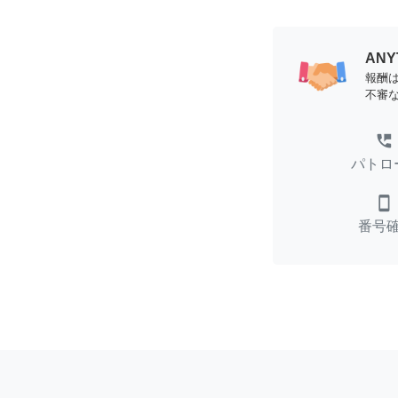
AN
報酬
不審
perm_phone_msg
パトロ
smartphone
番号