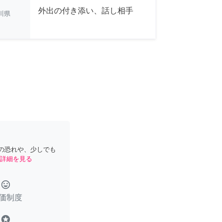
外出の付き添い、話し相手
川県
の恐れや、少しでも
詳細を見る
tag_faces
価制度
stars