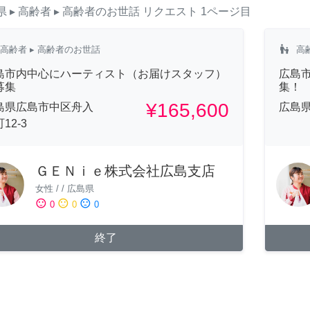
県
▸ 高齢者
▸ 高齢者のお世話
リクエスト
1ページ目
escalator_warning
高齢者
▸ 高齢者のお世話
高
島市内中心にハーティスト（お届けスタッフ）
広島
募集
集！
¥165,600
島県広島市中区舟入
広島
12-3
ＧＥＮｉｅ株式会社広島支店
女性
/
/
広島県
sentiment_satisfied
sentiment_neutral
sentiment_dissatisfied
0
0
0
終了