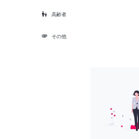
escalator_warning
高齢者
attachment
その他