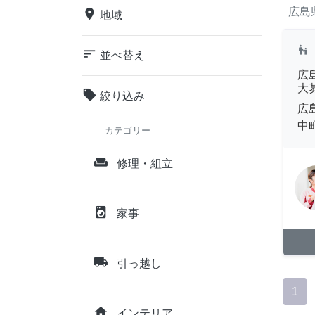
広島
place
地域
escalator_warning
sort
並べ替え
広
大
local_offer
絞り込み
広
中町
カテゴリー
weekend
修理・組立
local_laundry_service
家事
local_shipping
引っ越し
1
home
インテリア