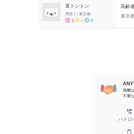
直トントン
高齢
男性
/
/
東京都
東京
sentiment_satisfied
sentiment_neutral
sentiment_dissatisfied
3
0
0
AN
報酬
不審
perm_phone_msg
パトロ
smartphone