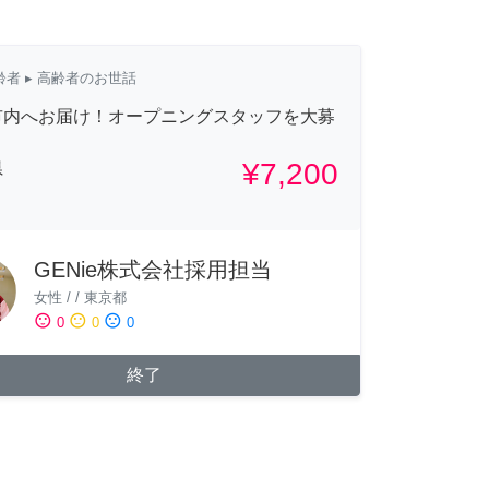
齢者
▸ 高齢者のお世話
市内へお届け！オープニングスタッフを大募
¥7,200
県
GENie株式会社採用担当
女性
/
/
東京都
sentiment_satisfied
sentiment_neutral
sentiment_dissatisfied
0
0
0
終了