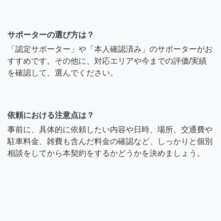
サポーターの選び方は？
「認定サポーター」や「本人確認済み」のサポーターがお
すすめです。その他に、対応エリアや今までの評価/実績
を確認して、選んでください。
依頼における注意点は？
事前に、具体的に依頼したい内容や日時、場所、交通費や
駐車料金、雑費も含んだ料金の確認など、しっかりと個別
相談をしてから本契約をするかどうかを決めましょう。