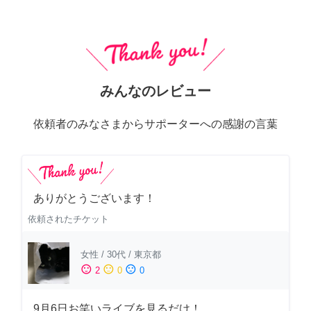
みんなのレビュー
依頼者のみなさまからサポーターへの感謝の言葉
ありがとうございます！
依頼されたチケット
女性
/
30代
/
東京都
sentiment_satisfied
sentiment_neutral
sentiment_dissatisfied
2
0
0
9月6日お笑いライブを見るだけ！