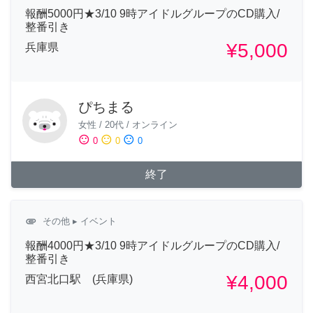
報酬5000円★3/10 9時アイドルグループのCD購入/
整番引き
¥5,000
兵庫県
ぴちまる
女性
/
20代
/
オンライン
sentiment_satisfied
sentiment_neutral
sentiment_dissatisfied
0
0
0
終了
attachment
その他
▸ イベント
報酬4000円★3/10 9時アイドルグループのCD購入/
整番引き
¥4,000
西宮北口駅 (兵庫県)