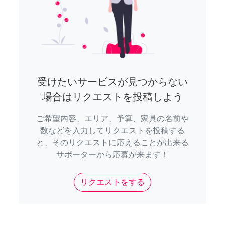
受けたいサービスが見つからない
場合はリクエストを投稿しよう
ご希望内容、エリア、予算、家具の名前や
数などを入力してリクエストを投稿する
と、そのリクエストに応えることが出来る
サポーターから応募が来ます！
リクエストをする