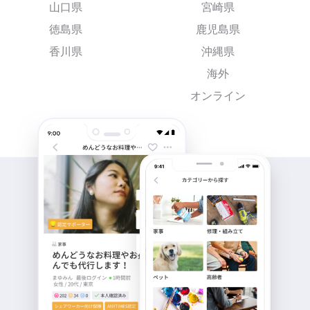
山口県
宮崎県
徳島県
鹿児島県
香川県
沖縄県
海外
オンライン