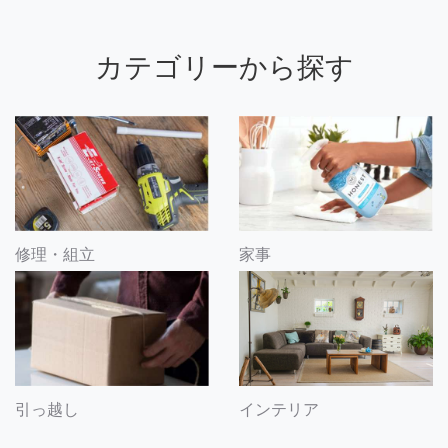
カテゴリーから探す
修理・組立
家事
引っ越し
インテリア