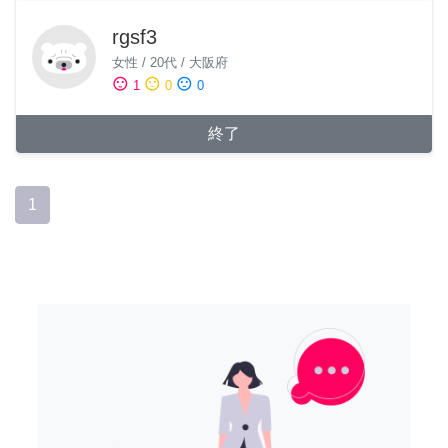
rgsf3
女性
/
20代
/
大阪府
sentiment_satisfied
sentiment_neutral
sentiment_dissatisfied
1
0
0
終了
1