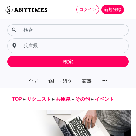
ログイン
新規登録
search
place
検索
more_horiz
全て
修理・組立
家事
TOP
▸
リクエスト
▸
兵庫県
▸
その他
▸
イベント