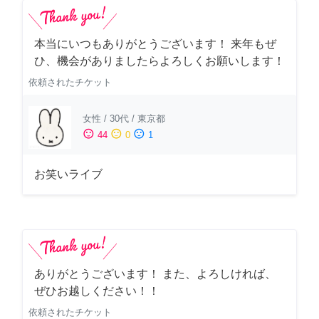
本当にいつもありがとうございます！ 来年もぜ
ひ、機会がありましたらよろしくお願いします！
依頼されたチケット
女性
/
30代
/
東京都
sentiment_satisfied
sentiment_neutral
sentiment_dissatisfied
44
0
1
お笑いライブ
ありがとうございます！ また、よろしければ、
ぜひお越しください！！
依頼されたチケット