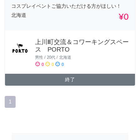
コスプレイベントご協力いただける方がほしい！
¥0
北海道
上川町交流＆コワーキングスペー
ス PORTO
男性
/
20代
/
北海道
sentiment_satisfied
sentiment_neutral
sentiment_dissatisfied
0
0
0
終了
1