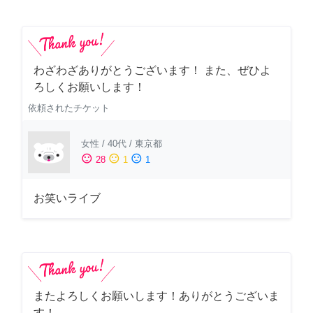
わざわざありがとうございます！ また、ぜひよ
ろしくお願いします！
依頼されたチケット
女性
/
40代
/
東京都
sentiment_satisfied
sentiment_neutral
sentiment_dissatisfied
28
1
1
お笑いライブ
またよろしくお願いします！ありがとうございま
す！