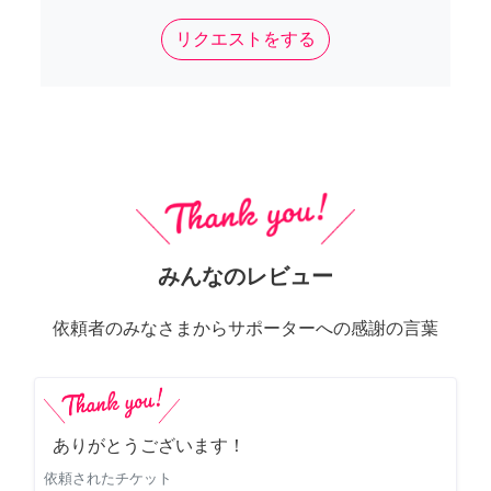
リクエストをする
みんなのレビュー
依頼者のみなさまからサポーターへの感謝の言葉
ありがとうございます！
依頼されたチケット