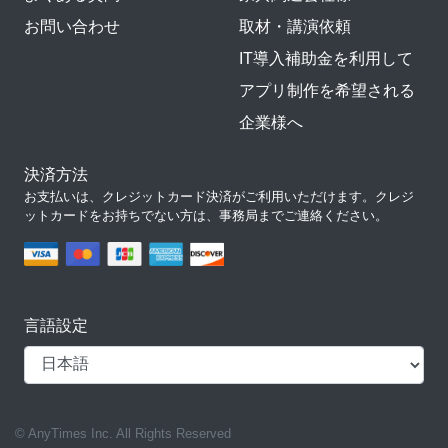
お問い合わせ
取材・講演依頼
IT導入補助金を利用して
アプリ制作を希望される
企業様へ
決済方法
お支払いは、クレジットカード決済がご利用いただけます。クレジ
ットカードをお持ちでない方は、事務局までご連絡ください。
言語設定
© AnyTimes Inc. All Rights Reserved