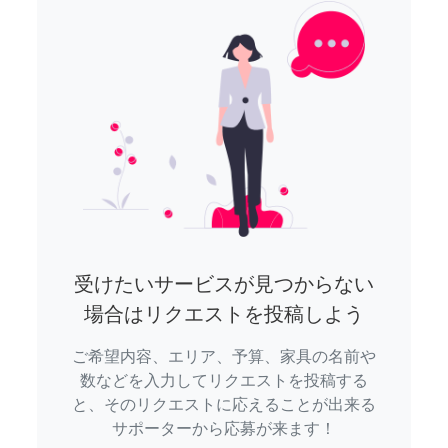
受けたいサービスが見つからない
場合はリクエストを投稿しよう
ご希望内容、エリア、予算、家具の名前や
数などを入力してリクエストを投稿する
と、そのリクエストに応えることが出来る
サポーターから応募が来ます！