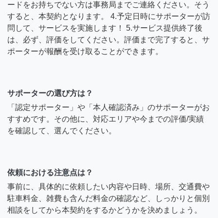
ードをお持ちでない方は事務局までご連絡ください。そう
すると、本契約となります。 4.予定日時にサポーターが訪
問して、サービスを実施します！ 5.サービス提供終了後
は、必ず、評価をしてください。評価まで完了すると、サ
ポーターが報酬を受け取ることができます。
サポーターの選び方は？
「認定サポーター」や「本人確認済み」のサポーターがお
すすめです。その他に、対応エリアや今までの評価/実績
を確認して、選んでください。
依頼における注意点は？
事前に、具体的に依頼したい内容や日時、場所、交通費や
駐車料金、雑費も含んだ料金の確認など、しっかりと個別
相談をしてから本契約をするかどうかを決めましょう。