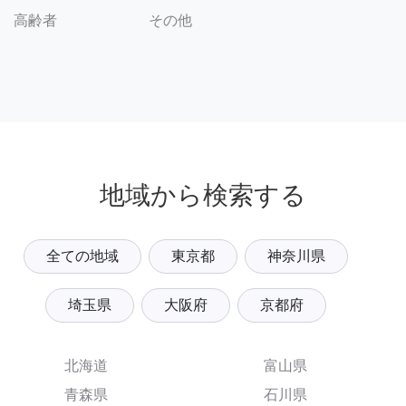
その他
高齢者
地域から検索する
全ての地域
東京都
神奈川県
埼玉県
大阪府
京都府
北海道
富山県
青森県
石川県