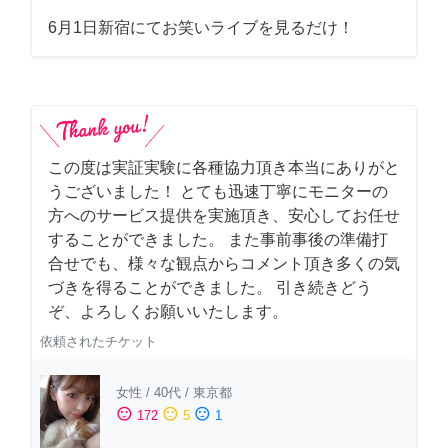
6月1日新宿にてお笑いライブを見るだけ！
この度は実証実験に各種協力頂き本当にありがと
うございました！ とても迅速丁寧にモニターの
方へのサービス提供を実施頂き、安心してお任せ
することができました。 また事前事後の準備打
合せでも、様々な観点からコメント頂き多くの気
づきを得ることができました。 引き続きどう
ぞ、よろしくお願いいたします。
依頼されたチケット
女性
/
40代
/
東京都
sentiment_satisfied
sentiment_neutral
sentiment_dissatisfied
172
5
1