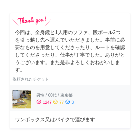
今回は、全身鏡と1人用のソファ、段ボール2つ
を引っ越し先へ運んでいただきました。事前に必
要なものを用意してくださったり、ルートを確認
してくださったり、仕事が丁寧でした。ありがと
うございます。また是非よろしくおねがいしま
す。
依頼されたチケット
男性
/
60代
/
東京都
sentiment_satisfied
sentiment_neutral
sentiment_dissatisfied
1247
77
3
ワンボックス又はバイクで運びます