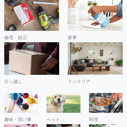
修理・組立
家事
引っ越し
インテリア
趣味・習い事
ペット
料理