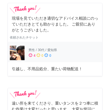
現場を見ていただき適切なアドバイス相談にのっ
ていただきとても助かりました。 ご親切にあり
がとうございました。
依頼されたチケット
男性
/
30代
/
愛知県
sentiment_satisfied
sentiment_neutral
sentiment_dissatisfied
4
0
0
引越し、不用品処分、重たい荷物配送！
遠い所を来てくださり、重いタンスを２つ車に積
む作業は大変だったと思います。 大変お世話に