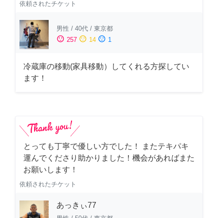
依頼されたチケット
男性
/
40代
/
東京都
sentiment_satisfied
sentiment_neutral
sentiment_dissatisfied
257
14
1
冷蔵庫の移動(家具移動）してくれる方探してい
ます！
とっても丁寧で優しい方でした！ またテキパキ
運んでくださり助かりました！機会があればまた
お願いします！
依頼されたチケット
あっきぃ77