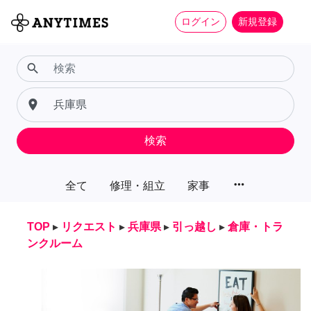
ログイン
新規登録
search
place
検索
more_horiz
全て
修理・組立
家事
TOP
▸
リクエスト
▸
兵庫県
▸
引っ越し
▸
倉庫・トラ
ンクルーム