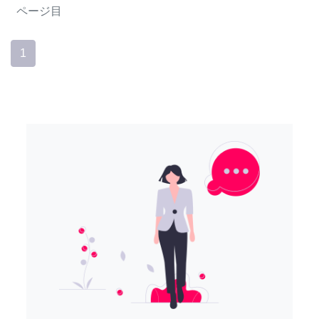
ページ目
1