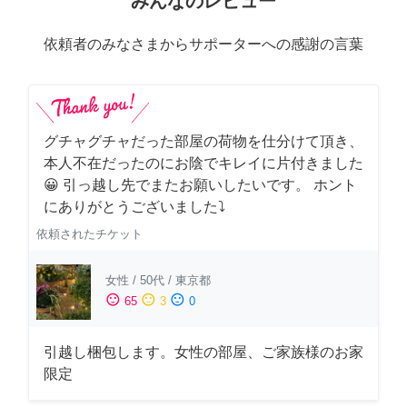
みんなのレビュー
依頼者のみなさまからサポーターへの感謝の言葉
グチャグチャだった部屋の荷物を仕分けて頂き、
本人不在だったのにお陰でキレイに片付きました
😀 引っ越し先でまたお願いしたいです。 ホント
にありがとうございました⤵
依頼されたチケット
女性
/
50代
/
東京都
sentiment_satisfied
sentiment_neutral
sentiment_dissatisfied
65
3
0
引越し梱包します。女性の部屋、ご家族様のお家
限定