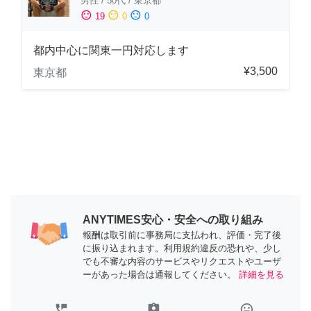
男性
/
50代
/
東京都
sentiment_satisfied
sentiment_neutral
sentiment_dissatisfied
19
0
0
都内中心に関東一円対応します
¥3,500
東京都
ANYTIMES安心・安全への取り組み
報酬は取引前に事務局に支払われ、評価・完了後
に振り込まれます。利用規約違反の恐れや、少し
でも不審な内容のサービスやリクエストやユーザ
ーがあった場合は通報してください。
詳細を見る
perm_phone_msg
assignment_ind
tag_faces