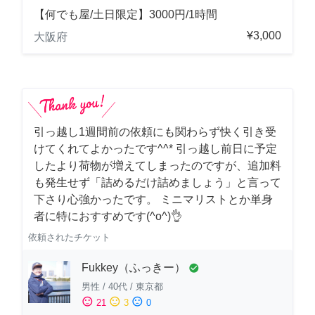
【何でも屋/土日限定】3000円/1時間
¥3,000
大阪府
引っ越し1週間前の依頼にも関わらず快く引き受
けてくれてよかったです^^* 引っ越し前日に予定
したより荷物が増えてしまったのですが、追加料
も発生せず「詰めるだけ詰めましょう」と言って
下さり心強かったです。 ミニマリストとか単身
者に特におすすめです(^o^)👌
依頼されたチケット
Fukkey（ふっきー）
check_circle
男性
/
40代
/
東京都
sentiment_satisfied
sentiment_neutral
sentiment_dissatisfied
21
3
0