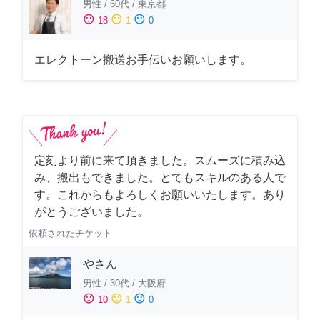
男性
/
60代
/
東京都
sentiment_satisfied
sentiment_neutral
sentiment_dissatisfied
18
1
0
エレクトーン搬送お手伝いお願いします。
定刻より前に来て頂きました。スムーズに積み込
み、搬出もできました。とてもスキルのある人で
す。これからもよろしくお願いいたします。あり
がとうございました。
依頼されたチケット
やさん
男性
/
30代
/
大阪府
sentiment_satisfied
sentiment_neutral
sentiment_dissatisfied
10
1
0