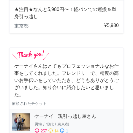
★注目★なんと5,980円〜！軽バンでの運搬＆単
身引っ越し
¥5,980
東京都
ケーナイさんはとてもプロフェッショナルなお仕
事をしてくれました。フレンドリーで、精度の高
いお手伝いをしていただき、どうもありがとうご
ざいました。知り合いに紹介したいと思いまし
た。
依頼されたチケット
ケーナイ 現引っ越し屋さん
男性
/
40代
/
東京都
sentiment_satisfied
sentiment_neutral
sentiment_dissatisfied
257
14
1