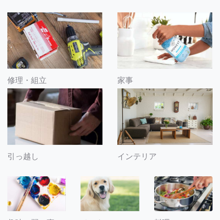
修理・組立
家事
引っ越し
インテリア