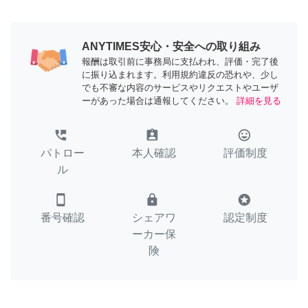
ANYTIMES安心・安全への取り組み
報酬は取引前に事務局に支払われ、評価・完了後
に振り込まれます。利用規約違反の恐れや、少し
でも不審な内容のサービスやリクエストやユーザ
ーがあった場合は通報してください。
詳細を見る
perm_phone_msg
assignment_ind
tag_faces
パトロー
本人確認
評価制度
ル
smartphone
lock
stars
番号確認
シェアワ
認定制度
ーカー保
険