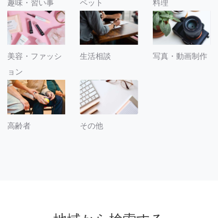
趣味・習い事
ペット
料理
美容・ファッシ
生活相談
写真・動画制作
ョン
その他
高齢者