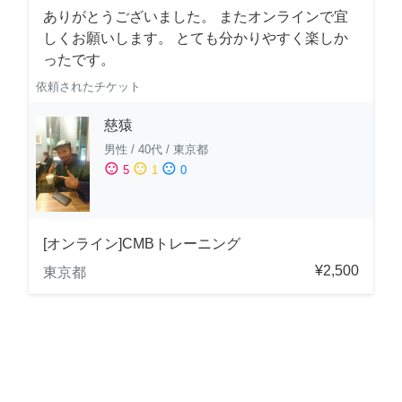
ありがとうございました。 またオンラインで宜
しくお願いします。 とても分かりやすく楽しか
ったです。
依頼されたチケット
慈猿
男性
/
40代
/
東京都
sentiment_satisfied
sentiment_neutral
sentiment_dissatisfied
5
1
0
[オンライン]CMBトレーニング
¥2,500
東京都