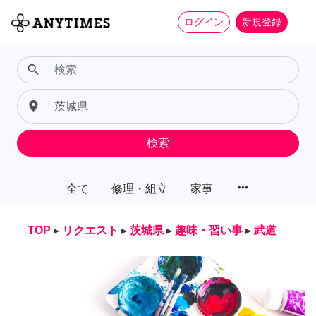
ログイン
新規登録
search
place
検索
more_horiz
全て
修理・組立
家事
TOP
▸
リクエスト
▸
茨城県
▸
趣味・習い事
▸
武道