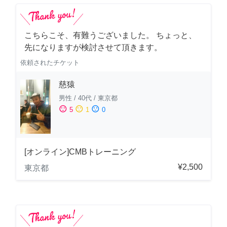
こちらこそ、有難うございました。 ちょっと、
先になりますが検討させて頂きます。
依頼されたチケット
慈猿
男性
/
40代
/
東京都
sentiment_satisfied
sentiment_neutral
sentiment_dissatisfied
5
1
0
[オンライン]CMBトレーニング
¥2,500
東京都