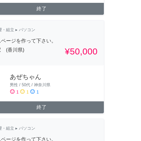
終了
理・組立
▸ パソコン
ムページを作って下さい。
¥50,000
 (香川県)
あぜちゃん
男性
/
50代
/
神奈川県
sentiment_satisfied
sentiment_neutral
sentiment_dissatisfied
1
1
1
終了
理・組立
▸ パソコン
ムページを作って下さい。