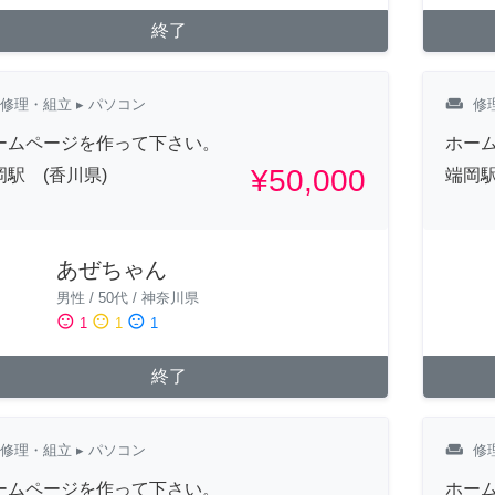
終了
weekend
修理・組立
▸ パソコン
修
ームページを作って下さい。
ホー
¥50,000
岡駅 (香川県)
端岡駅
あぜちゃん
男性
/
50代
/
神奈川県
sentiment_satisfied
sentiment_neutral
sentiment_dissatisfied
1
1
1
終了
weekend
修理・組立
▸ パソコン
修
ームページを作って下さい。
ホー