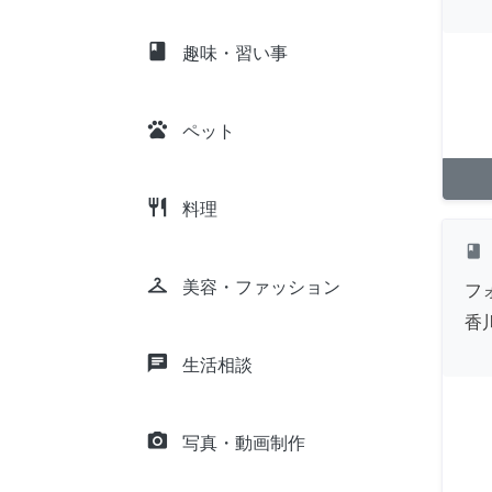
class
趣味・習い事
pets
ペット
restaurant
料理
class
checkroom
美容・ファッション
フ
香
chat
生活相談
camera_alt
写真・動画制作