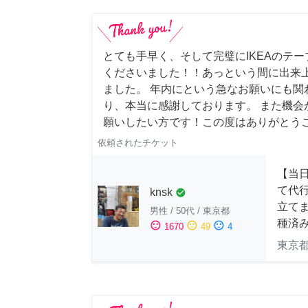
とても手早く、そして完璧にIKEAのテ
くださいました！！あっという間に出来
ました。 年内にという急なお願いにも関
り、本当に感謝しております。 また機会
願いしたい方です！この度はありがとう
依頼されたチケット
【当
て代
knsk
check_circle
立てま
男性
/
50代
/
東京都
種済
sentiment_satisfied
sentiment_neutral
sentiment_dissatisfied
1670
49
4
東京