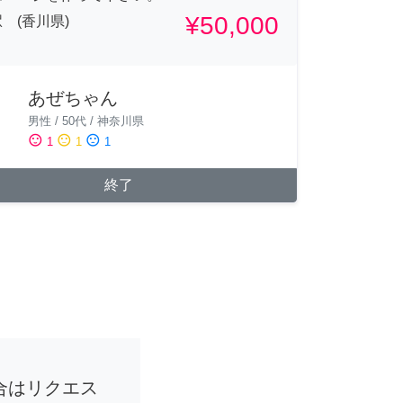
¥50,000
 (香川県)
あぜちゃん
男性
/
50代
/
神奈川県
sentiment_satisfied
sentiment_neutral
sentiment_dissatisfied
1
1
1
終了
合はリクエス