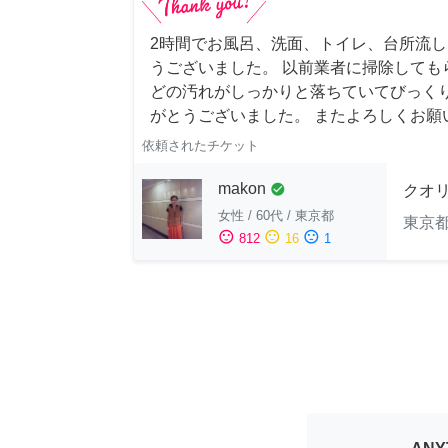
2時間でお風呂、洗面、トイレ、台所流
うございました。 以前業者に掃除しても
どの汚れがしっかりと落ちていてびっくり
がとうございました。 またよろしくお願い申
依頼されたチケット
makon
check_circle
クオ
女性
/
60代
/
東京都
東京
sentiment_satisfied
sentiment_neutral
sentiment_dissatisfied
812
16
1