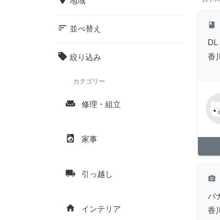
地域
class
sort
並べ替え
D
local_offer
香
絞り込み
カテゴリー
weekend
修理・組立
local_laundry_service
家事
local_shipping
引っ越し
camera_alt
バ
home
インテリア
香