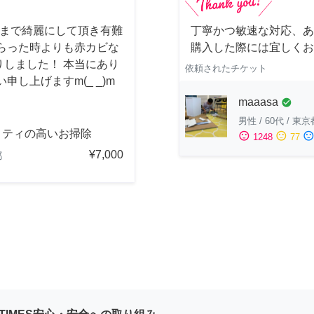
しまで綺麗にして頂き有難
丁寧かつ敏速な対応、あ
らった時よりも赤カビな
購入した際には宜しくお
しました！ 本当にあり
依頼されたチケット
し上げますm(_ _)m
maaasa
check_circle
男性
/
60代
/
東京
リティの高いお掃除
sentiment_satisfied
sentiment_neutral
sentiment_dissatisfi
1248
77
¥7,000
都