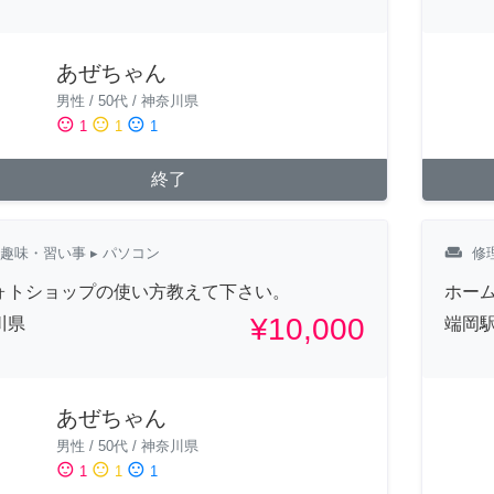
あぜちゃん
男性
/
50代
/
神奈川県
sentiment_satisfied
sentiment_neutral
sentiment_dissatisfied
1
1
1
終了
weekend
趣味・習い事
▸ パソコン
修
ォトショップの使い方教えて下さい。
ホー
¥10,000
川県
端岡駅
あぜちゃん
男性
/
50代
/
神奈川県
sentiment_satisfied
sentiment_neutral
sentiment_dissatisfied
1
1
1