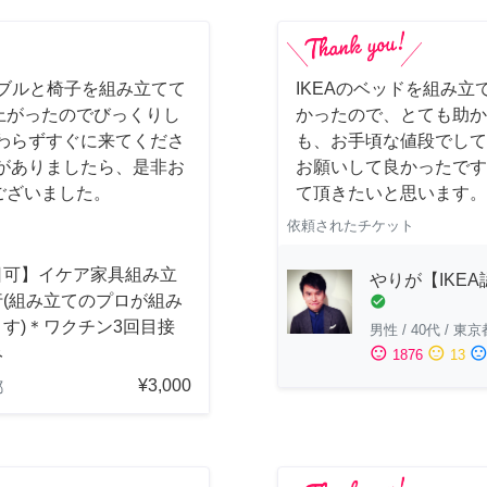
ーブルと椅子を組み立てて
IKEAのベッドを組み立
上がったのでびっくりし
かったので、とても助か
わらずすぐに来てくださ
も、お手頃な値段でして
がありましたら、是非お
お願いして良かったです
ございました。
て頂きたいと思います。
依頼されたチケット
日可】イケア家具組み立
やりが【IKE
行(組み立てのプロが組み
check_circle
す)＊ワクチン3回目接
男性
/
40代
/
東京
み
sentiment_satisfied
sentiment_neutral
sentiment_dissatisfi
1876
13
¥3,000
都