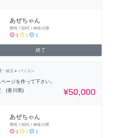
あぜちゃん
男性
/
50代
/
神奈川県
sentiment_satisfied
sentiment_neutral
sentiment_dissatisfied
1
1
1
終了
理・組立
▸ パソコン
ムページを作って下さい。
¥50,000
 (香川県)
あぜちゃん
男性
/
50代
/
神奈川県
sentiment_satisfied
sentiment_neutral
sentiment_dissatisfied
1
1
1