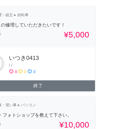
理・組立
▸ 自転車
クの修理していただきたいです！
¥5,000
県
いつき0413
/
/
sentiment_satisfied
sentiment_neutral
sentiment_dissatisfied
0
0
0
終了
味・習い事
▸ パソコン
d・フォトショップを教えて下さい。
¥10,000
県