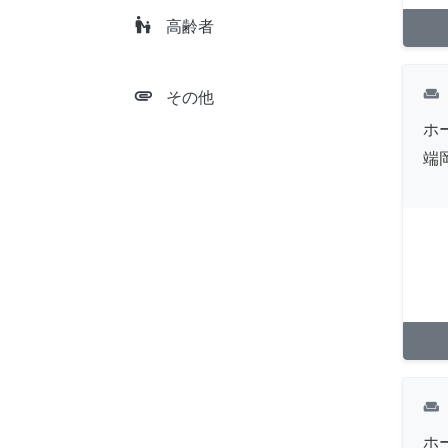
escalator_warning
高齢者
attachment
weekend
その他
ホ
端
weekend
ホ