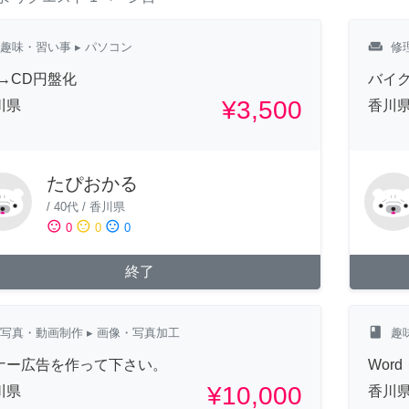
weekend
趣味・習い事
▸ パソコン
修
L→CD円盤化
バイ
¥3,500
川県
香川
たぴおかる
/
40代
/
香川県
sentiment_satisfied
sentiment_neutral
sentiment_dissatisfied
0
0
0
終了
class
写真・動画制作
▸ 画像・写真加工
趣
ナー広告を作って下さい。
Wor
¥10,000
川県
香川