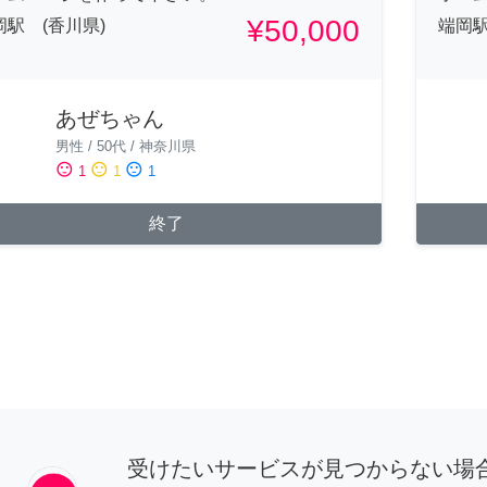
¥50,000
岡駅 (香川県)
端岡駅
あぜちゃん
男性
/
50代
/
神奈川県
sentiment_satisfied
sentiment_neutral
sentiment_dissatisfied
1
1
1
終了
受けたいサービスが見つからない場