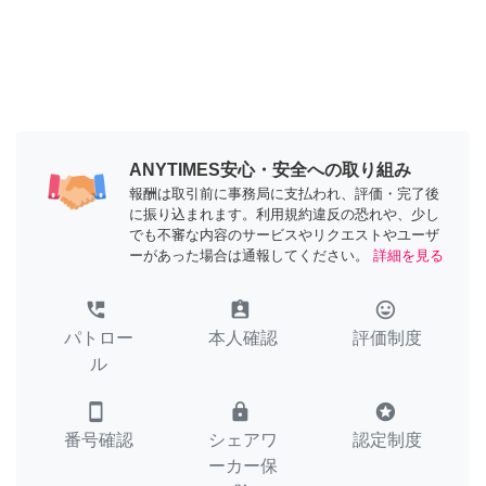
ANYTIMES安心・安全への取り組み
報酬は取引前に事務局に支払われ、評価・完了後
に振り込まれます。利用規約違反の恐れや、少し
でも不審な内容のサービスやリクエストやユーザ
ーがあった場合は通報してください。
詳細を見る
perm_phone_msg
assignment_ind
tag_faces
パトロー
本人確認
評価制度
ル
smartphone
lock
stars
番号確認
シェアワ
認定制度
ーカー保