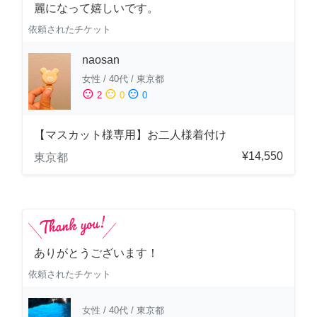
麗になって嬉しいです。
依頼されたチケット
naosan
女性
/
40代
/
東京都
sentiment_satisfied
sentiment_neutral
sentiment_dissatisfied
2
0
0
【マスカット様専用】お二人様着付け
¥14,550
東京都
ありがとうございます！
依頼されたチケット
女性
/
40代
/
東京都