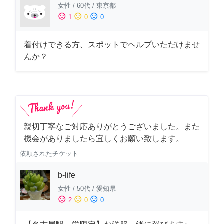
女性
/
60代
/
東京都
sentiment_satisfied
sentiment_neutral
sentiment_dissatisfied
1
0
0
着付けできる方、スポットでヘルプいただけませ
んか？
親切丁寧なご対応ありがとうございました。また
機会がありましたら宜しくお願い致します。
依頼されたチケット
b-life
女性
/
50代
/
愛知県
sentiment_satisfied
sentiment_neutral
sentiment_dissatisfied
2
0
0