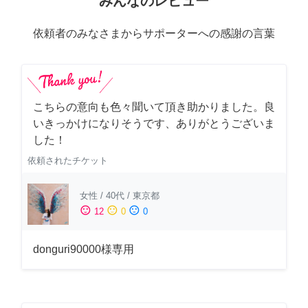
みんなのレビュー
依頼者のみなさまからサポーターへの感謝の言葉
こちらの意向も色々聞いて頂き助かりました。良
いきっかけになりそうです、ありがとうございま
した！
依頼されたチケット
女性
/
40代
/
東京都
sentiment_satisfied
sentiment_neutral
sentiment_dissatisfied
12
0
0
donguri90000様専用