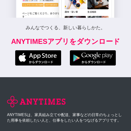
みんなでつくる、新しい暮らしかた。
ANYTIMESアプリをダウンロード
ANYTIMESは、家具組み立てや配送、家事などの日常のちょっとし
た用事を依頼したい人と、仕事をしたい人をつなげるアプリです。