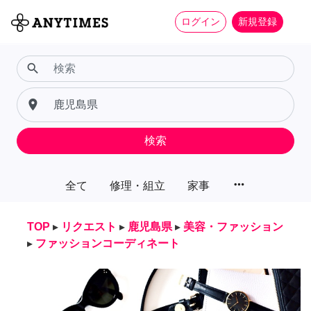
ログイン
新規登録
search
place
検索
more_horiz
全て
修理・組立
家事
TOP
▸
リクエスト
▸
鹿児島県
▸
美容・ファッション
▸
ファッションコーディネート