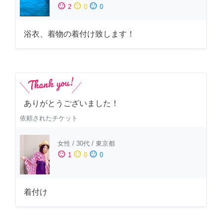
sentiment_satisfied
sentiment_neutral
sentiment_dissatisfied
2
0
0
浴衣、着物の着付け致します！
ありがとうございました！
依頼されたチケット
女性
/
30代
/
東京都
sentiment_satisfied
sentiment_neutral
sentiment_dissatisfied
1
0
0
着付け