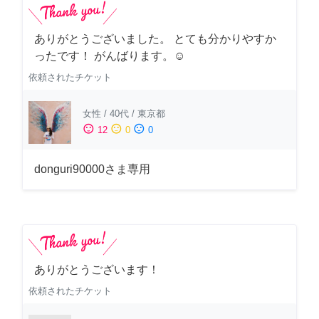
ありがとうございました。 とても分かりやすか
ったです！ がんばります。☺️
依頼されたチケット
女性
/
40代
/
東京都
sentiment_satisfied
sentiment_neutral
sentiment_dissatisfied
12
0
0
donguri90000さま専用
ありがとうございます！
依頼されたチケット