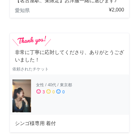
【名古屋駅、栄限定】お洋服一緒に選びます♪
¥2,000
愛知県
非常に丁寧に応対してくださり、ありがとうござ
いました！
依頼されたチケット
女性
/
40代
/
東京都
sentiment_satisfied
sentiment_neutral
sentiment_dissatisfied
3
0
0
シンゴ様専用 着付