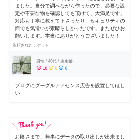
ました。自分で調べながら作ったので、必要な設
定や不要な物を確認しても頂けて、大満足です。
対応も丁寧に教えて下さったり、セキュリティの
面でも気遣いが素晴らしかったです。またぜひお
願いします。本当にありがとうございました！
依頼されたチケット
男性
/
40代
/
東京都
sentiment_satisfied
sentiment_neutral
sentiment_dissatisfied
18
0
0
ブログにグーグルアドセンス広告を設置してほし
い
お陰さまで、無事にデータの取り出しが出来まし