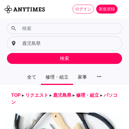
ログイン
新規登録
search
place
検索
more_horiz
全て
修理・組立
家事
TOP
▸
リクエスト
▸
鹿児島県
▸
修理・組立
▸
パソコ
ン