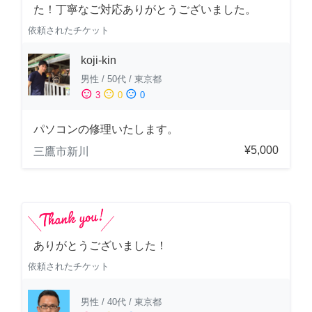
た！丁寧なご対応ありがとうございました。
依頼されたチケット
koji-kin
男性
/
50代
/
東京都
sentiment_satisfied
sentiment_neutral
sentiment_dissatisfied
3
0
0
パソコンの修理いたします。
¥5,000
三鷹市新川
ありがとうございました！
依頼されたチケット
男性
/
40代
/
東京都