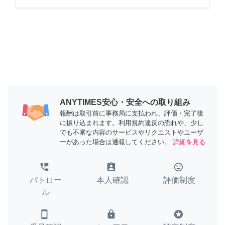
ANYTIMES安心・安全への取り組み
報酬は取引前に事務局に支払われ、評価・完了後
に振り込まれます。利用規約違反の恐れや、少し
でも不審な内容のサービスやリクエストやユーザ
ーがあった場合は通報してください。
詳細を見る
perm_phone_msg
assignment_ind
tag_faces
パトロー
本人確認
評価制度
ル
smartphone
lock
stars