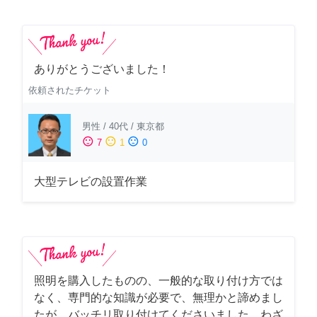
ありがとうございました！
依頼されたチケット
男性
/
40代
/
東京都
sentiment_satisfied
sentiment_neutral
sentiment_dissatisfied
7
1
0
大型テレビの設置作業
照明を購入したものの、一般的な取り付け方では
なく、専門的な知識が必要で、無理かと諦めまし
たが、バッチリ取り付けてくださいました。わざ