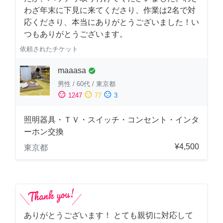
わざ年末に下見に来てくださり、作業は2名で対
応くださり、本当にありがとうございました！い
つもありがとうございます。
依頼されたチケット
maaasa
check_circle
男性
/
60代
/
東京都
sentiment_satisfied
sentiment_neutral
sentiment_dissatisfied
1247
77
3
照明器具・ＴＶ・スイッチ・コンセント・インタ
ーホン交換
¥4,500
東京都
ありがとうございます！ とても親切に対応して