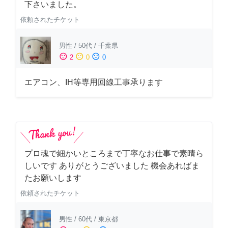
下さいました。
依頼されたチケット
男性
/
50代
/
千葉県
sentiment_satisfied
sentiment_neutral
sentiment_dissatisfied
2
0
0
エアコン、IH等専用回線工事承ります
プロ魂で細かいところまで丁寧なお仕事で素晴ら
しいです ありがとうございました 機会あればま
たお願いします
依頼されたチケット
男性
/
60代
/
東京都