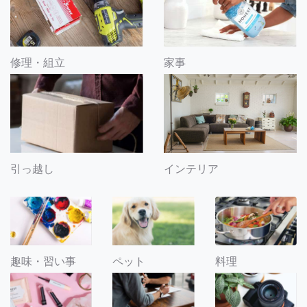
修理・組立
家事
引っ越し
インテリア
趣味・習い事
ペット
料理