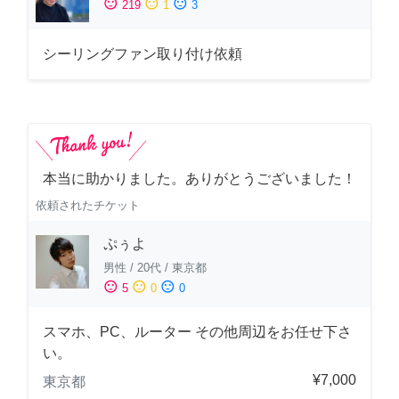
sentiment_satisfied
sentiment_neutral
sentiment_dissatisfied
219
1
3
シーリングファン取り付け依頼
本当に助かりました。ありがとうございました！
依頼されたチケット
ぷぅよ
男性
/
20代
/
東京都
sentiment_satisfied
sentiment_neutral
sentiment_dissatisfied
5
0
0
スマホ、PC、ルーター その他周辺をお任せ下さ
い。
¥7,000
東京都