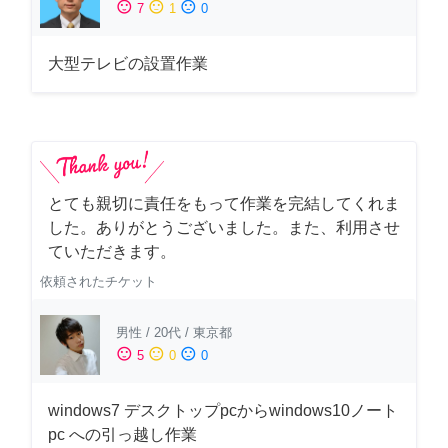
sentiment_satisfied
sentiment_neutral
sentiment_dissatisfied
7
1
0
大型テレビの設置作業
とても親切に責任をもって作業を完結してくれま
した。ありがとうございました。また、利用させ
ていただきます。
依頼されたチケット
男性
/
20代
/
東京都
sentiment_satisfied
sentiment_neutral
sentiment_dissatisfied
5
0
0
windows7 デスクトップpcからwindows10ノート
pc への引っ越し作業