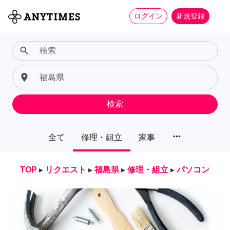
ログイン
新規登録
search
place
検索
more_horiz
全て
修理・組立
家事
TOP
▸
リクエスト
▸
福島県
▸
修理・組立
▸
パソコン