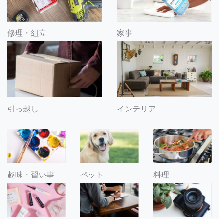
修理・組立
家事
引っ越し
インテリア
趣味・習い事
ペット
料理