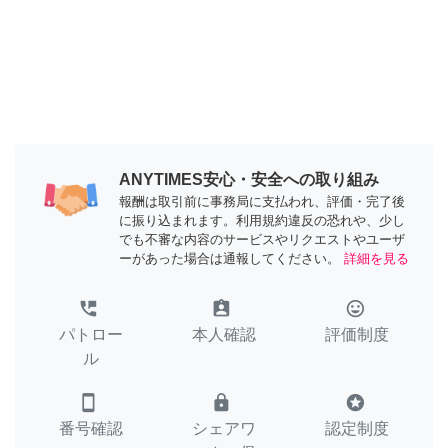
ANYTIMES安心・安全への取り組み
報酬は取引前に事務局に支払われ、評価・完了後
に振り込まれます。利用規約違反の恐れや、少し
でも不審な内容のサービスやリクエストやユーザ
ーがあった場合は通報してください。
詳細を見る
perm_phone_msg
assignment_ind
tag_faces
パトロー
本人確認
評価制度
ル
smartphone
lock
stars
番号確認
シェアワ
認定制度