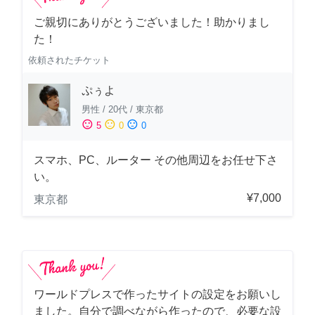
ご親切にありがとうございました！助かりまし
た！
依頼されたチケット
ぷぅよ
男性
/
20代
/
東京都
sentiment_satisfied
sentiment_neutral
sentiment_dissatisfied
5
0
0
スマホ、PC、ルーター その他周辺をお任せ下さ
い。
¥7,000
東京都
ワールドプレスで作ったサイトの設定をお願いし
ました。自分で調べながら作ったので、必要な設