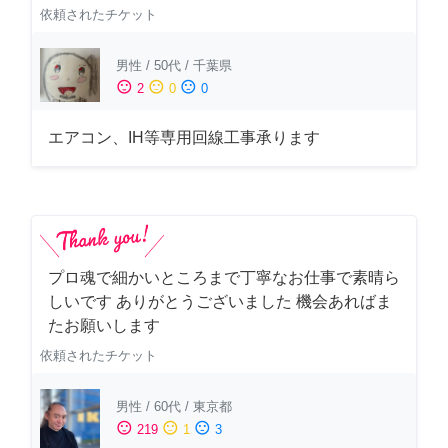
依頼されたチケット
男性
/
50代
/
千葉県
sentiment_satisfied
sentiment_neutral
sentiment_dissatisfied
2
0
0
エアコン、IH等専用回線工事承ります
プロ魂で細かいところまで丁寧なお仕事で素晴ら
しいです ありがとうございました 機会あればま
たお願いします
依頼されたチケット
男性
/
60代
/
東京都
sentiment_satisfied
sentiment_neutral
sentiment_dissatisfied
219
1
3