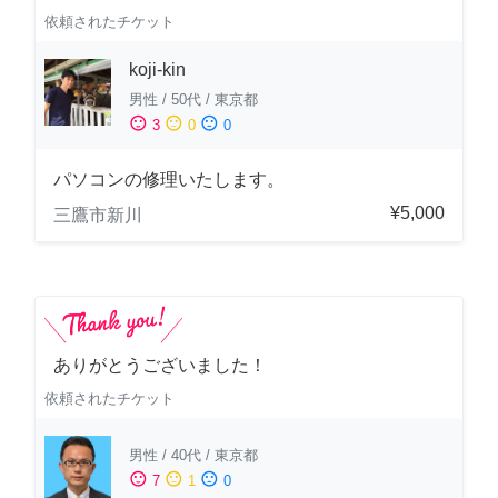
依頼されたチケット
koji-kin
男性
/
50代
/
東京都
sentiment_satisfied
sentiment_neutral
sentiment_dissatisfied
3
0
0
パソコンの修理いたします。
¥5,000
三鷹市新川
ありがとうございました！
依頼されたチケット
男性
/
40代
/
東京都
sentiment_satisfied
sentiment_neutral
sentiment_dissatisfied
7
1
0