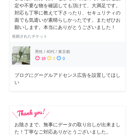
定や不要な物を確認しても頂けて、大満足です。
対応も丁寧に教えて下さったり、セキュリティの
面でも気遣いが素晴らしかったです。またぜひお
願いします。本当にありがとうございました！
依頼されたチケット
男性
/
40代
/
東京都
sentiment_satisfied
sentiment_neutral
sentiment_dissatisfied
18
0
0
ブログにグーグルアドセンス広告を設置してほし
い
お陰さまで、無事にデータの取り出しが出来まし
た！丁寧なご対応ありがとうございました。