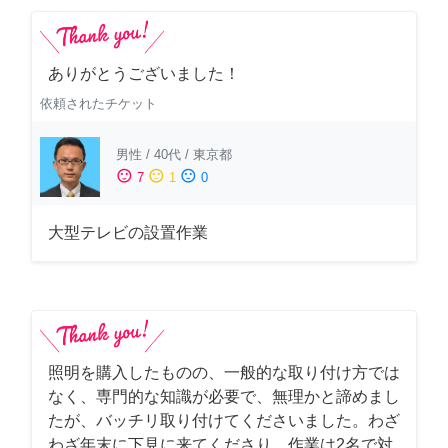
ありがとうございました！
依頼されたチケット
男性
/
40代
/
東京都
sentiment_satisfied
sentiment_neutral
sentiment_dissatisfied
7
1
0
大型テレビの設置作業
照明を購入したものの、一般的な取り付け方では
なく、専門的な知識が必要で、無理かと諦めまし
たが、バッチリ取り付けてくださいました。わざ
わざ年末に下見に来てくださり、作業は2名で対