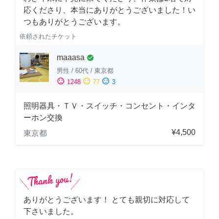
応くださり、本当にありがとうございました！い
つもありがとうございます。
依頼されたチケット
maaasa
check_circle
男性
/
60代
/
東京都
sentiment_satisfied
sentiment_neutral
sentiment_dissatisfied
1248
77
3
照明器具・ＴＶ・スイッチ・コンセント・インタ
ーホン交換
¥4,500
東京都
ありがとうございます！ とても親切に対応して
下さいました。