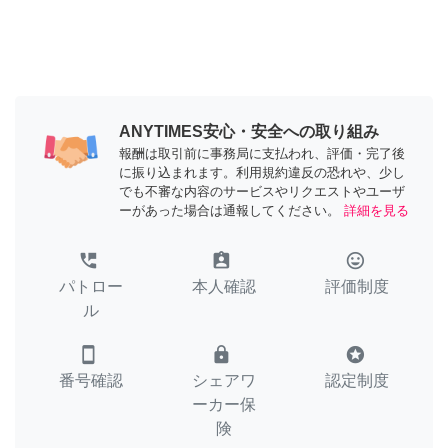
ANYTIMES安心・安全への取り組み
報酬は取引前に事務局に支払われ、評価・完了後
に振り込まれます。利用規約違反の恐れや、少し
でも不審な内容のサービスやリクエストやユーザ
ーがあった場合は通報してください。
詳細を見る
perm_phone_msg
assignment_ind
tag_faces
パトロー
本人確認
評価制度
ル
smartphone
lock
stars
番号確認
シェアワ
認定制度
ーカー保
険