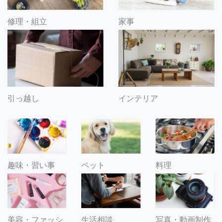
修理・組立
家事
引っ越し
インテリア
趣味・習い事
ペット
料理
美容・ファッシ
生活相談
写真・動画制作