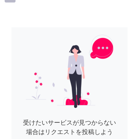
受けたいサービスが見つからない
場合はリクエストを投稿しよう