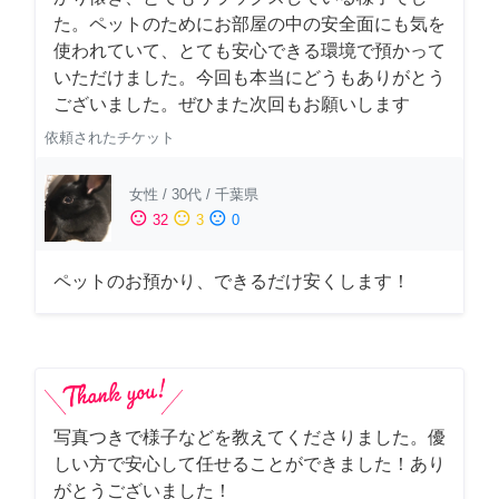
た。ペットのためにお部屋の中の安全面にも気を
使われていて、とても安心できる環境で預かって
いただけました。今回も本当にどうもありがとう
ございました。ぜひまた次回もお願いします
依頼されたチケット
女性
/
30代
/
千葉県
sentiment_satisfied
sentiment_neutral
sentiment_dissatisfied
32
3
0
ペットのお預かり、できるだけ安くします！
写真つきで様子などを教えてくださりました。優
しい方で安心して任せることができました！あり
がとうございました！