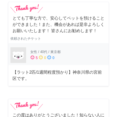
とても丁寧な方で、安心してペットを預けること
ができました！また、機会があれば是非よろしく
お願いいたします！ 皆さんにお勧めします！
依頼されたチケット
女性
/
40代
/
東京都
sentiment_satisfied
sentiment_neutral
sentiment_dissatisfied
5
0
0
【ラット2匹/1週間程度預かり】神奈川県の宮前
区です。
この度はありがとうございました！知らない人に