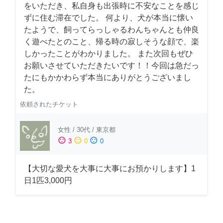
をいただき、私自身も出張時に不安なことを感じ
ずに住む滞在でした。 何より、犬が本当に懐い
たようで、飼ってらっしゃるわんちゃんとも仲良
く遊べたとのこと、帰る時の寂しそうな顔で、楽
しかったことがわかりました。 また次回もぜひ
お願いさせていただきたいです！！今回は急だっ
たにもかかわらず本当にありがとうございまし
た。
依頼されたチケット
女性
/
30代
/
東京都
sentiment_satisfied
sentiment_neutral
sentiment_dissatisfied
3
0
0
【大切な愛犬を大事に大事にお預かりします】1
日1匹3,000円