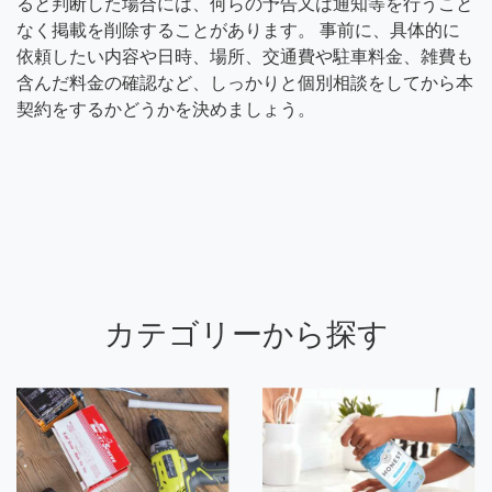
ると判断した場合には、何らの予告又は通知等を行うこと
なく掲載を削除することがあります。 事前に、具体的に
依頼したい内容や日時、場所、交通費や駐車料金、雑費も
含んだ料金の確認など、しっかりと個別相談をしてから本
契約をするかどうかを決めましょう。
カテゴリーから探す