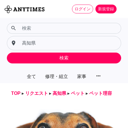
ログイン
新規登録
search
place
検索
more_horiz
全て
修理・組立
家事
TOP
▸
リクエスト
▸
高知県
▸
ペット
▸
ペット理容