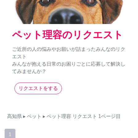
ペット理容のリクエスト
ご近所の人の悩みやお願いが詰まったみんなのリク
エスト
みんなが抱える日常のお困りごとに応募して解決し
てみませんか？
リクエストをする
高知県
▸ ペット
▸ ペット理容
リクエスト
1ページ目
1