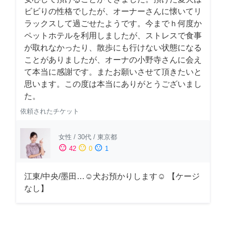
ビビりの性格でしたが、オーナーさんに懐いてリ
ラックスして過ごせたようです。今までｈ何度か
ペットホテルを利用しましたが、ストレスで食事
が取れなかったり、散歩にも行けない状態になる
ことがありましたが、オーナの小野寺さんに会え
て本当に感謝です。またお願いさせて頂きたいと
思います。この度は本当にありがとうございまし
た。
依頼されたチケット
女性
/
30代
/
東京都
sentiment_satisfied
sentiment_neutral
sentiment_dissatisfied
42
0
1
江東/中央/墨田…☺︎犬お預かりします☺︎ 【ケージ
なし】