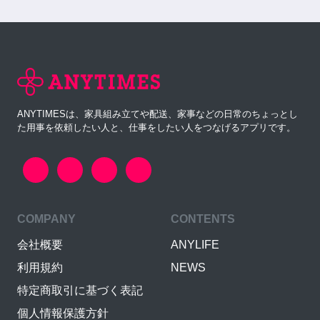
ANYTIMESは、家具組み立てや配送、家事などの日常のちょっとし
た用事を依頼したい人と、仕事をしたい人をつなげるアプリです。
COMPANY
CONTENTS
会社概要
ANYLIFE
利用規約
NEWS
特定商取引に基づく表記
個人情報保護方針