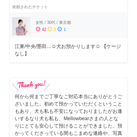
依頼されたチケット
女性
/
30代
/
東京都
sentiment_satisfied
sentiment_neutral
sentiment_dissatisfied
42
0
1
江東/中央/墨田…☺︎犬お預かりします☺︎ 【ケージ
なし】
何から何までご丁寧なご対応本当にありがとうご
ざいました。初めて預かっていただくということ
もあり、犬も私も不安になっておりましたがお逢
いするなり犬も私も、Mellowbearさまの人とな
りにとても安心して預けることができました。預
かってくださっている間もこまめな連絡や、写真