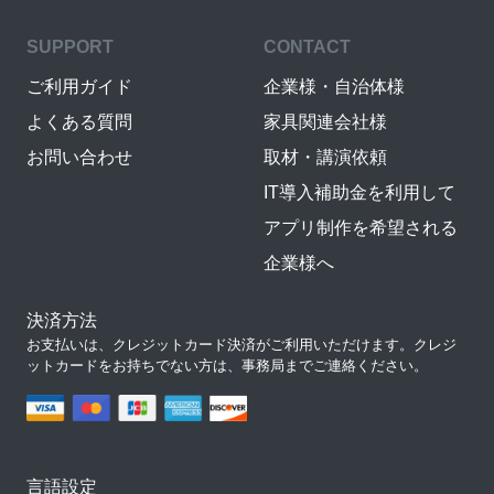
SUPPORT
CONTACT
ご利用ガイド
企業様・自治体様
よくある質問
家具関連会社様
お問い合わせ
取材・講演依頼
IT導入補助金を利用して
アプリ制作を希望される
企業様へ
決済方法
お支払いは、クレジットカード決済がご利用いただけます。クレジ
ットカードをお持ちでない方は、事務局までご連絡ください。
言語設定