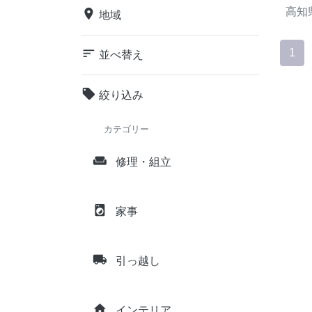
高知
place
地域
sort
1
並べ替え
local_offer
絞り込み
カテゴリー
weekend
修理・組立
local_laundry_service
家事
local_shipping
引っ越し
home
インテリア