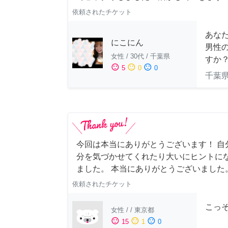
依頼されたチケット
あな
にこにん
男性
女性
/
30代
/
千葉県
すか
sentiment_satisfied
sentiment_neutral
sentiment_dissatisfied
5
0
0
千葉
今回は本当にありがとうございます！ 自
分を気づかせてくれたり大いにヒントに
ました。 本当にありがとうございました
依頼されたチケット
こっ
女性
/
/
東京都
sentiment_satisfied
sentiment_neutral
sentiment_dissatisfied
15
1
0