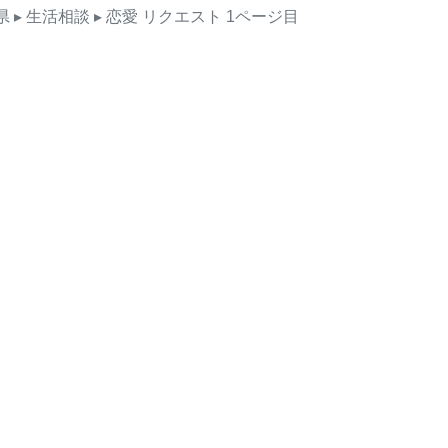
県
▸ 生活相談
▸ 恋愛
リクエスト
1ページ目