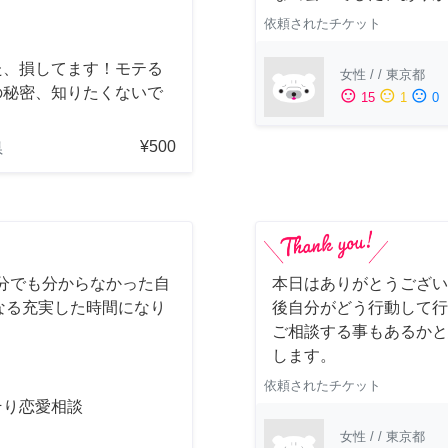
依頼されたチケット
た、損してます！モテる
女性
/
/
東京都
の秘密、知りたくないで
sentiment_satisfied
sentiment_neutral
sentiment_dissatisfied
15
1
0
？
¥500
県
分でも分からなかった自
本日はありがとうござい
なる充実した時間になり
後自分がどう行動して行
。
ご相談する事もあるかと
します。
依頼されたチケット
そり恋愛相談
女性
/
/
東京都