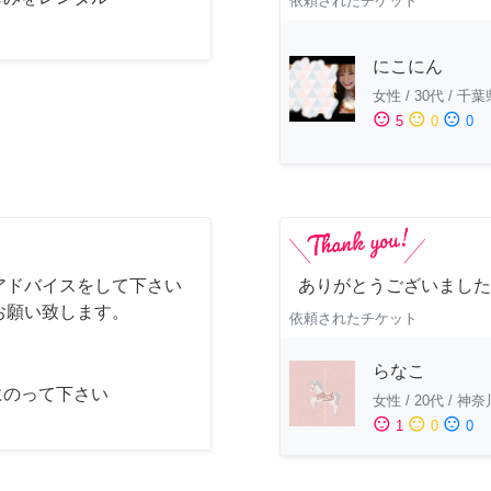
依頼されたチケット
にこにん
女性
/
30代
/
千葉
sentiment_satisfied
sentiment_neutral
sentiment_dissatisfied
5
0
0
アドバイスをして下さい
ありがとうございました
お願い致します。
依頼されたチケット
らなこ
にのって下さい
女性
/
20代
/
神奈
sentiment_satisfied
sentiment_neutral
sentiment_dissatisfied
1
0
0