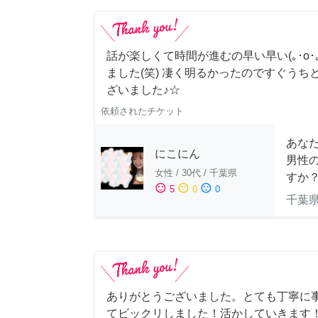
話が楽しくて時間が進むの早い早い(｡･о･｡
ました(笑) 凄く明るかったのですぐうち
ざいました♪☆
依頼されたチケット
あな
にこにん
男性
女性
/
30代
/
千葉県
すか
sentiment_satisfied
sentiment_neutral
sentiment_dissatisfied
5
0
0
千葉
ありがとうございました。とても丁寧に
てビックリしました！活かしていきます