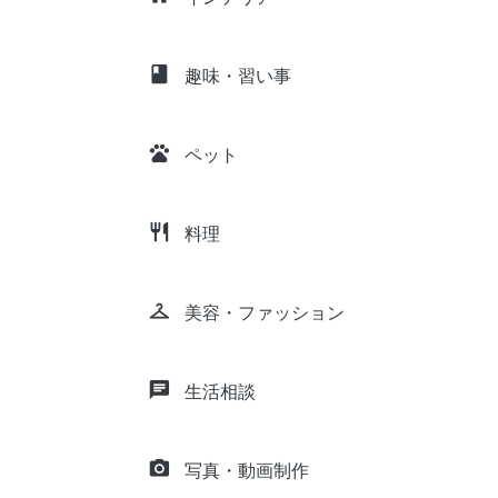
class
趣味・習い事
pets
ペット
restaurant
料理
checkroom
美容・ファッション
chat
生活相談
camera_alt
写真・動画制作