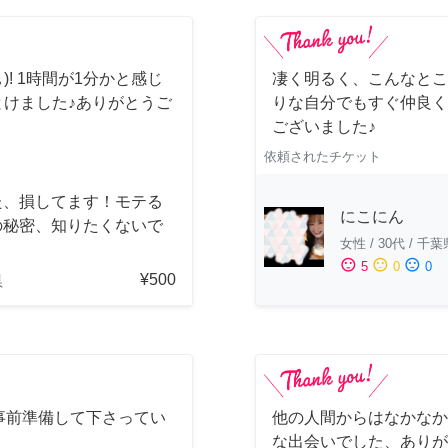
)! 1時間が1分かと感じ
凄く明るく、こんなとこ
とけました♪ありがとうご
りな自分でもすぐ仲良く
ございました♪
依頼されたチケット
た、損してます！モテる
にこにん
の秘密、知りたくないで
女性
/
30代
/
千葉
？
sentiment_satisfied
sentiment_neutral
sentiment_dissatisfied
5
0
0
¥500
県
事前準備して下さってい
他の人間からはなかなか
！
な出会いでした、ありが