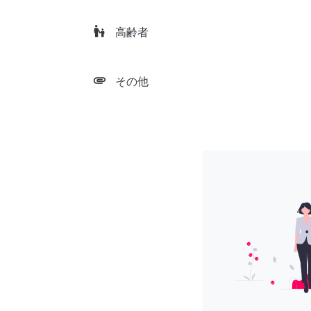
escalator_warning
高齢者
attachment
その他