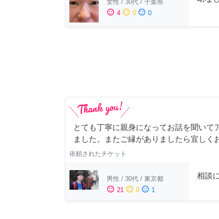
女性
/
30代
/
千葉県
sentiment_satisfied
sentiment_neutral
sentiment_dissatisfied
4
0
0
とても丁寧に親身になってお話を聞いて
ました。またご縁がありましたら宜しく
依頼されたチケット
相談
男性
/
30代
/
東京都
sentiment_satisfied
sentiment_neutral
sentiment_dissatisfied
21
0
1