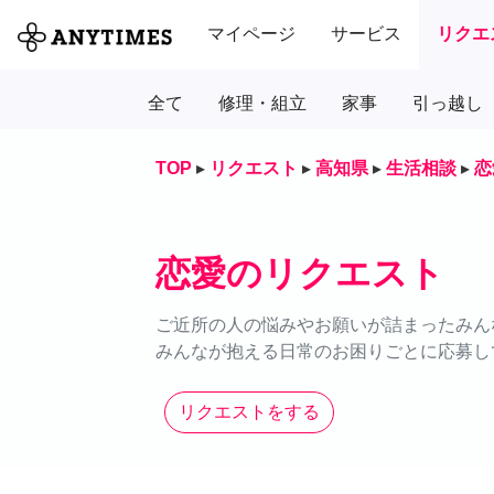
マイページ
サービス
リクエ
全て
修理・組立
家事
引っ越し
TOP
▸
リクエスト
▸
高知県
▸
生活相談
▸
恋
恋愛のリクエスト
ご近所の人の悩みやお願いが詰まったみん
みんなが抱える日常のお困りごとに応募し
リクエストをする