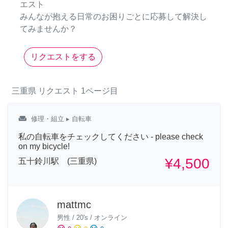
エスト
みんなが抱える日常のお困りごとに応募して解決し
てみませんか？
リクエストをする
三重県
リクエスト
1ページ目
weekend
修理・組立
▸ 自転車
私の自転車をチェックしてください - please check
on my bicycle!
¥4,500
五十鈴川駅 (三重県)
mattmc
男性
/
20's
/
オンライン