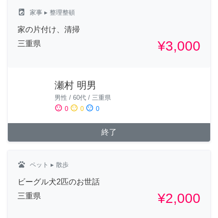
local_laundry_service
家事
▸ 整理整頓
家の片付け、清掃
¥3,000
三重県
瀬村 明男
男性
/
60代
/
三重県
sentiment_satisfied
sentiment_neutral
sentiment_dissatisfied
0
0
0
終了
pets
ペット
▸ 散歩
ビーグル犬2匹のお世話
¥2,000
三重県