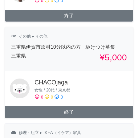
sentiment_satisfied
sentiment_neutral
sentiment_dissatisfied
0
0
0
終了
attachment
その他
▸ その他
三重県伊賀市炊村10分以内の方 駆けつけ募集
¥5,000
三重県
CHACOjaga
女性
/
20代
/
東京都
sentiment_satisfied
sentiment_neutral
sentiment_dissatisfied
0
0
0
終了
weekend
修理・組立
▸ IKEA（イケア）家具