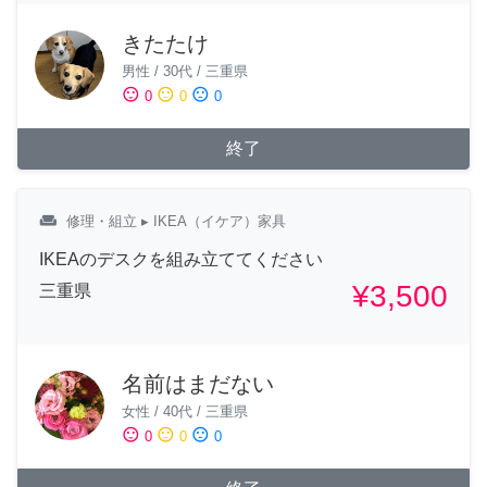
きたたけ
男性
/
30代
/
三重県
sentiment_satisfied
sentiment_neutral
sentiment_dissatisfied
0
0
0
終了
weekend
修理・組立
▸ IKEA（イケア）家具
IKEAのデスクを組み立ててください
¥3,500
三重県
名前はまだない
女性
/
40代
/
三重県
sentiment_satisfied
sentiment_neutral
sentiment_dissatisfied
0
0
0