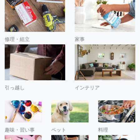
修理・組立
家事
引っ越し
インテリア
趣味・習い事
ペット
料理