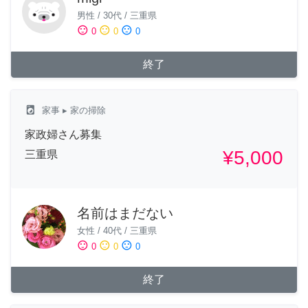
男性
/
30代
/
三重県
sentiment_satisfied
sentiment_neutral
sentiment_dissatisfied
0
0
0
終了
local_laundry_service
家事
▸ 家の掃除
家政婦さん募集
¥5,000
三重県
名前はまだない
女性
/
40代
/
三重県
sentiment_satisfied
sentiment_neutral
sentiment_dissatisfied
0
0
0
終了