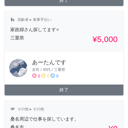
終了
escalator_warning
高齢者
▸ 食事手伝い
家政婦さん探してます⭐️
¥5,000
三重県
あーたんです
女性
/
40代
/
三重県
sentiment_satisfied
sentiment_neutral
sentiment_dissatisfied
0
0
0
終了
attachment
その他
▸ その他
桑名周辺で仕事を探しています。
桑名市