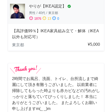
やりが【IKEA認定】
check_circle
男性
/
40代
/
東京都
sentiment_satisfied
sentiment_neutral
sentiment_dissatisfied
1876
13
0
【高評価99％】IKEA家具組み立て・解体（IKEA
以外も対応可）
¥5,000
東京都
2時間でお風呂、洗面、トイレ、台所流しまで綺
麗にして頂き有難うございました。 以前業者に
掃除してもらった時よりも赤カビなどの汚れがし
っかりと落ちていてびっくりしました！ 本当に
ありがとうございました。 またよろしくお願い
申し上げますm(_ _)m