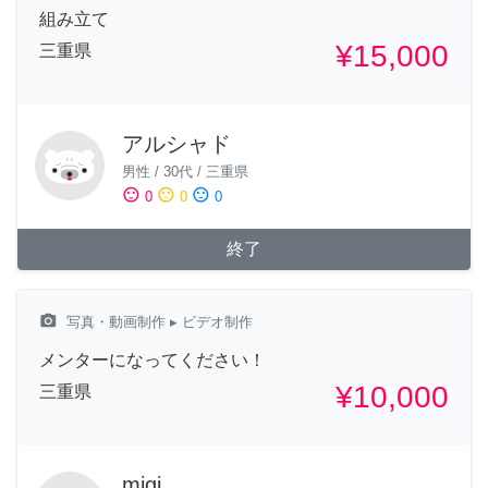
組み立て
¥15,000
三重県
アルシャド
男性
/
30代
/
三重県
sentiment_satisfied
sentiment_neutral
sentiment_dissatisfied
0
0
0
終了
camera_alt
写真・動画制作
▸ ビデオ制作
メンターになってください！
¥10,000
三重県
migi