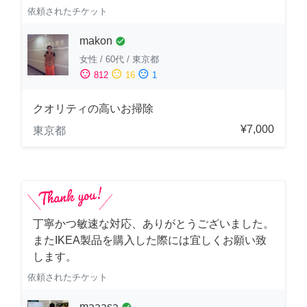
依頼されたチケット
makon
check_circle
女性
/
60代
/
東京都
sentiment_satisfied
sentiment_neutral
sentiment_dissatisfied
812
16
1
クオリティの高いお掃除
¥7,000
東京都
丁寧かつ敏速な対応、ありがとうございました。
またIKEA製品を購入した際には宜しくお願い致
します。
依頼されたチケット
maaasa
check_circle