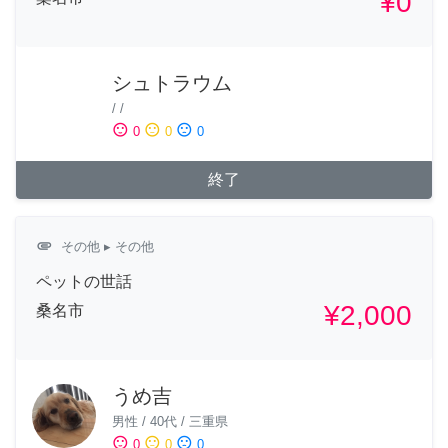
¥0
シュトラウム
/
/
sentiment_satisfied
sentiment_neutral
sentiment_dissatisfied
0
0
0
終了
attachment
その他
▸ その他
ペットの世話
¥2,000
桑名市
うめ吉
男性
/
40代
/
三重県
sentiment_satisfied
sentiment_neutral
sentiment_dissatisfied
0
0
0