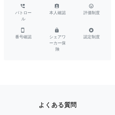
perm_phone_msg
assignment_ind
tag_faces
パトロー
本人確認
評価制度
ル
smartphone
lock
stars
番号確認
シェアワ
認定制度
ーカー保
険
よくある質問