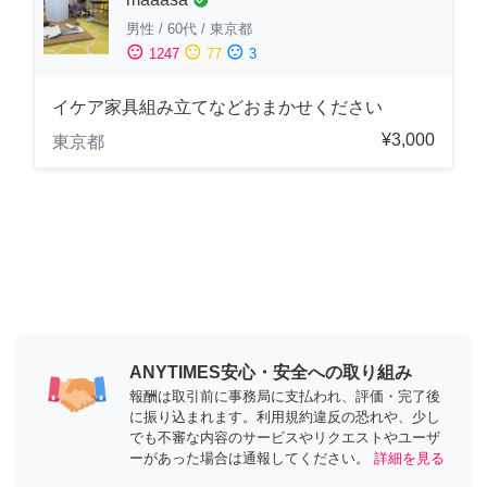
男性
/
60代
/
東京都
sentiment_satisfied
sentiment_neutral
sentiment_dissatisfied
1247
77
3
イケア家具組み立てなどおまかせください
¥3,000
東京都
ANYTIMES安心・安全への取り組み
報酬は取引前に事務局に支払われ、評価・完了後
に振り込まれます。利用規約違反の恐れや、少し
でも不審な内容のサービスやリクエストやユーザ
ーがあった場合は通報してください。
詳細を見る