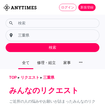
ログイン
新規登録
search
place
検索
more_horiz
全て
修理・組立
家事
TOP
▸
リクエスト
▸
三重県
みんなのリクエスト
ご近所の人の悩みやお願いが詰まったみんなのリク