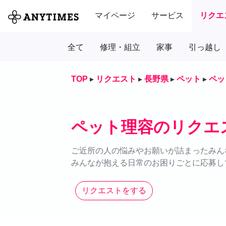
マイページ
サービス
リクエ
全て
修理・組立
家事
引っ越し
TOP
▸
リクエスト
▸
長野県
▸
ペット
▸
ペッ
ペット理容のリクエ
ご近所の人の悩みやお願いが詰まったみん
みんなが抱える日常のお困りごとに応募し
リクエストをする