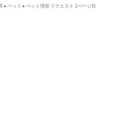
県
▸ ペット
▸ ペット理容
リクエスト
1ページ目