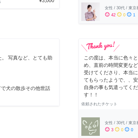
¥3,000
県
女性
/
30代
/
東京
sentiment_satisfied
sentiment_neutral
sentiment_dissatisfied
42
0
1
。 写真など、とても助
この度は、本当に色々と
め、直前の時間変更など
受けてくださり、本当に
てもらったようで、、安
自身の事も気遣ってくだ
市で犬の散歩その他世話
す！！
依頼されたチケット
女性
/
30代
/
東京
sentiment_satisfied
sentiment_neutral
sentiment_dissatisfied
3
0
0