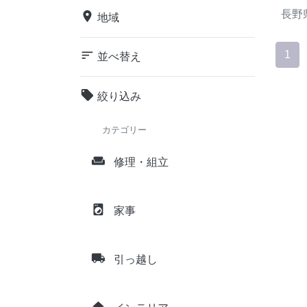
長野
place
地域
sort
1
並べ替え
local_offer
絞り込み
カテゴリー
weekend
修理・組立
local_laundry_service
家事
local_shipping
引っ越し
home