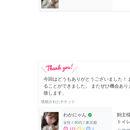
今回はどうもありがとうございました！ 
ることができました。 またぜひ機会あり
致します。
依頼されたチケット
わかにゃん
飼主
check_circle
トイ
女性
/
40代
/
東京都
sentiment_satisfied
sentiment_neutral
sentiment_dissatisfied
172
5
1