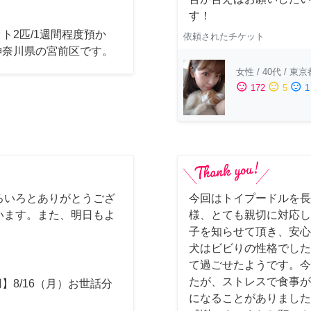
す！
ト2匹/1週間程度預か
依頼されたチケット
神奈川県の宮前区です。
女性
/
40代
/
東京
sentiment_satisfied
sentiment_neutral
sentiment_dissatisfied
172
5
1
ろいろとありがとうござ
今回はトイプードルを長
います。また、明日もよ
様、とても親切に対応し
子を知らせて頂き、安心
犬はビビりの性格でした
て過ごせたようです。今
たが、ストレスで食事が
】8/16（月）お世話分
になることがありました