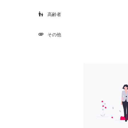
escalator_warning
高齢者
attachment
その他