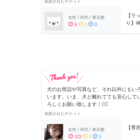
依頼されたチケット
【ラッ
女性
/
40代
/
東京都
り】
sentiment_satisfied
sentiment_neutral
sentiment_dissatisfied
5
0
0
犬のお世話や写真など、それ以外にもい
います。いま、犬と離れてても安心して
ろしくお願い致します！🙇‍♂️
依頼されたチケット
【専用
女性
/
40代
/
東京都
sentiment_satisfied
sentiment_neutral
sentiment_dissatisfied
172
5
1