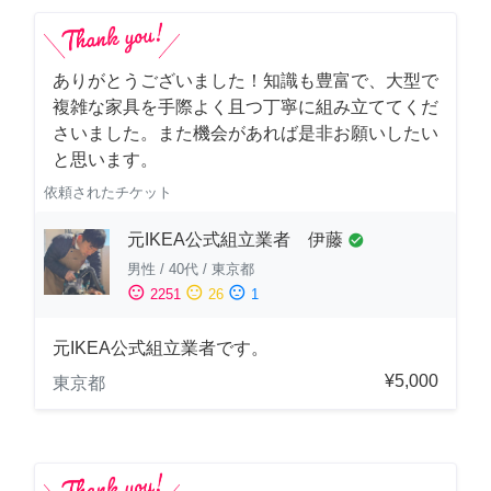
ありがとうございました！知識も豊富で、大型で
複雑な家具を手際よく且つ丁寧に組み立ててくだ
さいました。また機会があれば是非お願いしたい
と思います。
依頼されたチケット
元IKEA公式組立業者 伊藤
check_circle
男性
/
40代
/
東京都
sentiment_satisfied
sentiment_neutral
sentiment_dissatisfied
2251
26
1
元IKEA公式組立業者です。
¥5,000
東京都