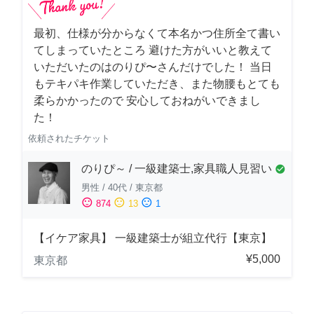
最初、仕様が分からなくて本名かつ住所全て書い
てしまっていたところ 避けた方がいいと教えて
いただいたのはのりぴ〜さんだけでした！ 当日
もテキパキ作業していただき、また物腰もとても
柔らかかったので 安心しておねがいできまし
た！
依頼されたチケット
のりぴ～ / 一級建築士,家具職人見習い
check_circle
男性
/
40代
/
東京都
sentiment_satisfied
sentiment_neutral
sentiment_dissatisfied
874
13
1
【イケア家具】 一級建築士が組立代行【東京】
¥5,000
東京都