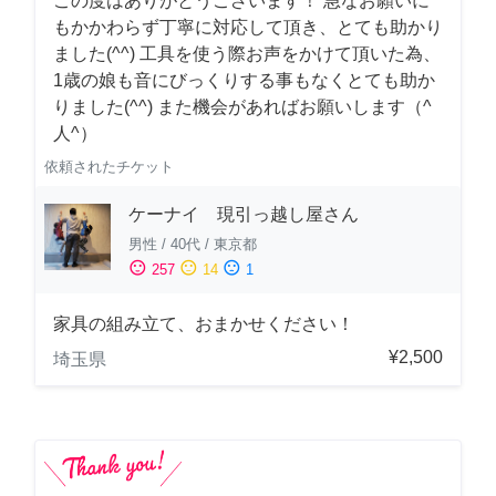
この度はありがとうございます！ 急なお願いに
もかかわらず丁寧に対応して頂き、とても助かり
ました(^^) 工具を使う際お声をかけて頂いた為、
1歳の娘も音にびっくりする事もなくとても助か
りました(^^) また機会があればお願いします（^
人^）
依頼されたチケット
ケーナイ 現引っ越し屋さん
男性
/
40代
/
東京都
sentiment_satisfied
sentiment_neutral
sentiment_dissatisfied
257
14
1
家具の組み立て、おまかせください！
¥2,500
埼玉県