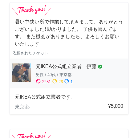
暑い中狭い所で作業して頂きまして、ありがとう
ございました❗️ 助かりました。 子供も喜んでま
す。 また機会がありましたら、よろしくお願い
いたします。
依頼されたチケット
元IKEA公式組立業者 伊藤
check_circle
男性
/
40代
/
東京都
sentiment_satisfied
sentiment_neutral
sentiment_dissatisfied
2251
26
1
元IKEA公式組立業者です。
¥5,000
東京都