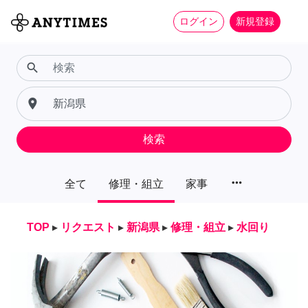
ログイン
新規登録
search
place
検索
more_horiz
全て
修理・組立
家事
TOP
▸
リクエスト
▸
新潟県
▸
修理・組立
▸
水回り