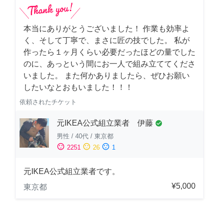
本当にありがとうございました！ 作業も効率よ
く、そして丁寧で、まさに匠の技でした。 私が
作ったら１ヶ月くらい必要だったほどの量でした
のに、あっという間にお一人で組み立ててくださ
いました。 また何かありましたら、ぜひお願い
したいなとおもいました！！！
依頼されたチケット
元IKEA公式組立業者 伊藤
check_circle
男性
/
40代
/
東京都
sentiment_satisfied
sentiment_neutral
sentiment_dissatisfied
2251
26
1
元IKEA公式組立業者です。
¥5,000
東京都