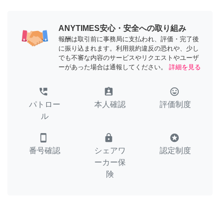
ANYTIMES安心・安全への取り組み
報酬は取引前に事務局に支払われ、評価・完了後
に振り込まれます。利用規約違反の恐れや、少し
でも不審な内容のサービスやリクエストやユーザ
ーがあった場合は通報してください。
詳細を見る
perm_phone_msg
assignment_ind
tag_faces
パトロー
本人確認
評価制度
ル
smartphone
lock
stars
番号確認
シェアワ
認定制度
ーカー保
険