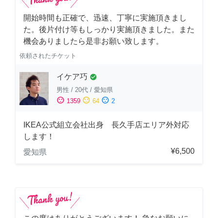
開始時間も正確で、迅速、丁寧に実施頂きまし
た。後片付け等もしっかり実施頂きました。また
機会ありましたら是非お願い致します。
依頼されたチケット
イケア巧
check_circle
男性
/
20代
/
愛知県
sentiment_satisfied
sentiment_neutral
sentiment_dissatisfied
1359
64
2
IKEA公式組立会社出身 長久手店エリア外対応
します！
¥6,500
愛知県