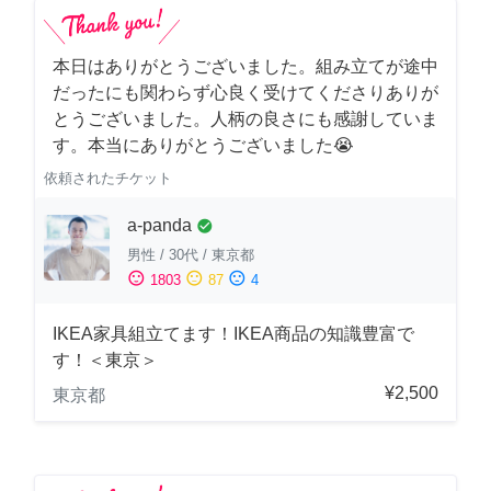
本日はありがとうございました。組み立てが途中
だったにも関わらず心良く受けてくださりありが
とうございました。人柄の良さにも感謝していま
す。本当にありがとうございました😭
依頼されたチケット
a-panda
check_circle
男性
/
30代
/
東京都
sentiment_satisfied
sentiment_neutral
sentiment_dissatisfied
1803
87
4
IKEA家具組立てます！IKEA商品の知識豊富で
す！＜東京＞
¥2,500
東京都