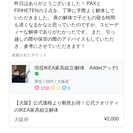
昨日はありがとうございました！ PAXと
FRIHETENの２点を、丁寧に手際よく解体して
いただきました。 夜の解体で子どもの寝る時間
も遅くなるかなと思っていたのですが、スピーデ
ィーな解体でありがたかったです。 また、引っ
越しの際や保管の際のアドバイスもしていただ
き、参考にさせていただきます！
依頼されたチケット
現役IKEA家具組立/解体 Adde(アッデ)
check_circle
男性
/
50代
/
大阪府
sentiment_satisfied
sentiment_neutral
sentiment_dissatisfied
1710
11
0
【大阪】公式価格より断然お得！公式クオリティ
のIKEA家具組立解体
¥2,000
大阪府