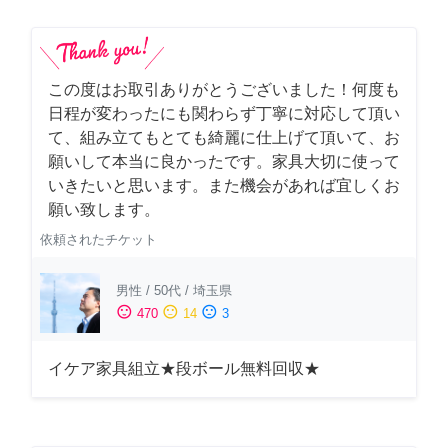
この度はお取引ありがとうございました！何度も
日程が変わったにも関わらず丁寧に対応して頂い
て、組み立てもとても綺麗に仕上げて頂いて、お
願いして本当に良かったです。家具大切に使って
いきたいと思います。また機会があれば宜しくお
願い致します。
依頼されたチケット
男性
/
50代
/
埼玉県
sentiment_satisfied
sentiment_neutral
sentiment_dissatisfied
470
14
3
イケア家具組立★段ボール無料回収★