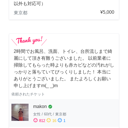
以外も対応可）
¥5,000
東京都
2時間でお風呂、洗面、トイレ、台所流しまで綺
麗にして頂き有難うございました。 以前業者に
掃除してもらった時よりも赤カビなどの汚れがし
っかりと落ちていてびっくりしました！ 本当に
ありがとうございました。 またよろしくお願い
申し上げますm(_ _)m
依頼されたチケット
makon
check_circle
女性
/
60代
/
東京都
sentiment_satisfied
sentiment_neutral
sentiment_dissatisfied
812
16
1