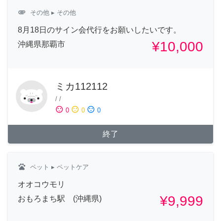
attachment
その他
▸ その他
8月18日のサイン会代行をお願いしたいです。
¥10,000
沖縄県那覇市
ミカ112112
/
/
sentiment_satisfied
sentiment_neutral
sentiment_dissatisfied
0
0
0
終了
pets
ペット
▸ ペットケア
オオコウモリ
¥9,999
おもろまち駅 (沖縄県)