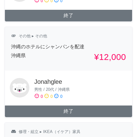
sentiment_satisfied
sentiment_neutral
sentiment_dissatisfied
0
0
0
終了
attachment
その他
▸ その他
沖縄のホテルにシャンパンを配達
¥12,000
沖縄県
Jonahglee
男性
/
20代
/
沖縄県
sentiment_satisfied
sentiment_neutral
sentiment_dissatisfied
0
0
0
終了
weekend
修理・組立
▸ IKEA（イケア）家具