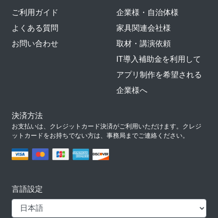
ご利用ガイド
企業様・自治体様
よくある質問
家具関連会社様
お問い合わせ
取材・講演依頼
IT導入補助金を利用して
アプリ制作を希望される
企業様へ
決済方法
お支払いは、クレジットカード決済がご利用いただけます。クレジ
ットカードをお持ちでない方は、事務局までご連絡ください。
言語設定