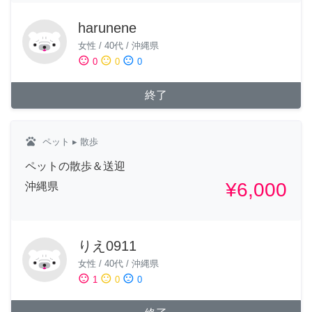
harunene
女性
/
40代
/
沖縄県
sentiment_satisfied
sentiment_neutral
sentiment_dissatisfied
0
0
0
終了
pets
ペット
▸ 散歩
ペットの散歩＆送迎
¥6,000
沖縄県
りえ0911
女性
/
40代
/
沖縄県
sentiment_satisfied
sentiment_neutral
sentiment_dissatisfied
1
0
0