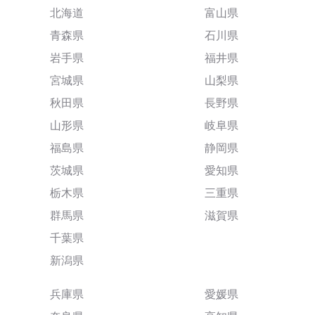
北海道
富山県
青森県
石川県
岩手県
福井県
宮城県
山梨県
秋田県
長野県
山形県
岐阜県
福島県
静岡県
茨城県
愛知県
栃木県
三重県
群馬県
滋賀県
千葉県
新潟県
兵庫県
愛媛県