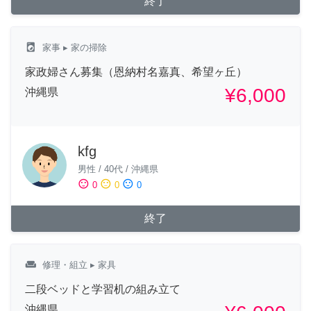
終了
local_laundry_service
家事
▸ 家の掃除
家政婦さん募集（恩納村名嘉真、希望ヶ丘）
¥6,000
沖縄県
kfg
男性
/
40代
/
沖縄県
sentiment_satisfied
sentiment_neutral
sentiment_dissatisfied
0
0
0
終了
weekend
修理・組立
▸ 家具
二段ベッドと学習机の組み立て
沖縄県