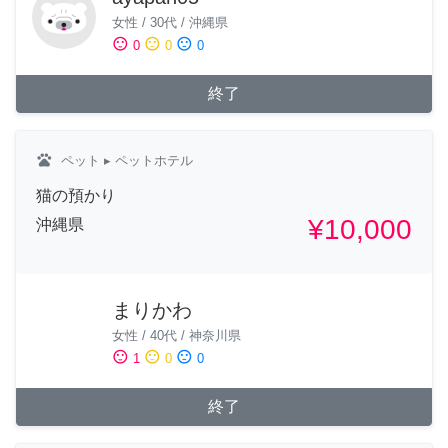
女性
/
30代
/
沖縄県
sentiment_satisfied
sentiment_neutral
sentiment_dissatisfied
0
0
0
終了
pets
ペット
▸ ペットホテル
猫の預かり
¥10,000
沖縄県
まりかわ
女性
/
40代
/
神奈川県
sentiment_satisfied
sentiment_neutral
sentiment_dissatisfied
1
0
0
終了