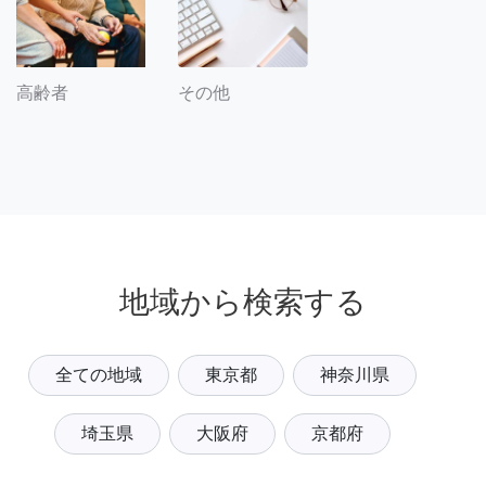
その他
高齢者
地域から検索する
全ての地域
東京都
神奈川県
埼玉県
大阪府
京都府