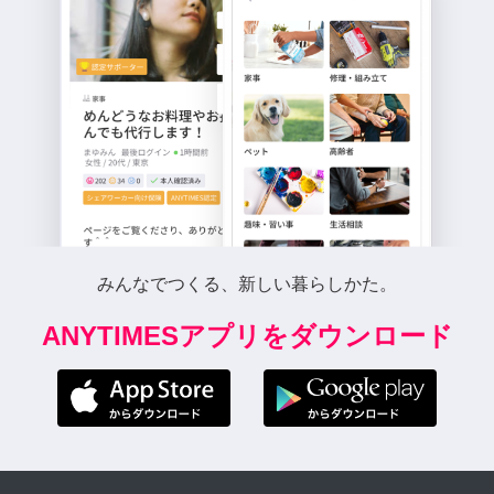
みんなでつくる、新しい暮らしかた。
ANYTIMESアプリをダウンロード