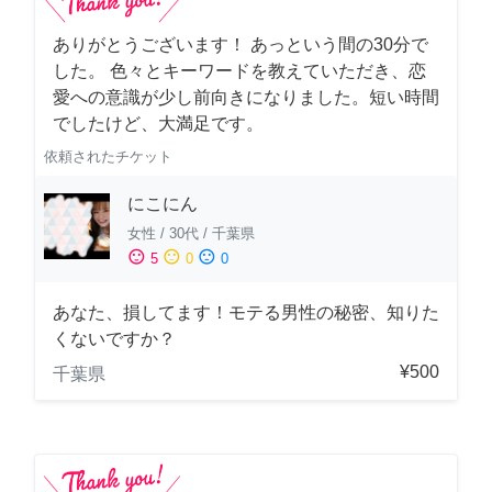
ありがとうございます！ あっという間の30分で
した。 色々とキーワードを教えていただき、恋
愛への意識が少し前向きになりました。短い時間
でしたけど、大満足です。
依頼されたチケット
にこにん
女性
/
30代
/
千葉県
sentiment_satisfied
sentiment_neutral
sentiment_dissatisfied
5
0
0
あなた、損してます！モテる男性の秘密、知りた
くないですか？
¥500
千葉県