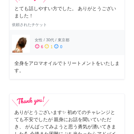
とても話しやすい方でした。 ありがとうござい
ました！
依頼されたチケット
女性
/
30代
/
東京都
sentiment_satisfied
sentiment_neutral
sentiment_dissatisfied
6
1
0
全身をアロマオイルでトリートメントをいたしま
す。
ありがとうございます✨ 初めてのチャレンジと
ても不安でしたが 親身にお話を聞いていただ
き、 がんばってみようと思う勇気が湧いてきま
した💪 今後また困難にぶち当たったらアドバイ