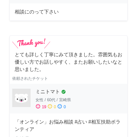
相談にのって下さい
とても詳しく丁寧にみて頂きました。雰囲気もお
優しい方でお話しやすく、またお願いしたいなと
思いました。
依頼されたチケット
ミニトマト
check_circle
女性
/
60代
/
宮崎県
sentiment_satisfied
sentiment_neutral
sentiment_dissatisfied
19
0
0
「オンライン」お悩み相談 #占い #相互扶助ボラ
ンティア