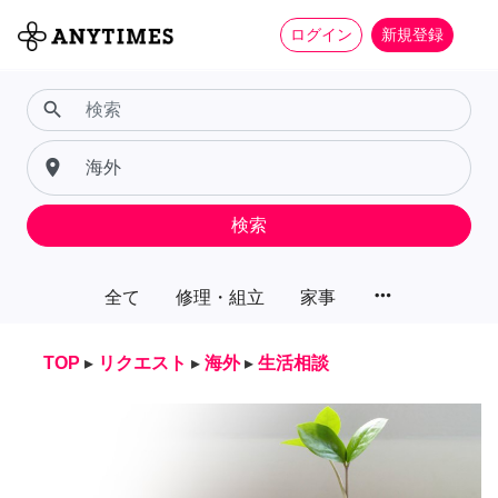
ログイン
新規登録
search
place
検索
more_horiz
全て
修理・組立
家事
TOP
▸
リクエスト
▸
海外
▸
生活相談