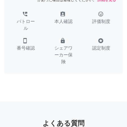
perm_phone_msg
assignment_ind
tag_faces
パトロー
本人確認
評価制度
ル
smartphone
lock
stars
番号確認
シェアワ
認定制度
ーカー保
険
よくある質問