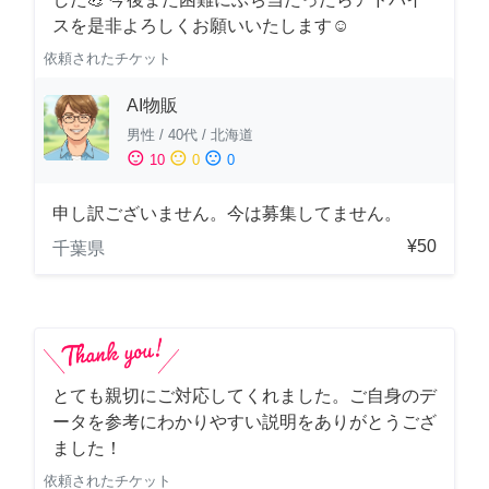
スを是非よろしくお願いいたします☺️
依頼されたチケット
AI物販
男性
/
40代
/
北海道
sentiment_satisfied
sentiment_neutral
sentiment_dissatisfied
10
0
0
申し訳ございません。今は募集してません。
¥50
千葉県
とても親切にご対応してくれました。ご自身のデ
ータを参考にわかりやすい説明をありがとうござ
ました！
依頼されたチケット