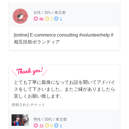
女性
/
30's
/
東京都
sentiment_satisfied
sentiment_neutral
sentiment_dissatisfied
86
2
1
[online] E-commerce consulting #volunteerhelp #
相互扶助ボランティア
とても丁寧に親身になってお話を聞いてアドバイ
スをして下さいました。またご縁がありましたら
宜しくお願い致します。
依頼されたチケット
男性
/
30代
/
東京都
sentiment_satisfied
sentiment_neutral
sentiment_dissatisfied
21
0
1