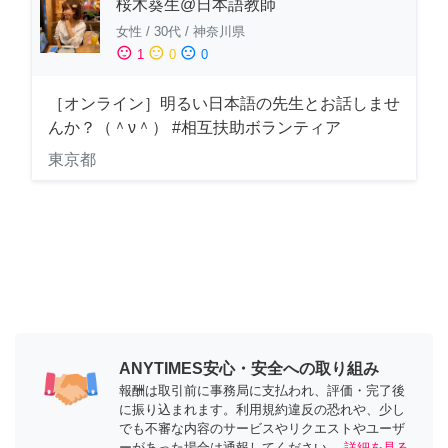
桜木葵生@日本語教師
女性
/
30代
/
神奈川県
sentiment_satisfied
sentiment_neutral
sentiment_dissatisfied
1
0
0
［オンライン］明るい日本語の先生とお話しませ
んか？（＾ν＾） #相互扶助ボランティア
東京都
ANYTIMES安心・安全への取り組み
報酬は取引前に事務局に支払われ、評価・完了後
に振り込まれます。利用規約違反の恐れや、少し
でも不審な内容のサービスやリクエストやユーザ
ーがあった場合は通報してください。
詳細を見る