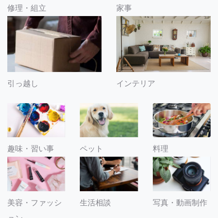
修理・組立
家事
引っ越し
インテリア
趣味・習い事
ペット
料理
美容・ファッシ
生活相談
写真・動画制作