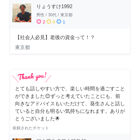
りょうすけ1992
男性
/
30代
/
東京都
sentiment_satisfied
sentiment_neutral
sentiment_dissatisfied
2
0
1
【社会人必見】老後の資金って！？
東京都
とても話しやすい方で、楽しい時間を過ごすこと
ができました😊ずっと考えていたことにも、前
向きなアドバイスもいただけて、葵生さんと話し
ていると自分も明るい気持ちになれます。ありが
とうございました🌟
依頼されたチケット