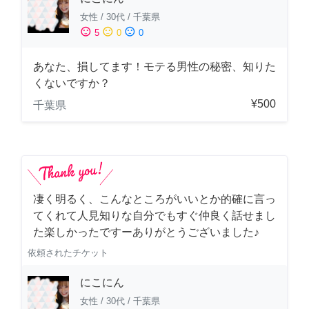
女性
/
30代
/
千葉県
sentiment_satisfied
sentiment_neutral
sentiment_dissatisfied
5
0
0
あなた、損してます！モテる男性の秘密、知りた
くないですか？
¥500
千葉県
凄く明るく、こんなところがいいとか的確に言っ
てくれて人見知りな自分でもすぐ仲良く話せまし
た楽しかったですーありがとうございました♪
依頼されたチケット
にこにん
女性
/
30代
/
千葉県