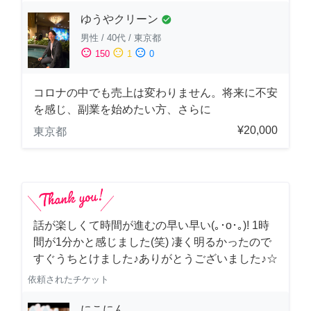
ゆうやクリーン
check_circle
男性
/
40代
/
東京都
sentiment_satisfied
sentiment_neutral
sentiment_dissatisfied
150
1
0
コロナの中でも売上は変わりません。将来に不安
を感じ、副業を始めたい方、さらに
¥20,000
東京都
話が楽しくて時間が進むの早い早い(｡･о･｡)! 1時
間が1分かと感じました(笑) 凄く明るかったので
すぐうちとけました♪ありがとうございました♪☆
依頼されたチケット
にこにん