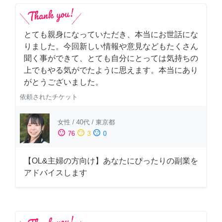
とても親身になっていただき、本当にお世話にな
りました。今回新しい情報や意見などもたくさん
聞く事ができて、とても自分にとっては気持ちの
上でもやる気がでたように思えます。本当にあり
がとうございました。
依頼されたチケット
女性
/
40代
/
東京都
sentiment_satisfied
sentiment_neutral
sentiment_dissatisfied
76
3
0
【OL&主婦の方向け】あなたにぴったりの副業を
アドバイスします