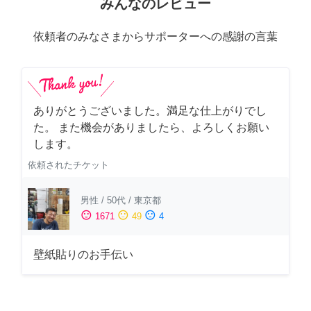
みんなのレビュー
依頼者のみなさまからサポーターへの感謝の言葉
ありがとうございました。満足な仕上がりでし
た。 また機会がありましたら、よろしくお願い
します。
依頼されたチケット
男性
/
50代
/
東京都
sentiment_satisfied
sentiment_neutral
sentiment_dissatisfied
1671
49
4
壁紙貼りのお手伝い