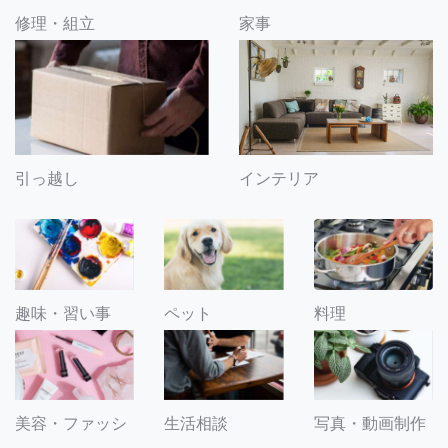
修理・組立
家事
引っ越し
インテリア
趣味・習い事
ペット
料理
美容・ファッシ
生活相談
写真・動画制作