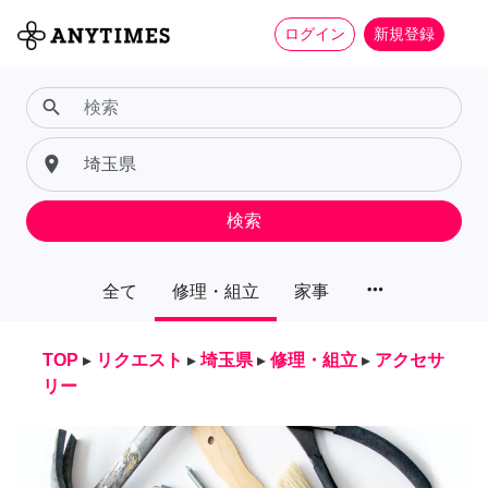
ログイン
新規登録
search
place
検索
more_horiz
全て
修理・組立
家事
TOP
▸
リクエスト
▸
埼玉県
▸
修理・組立
▸
アクセサ
リー