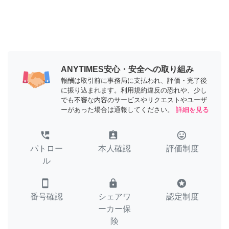
ANYTIMES安心・安全への取り組み
報酬は取引前に事務局に支払われ、評価・完了後
に振り込まれます。利用規約違反の恐れや、少し
でも不審な内容のサービスやリクエストやユーザ
ーがあった場合は通報してください。
詳細を見る
perm_phone_msg
assignment_ind
tag_faces
パトロー
本人確認
評価制度
ル
smartphone
lock
stars
番号確認
シェアワ
認定制度
ーカー保
険