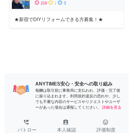
sentiment_satisfied
sentiment_neutral
sentiment_dissatisfied
219
1
3
★新宿でDIYリフォームできる方募集！★
ANYTIMES安心・安全への取り組み
報酬は取引前に事務局に支払われ、評価・完了後
に振り込まれます。利用規約違反の恐れや、少し
でも不審な内容のサービスやリクエストやユーザ
ーがあった場合は通報してください。
詳細を見る
perm_phone_msg
assignment_ind
tag_faces
パトロー
本人確認
評価制度