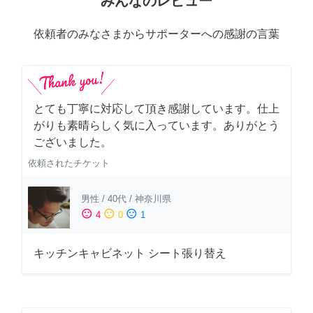
みんなのレビュー
依頼者のみなさまからサポーターへの感謝の言葉
とても丁寧に対応して頂き感謝しています。仕上
がりも素晴らしく気に入っています。ありがとう
ございました。
依頼されたチケット
男性
/
40代
/
神奈川県
sentiment_satisfied
sentiment_neutral
sentiment_dissatisfied
4
0
1
キッチンキャビネット シート張り替え