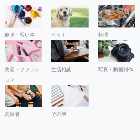
趣味・習い事
ペット
料理
美容・ファッシ
生活相談
写真・動画制作
ョン
その他
高齢者