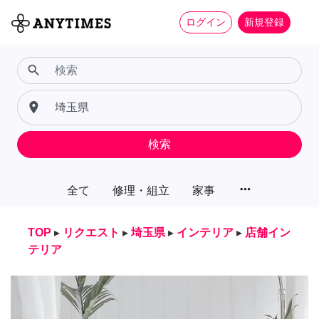
ログイン
新規登録
search
place
検索
more_horiz
全て
修理・組立
家事
TOP
▸
リクエスト
▸
埼玉県
▸
インテリア
▸
店舗イン
テリア