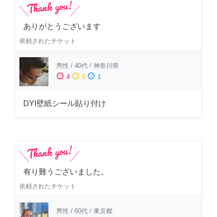
ありがとうございます
依頼されたチケット
男性
/
40代
/
神奈川県
sentiment_satisfied
sentiment_neutral
sentiment_dissatisfied
4
0
1
DYI壁紙シール貼り付け
有り難うございました。
依頼されたチケット
男性
/
60代
/
東京都