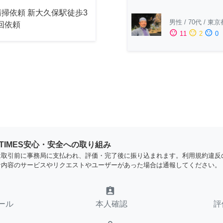
掃依頼 新大久保駅徒歩3
男性
/
70代
/
東京
2回依頼
sentiment_satisfied
sentiment_neutral
sentiment_dissatisfied
11
2
0
YTIMES安心・安全への取り組み
は取引前に事務局に支払われ、評価・完了後に振り込まれます。利用規約違反
な内容のサービスやリクエストやユーザーがあった場合は通報してください。
assignment_ind
ール
本人確認
評