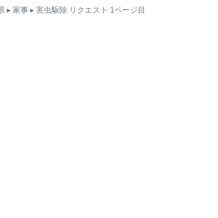
県
▸ 家事
▸ 害虫駆除
リクエスト
1ページ目