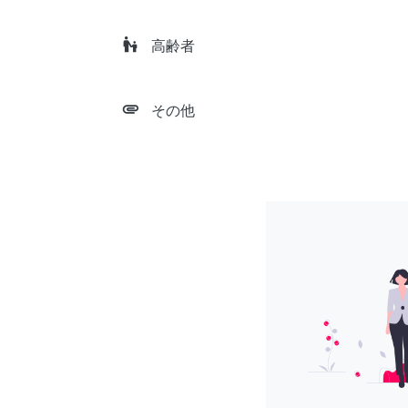
escalator_warning
高齢者
attachment
その他