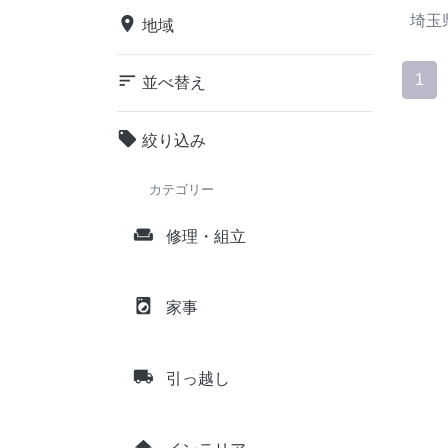
埼玉
place
地域
sort
1
並べ替え
local_offer
絞り込み
カテゴリー
weekend
修理・組立
local_laundry_service
家事
local_shipping
引っ越し
home