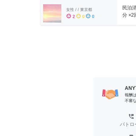
民泊清
女性
/
/
東京都
分 ×
sentiment_satisfied
sentiment_neutral
sentiment_dissatisfied
2
0
0
AN
報酬
不審
perm_phone_msg
パトロ