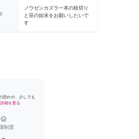
ノウゼンカズラ一本の枝切り
都
と笹の始末をお願いしたいで
す
の恐れや、少しでも
詳細を見る
tag_faces
価制度