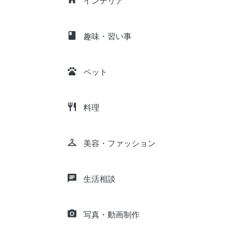
インテリア
class
趣味・習い事
pets
ペット
restaurant
料理
checkroom
美容・ファッション
chat
生活相談
camera_alt
写真・動画制作