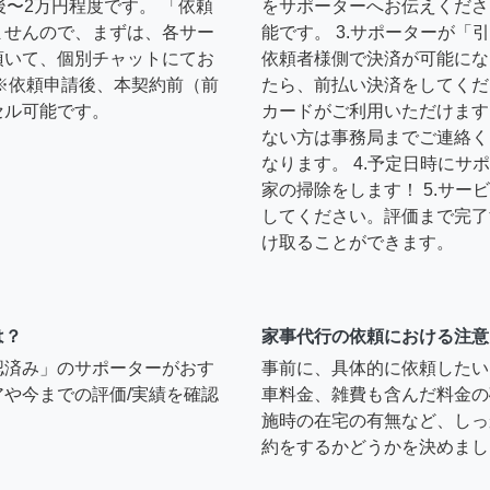
後〜2万円程度です。 「依頼
をサポーターへお伝えくださ
ませんので、まずは、各サー
能です。 3.サポーターが
頂いて、個別チャットにてお
依頼者様側で決済が可能にな
※依頼申請後、本契約前（前
たら、前払い決済をしてくだ
セル可能です。
カードがご利用いただけます
ない方は事務局までご連絡く
なります。 4.予定日時に
家の掃除をします！ 5.サ
してください。評価まで完了
け取ることができます。
は？
家事代行の依頼における注意
認済み」のサポーターがおす
事前に、具体的に依頼したい
や今までの評価/実績を確認
車料金、雑費も含んだ料金の
施時の在宅の有無など、しっ
約をするかどうかを決めまし