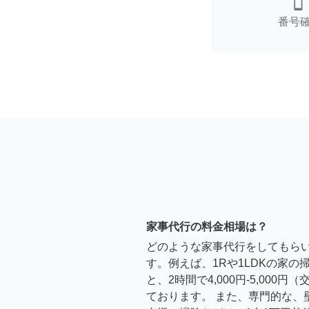
smartphone
番号
家事代行の料金相場は？
どのような家事代行をしてもら
す。例えば、1Rや1LDKの家
と、2時間で4,000円-5,000
ております。 また、専門的な、