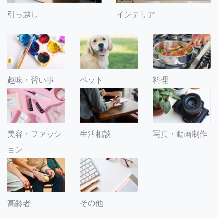
引っ越し
インテリア
趣味・習い事
ペット
料理
美容・ファッシ
生活相談
写真・動画制作
ョン
その他
高齢者