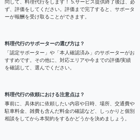
問して、料理代行をします！ 5.サービス提供終了後は、必
ず、評価をしてください。評価まで完了すると、サポータ
ーが報酬を受け取ることができます。
料理代行のサポーターの選び方は？
「認定サポーター」や「本人確認済み」のサポーターがお
すすめです。その他に、対応エリアや今までの評価/実績
を確認して、選んでください。
料理代行の依頼における注意点は？
事前に、具体的に依頼したい内容や日時、場所、交通費や
駐車料金、雑費も含んだ料金の確認など、しっかりと個別
相談をしてから本契約をするかどうかを決めましょう。