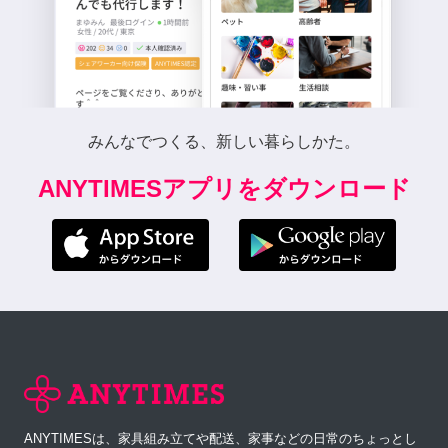
みんなでつくる、新しい暮らしかた。
ANYTIMESアプリをダウンロード
ANYTIMESは、家具組み立てや配送、家事などの日常のちょっとし