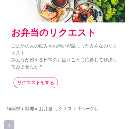
お弁当のリクエスト
ご近所の人の悩みやお願いが詰まったみんなのリク
エスト
みんなが抱える日常のお困りごとに応募して解決し
てみませんか？
リクエストをする
静岡県
▸ 料理
▸ お弁当
リクエスト
1ページ目
1