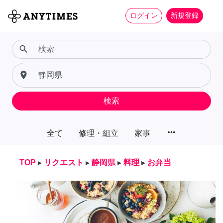
ログイン
新規登録
search
place
検索
more_horiz
全て
修理・組立
家事
TOP
▸
リクエスト
▸
静岡県
▸
料理
▸
お弁当