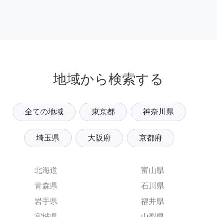
地域から検索する
全ての地域
東京都
神奈川県
埼玉県
大阪府
京都府
北海道
富山県
青森県
石川県
岩手県
福井県
宮城県
山梨県