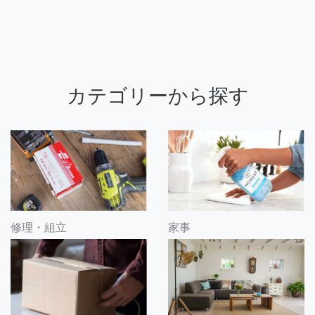
カテゴリーから探す
修理・組立
家事