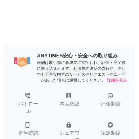
ANYTIMES安心・安全への取り組み
報酬は取引前に事務局に支払われ、評価・完了後
に振り込まれます。利用規約違反の恐れや、少し
でも不審な内容のサービスやリクエストやユーザ
ーがあった場合は通報してください。
詳細を見る
perm_phone_msg
assignment_ind
tag_faces
パトロー
本人確認
評価制度
ル
smartphone
lock
stars
番号確認
シェアワ
認定制度