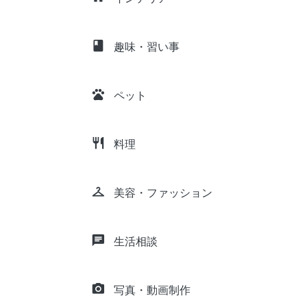
class
趣味・習い事
pets
ペット
restaurant
料理
checkroom
美容・ファッション
chat
生活相談
camera_alt
写真・動画制作