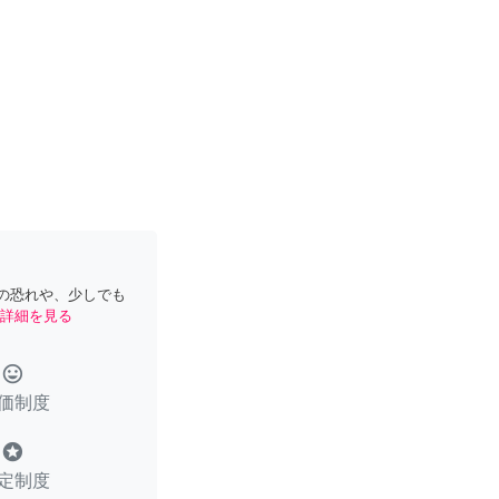
の恐れや、少しでも
詳細を見る
tag_faces
価制度
stars
定制度