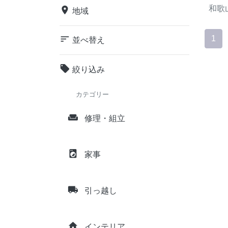
和歌
place
地域
sort
1
並べ替え
local_offer
絞り込み
カテゴリー
weekend
修理・組立
local_laundry_service
家事
local_shipping
引っ越し
home
インテリア