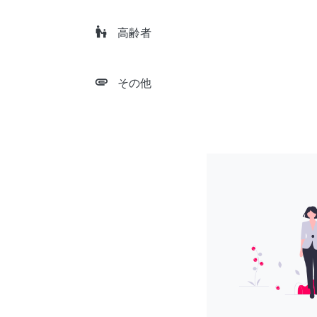
escalator_warning
高齢者
attachment
その他