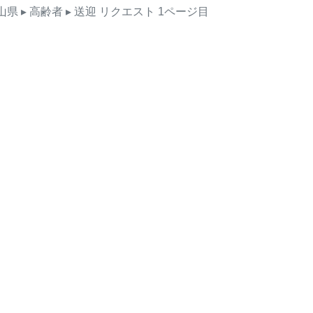
山県
▸ 高齢者
▸ 送迎
リクエスト
1ページ目