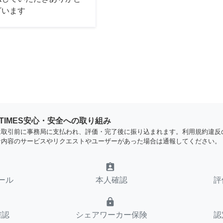
ざいます
YTIMES安心・安全への取り組み
は取引前に事務局に支払われ、評価・完了後に振り込まれます。利用規約違反
な内容のサービスやリクエストやユーザーがあった場合は通報してください。
assignment_ind
ール
本人確認
評
lock
確認
シェアワーカー保険
認