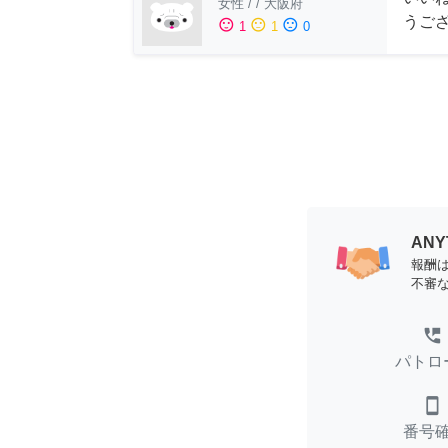
女性
/
/
大阪府
うご
sentiment_satisfied
sentiment_neutral
sentiment_dissatisfied
1
1
0
AN
報酬
不審
perm_phone_msg
パトロ
smartphone
番号