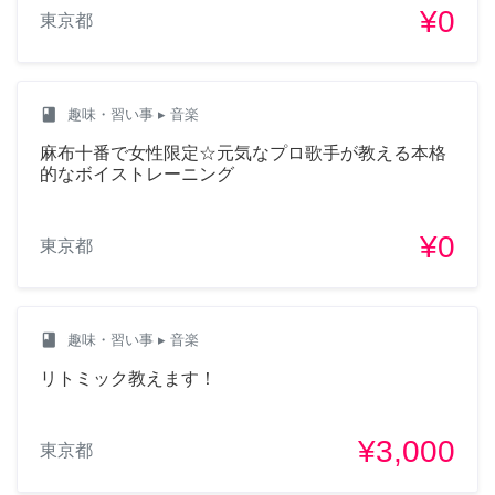
¥0
東京都
class
趣味・習い事
▸ 音楽
麻布十番で女性限定☆元気なプロ歌手が教える本格
的なボイストレーニング
¥0
東京都
class
趣味・習い事
▸ 音楽
リトミック教えます！
¥3,000
東京都