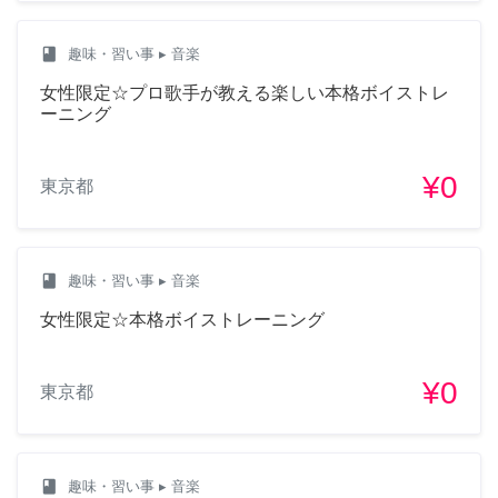
class
趣味・習い事
▸ 音楽
女性限定☆プロ歌手が教える楽しい本格ボイストレ
ーニング
¥0
東京都
class
趣味・習い事
▸ 音楽
女性限定☆本格ボイストレーニング
¥0
東京都
class
趣味・習い事
▸ 音楽