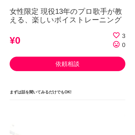
女性限定 現役13年のプロ歌手が教
える、楽しいボイストレーニング
favorite_border
3
¥0
tag_faces
0
依頼相談
まずは話を聞いてみるだけでもOK!