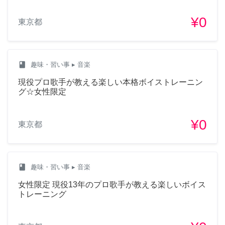
¥0
東京都
class
趣味・習い事
▸ 音楽
現役プロ歌手が教える楽しい本格ボイストレーニン
グ☆女性限定
¥0
東京都
class
趣味・習い事
▸ 音楽
女性限定 現役13年のプロ歌手が教える楽しいボイス
トレーニング