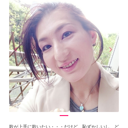
arrow_back_ios
arrow_forward_ios
Previous
Next
歌が上手に歌いたい・・・だけど、恥ずかしいし、ど