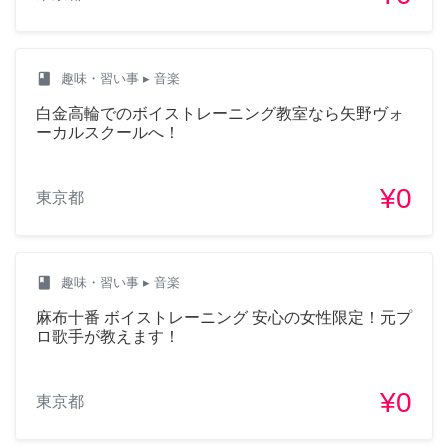
class
趣味・習い事
▸ 音楽
白金高輪でのボイストレーニング教室なら矢野ヴォ
ーカルスクールへ！
¥0
東京都
class
趣味・習い事
▸ 音楽
麻布十番 ボイストレーニング 安心の女性限定！元プ
ロ歌手が教えます！
¥0
東京都