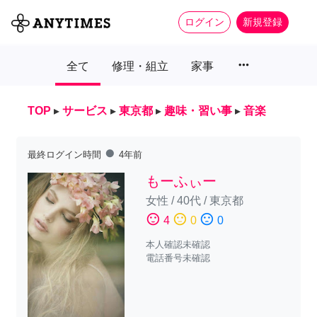
ログイン
新規登録
more_horiz
全て
修理・組立
家事
TOP
▸
サービス
▸
東京都
▸
趣味・習い事
▸
音楽
fiber_manual_record
最終ログイン時間
4年前
もーふぃー
女性
/
40代
/
東京都
sentiment_satisfied
sentiment_neutral
sentiment_dissatisfied
4
0
0
本人確認未確認
電話番号未確認