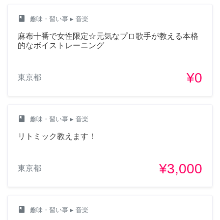
class
趣味・習い事
▸ 音楽
麻布十番で女性限定☆元気なプロ歌手が教える本格
的なボイストレーニング
¥0
東京都
class
趣味・習い事
▸ 音楽
リトミック教えます！
¥3,000
東京都
class
趣味・習い事
▸ 音楽