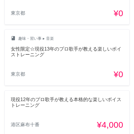
¥0
東京都
class
趣味・習い事
▸ 音楽
女性限定☆現役13年のプロ歌手が教える楽しいボイ
ストレーニング
¥0
東京都
現役12年のプロ歌手が教える本格的な楽しいボイス
トレーニング
¥4,000
港区麻布十番