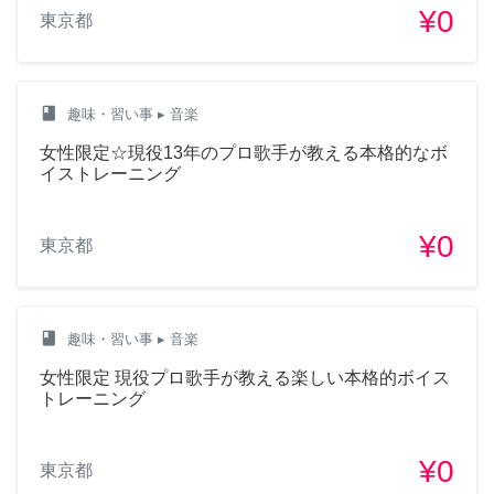
¥0
東京都
class
趣味・習い事
▸ 音楽
女性限定☆現役13年のプロ歌手が教える本格的なボ
イストレーニング
¥0
東京都
class
趣味・習い事
▸ 音楽
女性限定 現役プロ歌手が教える楽しい本格的ボイス
トレーニング
¥0
東京都