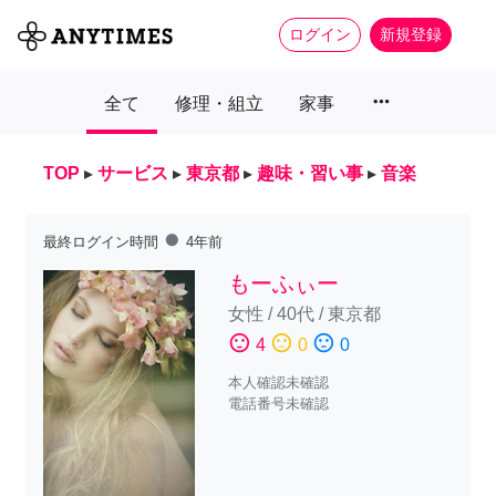
ログイン
新規登録
more_horiz
全て
修理・組立
家事
TOP
▸
サービス
▸
東京都
▸
趣味・習い事
▸
音楽
fiber_manual_record
最終ログイン時間
4年前
もーふぃー
女性
/
40代
/
東京都
sentiment_satisfied
sentiment_neutral
sentiment_dissatisfied
4
0
0
本人確認未確認
電話番号未確認