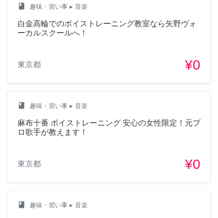
class
趣味・習い事
▸ 音楽
白金高輪でのボイストレーニング教室なら矢野ヴォ
ーカルスクールへ！
¥0
東京都
class
趣味・習い事
▸ 音楽
麻布十番 ボイストレーニング 安心の女性限定！元プ
ロ歌手が教えます！
¥0
東京都
class
趣味・習い事
▸ 音楽