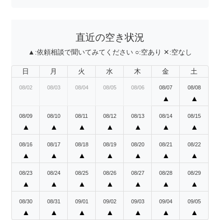
直近の空き状況
▲:
依頼相談で聞いてみてください
○:
空あり
✕:
空なし
日
月
火
水
木
金
土
08/02
08/03
08/04
08/05
08/06
08/07
08/08
▲
▲
08/09
08/10
08/11
08/12
08/13
08/14
08/15
▲
▲
▲
▲
▲
▲
▲
08/16
08/17
08/18
08/19
08/20
08/21
08/22
▲
▲
▲
▲
▲
▲
▲
08/23
08/24
08/25
08/26
08/27
08/28
08/29
▲
▲
▲
▲
▲
▲
▲
08/30
08/31
09/01
09/02
09/03
09/04
09/05
▲
▲
▲
▲
▲
▲
▲