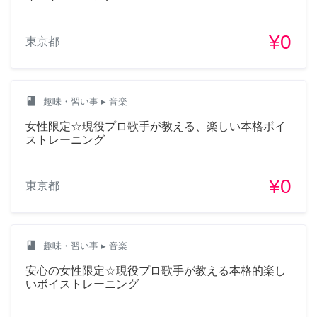
¥0
東京都
class
趣味・習い事
▸ 音楽
女性限定☆現役プロ歌手が教える、楽しい本格ボイ
ストレーニング
¥0
東京都
class
趣味・習い事
▸ 音楽
安心の女性限定☆現役プロ歌手が教える本格的楽し
いボイストレーニング