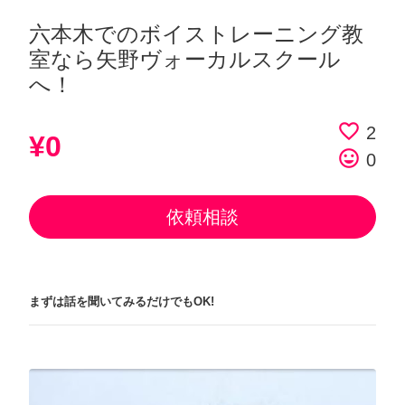
六本木でのボイストレーニング教
室なら矢野ヴォーカルスクール
へ！
favorite_border
2
¥0
tag_faces
0
依頼相談
まずは話を聞いてみるだけでもOK!