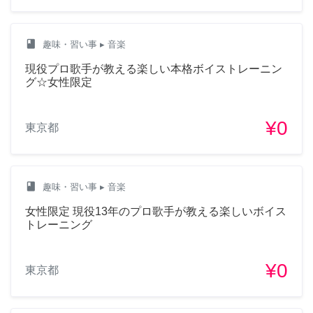
class
趣味・習い事
▸ 音楽
現役プロ歌手が教える楽しい本格ボイストレーニン
グ☆女性限定
¥0
東京都
class
趣味・習い事
▸ 音楽
女性限定 現役13年のプロ歌手が教える楽しいボイス
トレーニング
¥0
東京都