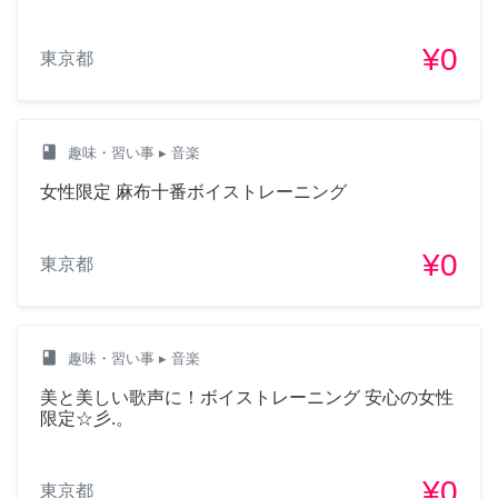
¥0
東京都
class
趣味・習い事
▸ 音楽
女性限定 麻布十番ボイストレーニング
¥0
東京都
class
趣味・習い事
▸ 音楽
美と美しい歌声に！ボイストレーニング 安心の女性
限定☆彡.。
¥0
東京都