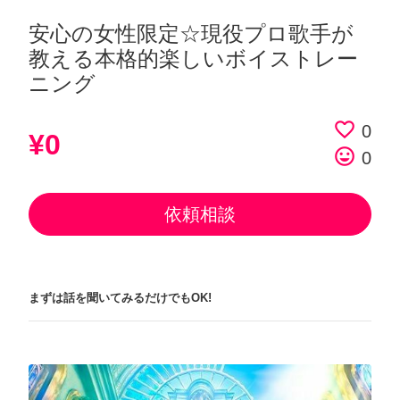
安心の女性限定☆現役プロ歌手が
教える本格的楽しいボイストレー
ニング
favorite_border
0
¥0
tag_faces
0
依頼相談
まずは話を聞いてみるだけでもOK!