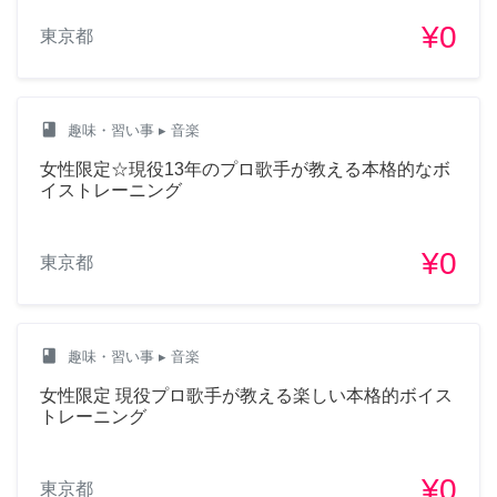
¥0
東京都
class
趣味・習い事
▸ 音楽
女性限定☆現役13年のプロ歌手が教える本格的なボ
イストレーニング
¥0
東京都
class
趣味・習い事
▸ 音楽
女性限定 現役プロ歌手が教える楽しい本格的ボイス
トレーニング
¥0
東京都