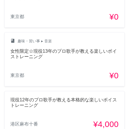
¥0
東京都
class
趣味・習い事
▸ 音楽
女性限定☆現役13年のプロ歌手が教える楽しいボイ
ストレーニング
¥0
東京都
現役12年のプロ歌手が教える本格的な楽しいボイス
トレーニング
¥4,000
港区麻布十番