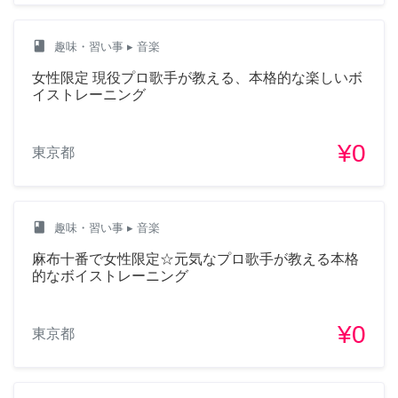
class
趣味・習い事
▸ 音楽
女性限定 現役プロ歌手が教える、本格的な楽しいボ
イストレーニング
¥0
東京都
class
趣味・習い事
▸ 音楽
麻布十番で女性限定☆元気なプロ歌手が教える本格
的なボイストレーニング
¥0
東京都