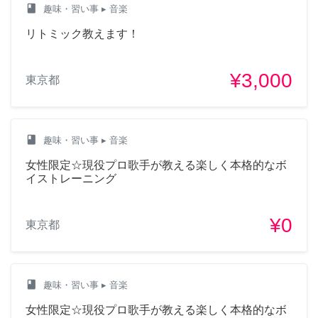
class
趣味・習い事
▸ 音楽
リトミック教えます！
¥3,000
東京都
class
趣味・習い事
▸ 音楽
女性限定☆現役プロ歌手が教える楽しく本格的なボ
イストレーニング
¥0
東京都
class
趣味・習い事
▸ 音楽
女性限定☆現役プロ歌手が教える楽しく本格的なボ