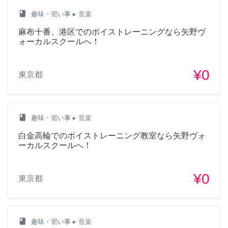
class
趣味・習い事
▸ 音楽
麻布十番、港区でのボイストレーニングなら矢野ヴ
ォーカルスクールへ！
¥0
東京都
class
趣味・習い事
▸ 音楽
白金高輪でのボイストレーニング教室なら矢野ヴォ
ーカルスクールへ！
¥0
東京都
class
趣味・習い事
▸ 音楽