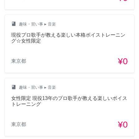
class
趣味・習い事
▸ 音楽
現役プロ歌手が教える楽しい本格ボイストレーニン
グ☆女性限定
¥0
東京都
class
趣味・習い事
▸ 音楽
女性限定 現役13年のプロ歌手が教える楽しいボイス
トレーニング
¥0
東京都