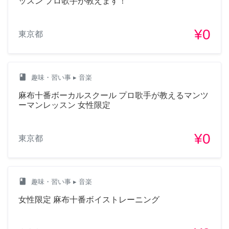
ッスン プロ歌手が教えます！
¥0
東京都
class
趣味・習い事
▸ 音楽
麻布十番ボーカルスクール プロ歌手が教えるマンツ
ーマンレッスン 女性限定
¥0
東京都
class
趣味・習い事
▸ 音楽
女性限定 麻布十番ボイストレーニング