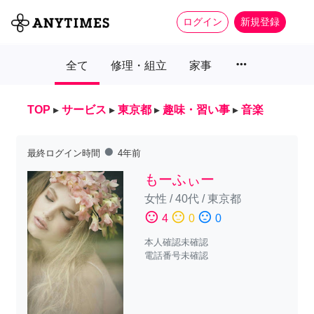
ログイン
新規登録
more_horiz
全て
修理・組立
家事
TOP
▸
サービス
▸
東京都
▸
趣味・習い事
▸
音楽
fiber_manual_record
最終ログイン時間
4年前
もーふぃー
女性
/
40代
/
東京都
sentiment_satisfied
sentiment_neutral
sentiment_dissatisfied
4
0
0
本人確認未確認
電話番号未確認