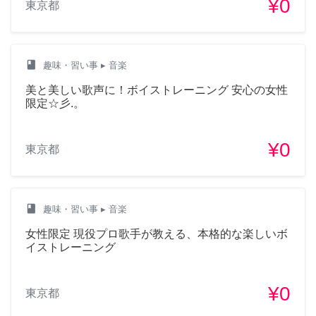
¥0
東京都
class
趣味・習い事
▸ 音楽
美と美しい歌声に！ボイストレーニング 安心の女性
限定☆彡.。
¥0
東京都
class
趣味・習い事
▸ 音楽
女性限定 現役プロ歌手が教える、本格的な楽しいボ
イストレーニング
¥0
東京都