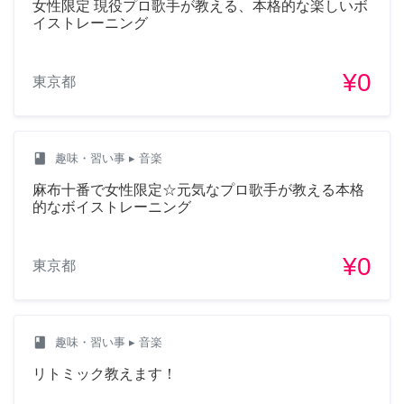
女性限定 現役プロ歌手が教える、本格的な楽しいボ
イストレーニング
¥0
東京都
class
趣味・習い事
▸ 音楽
麻布十番で女性限定☆元気なプロ歌手が教える本格
的なボイストレーニング
¥0
東京都
class
趣味・習い事
▸ 音楽
リトミック教えます！