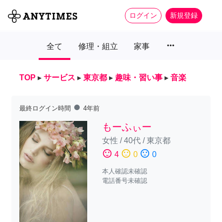
ログイン
新規登録
more_horiz
全て
修理・組立
家事
TOP
▸
サービス
▸
東京都
▸
趣味・習い事
▸
音楽
fiber_manual_record
最終ログイン時間
4年前
もーふぃー
女性
/
40代
/
東京都
sentiment_satisfied
sentiment_neutral
sentiment_dissatisfied
4
0
0
本人確認未確認
電話番号未確認