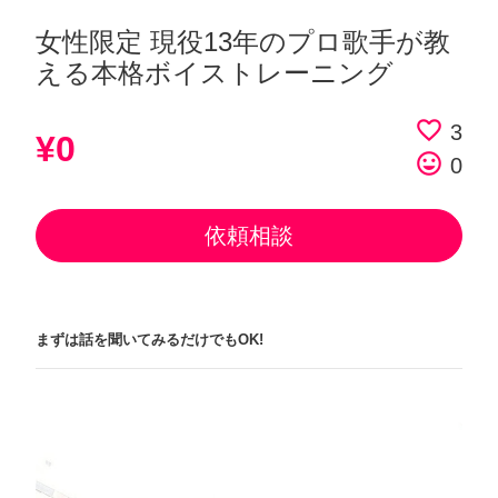
女性限定 現役13年のプロ歌手が教
える本格ボイストレーニング
favorite_border
3
¥0
tag_faces
0
依頼相談
まずは話を聞いてみるだけでもOK!