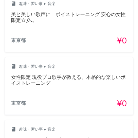
class
趣味・習い事
▸ 音楽
美と美しい歌声に！ボイストレーニング 安心の女性
限定☆彡.。
¥0
東京都
class
趣味・習い事
▸ 音楽
女性限定 現役プロ歌手が教える、本格的な楽しいボ
イストレーニング
¥0
東京都
class
趣味・習い事
▸ 音楽