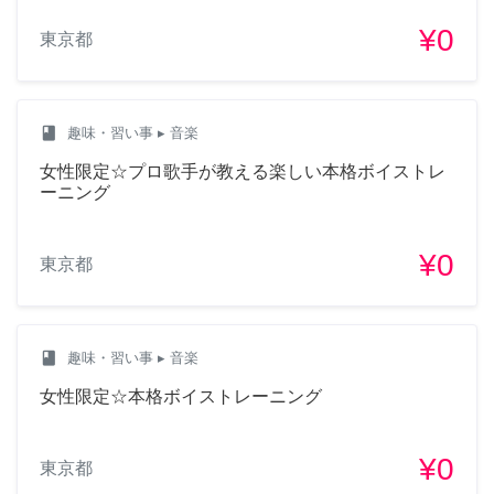
¥0
東京都
class
趣味・習い事
▸ 音楽
女性限定☆プロ歌手が教える楽しい本格ボイストレ
ーニング
¥0
東京都
class
趣味・習い事
▸ 音楽
女性限定☆本格ボイストレーニング
¥0
東京都