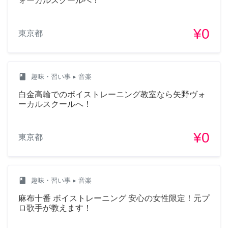
ォーカルスクールへ！
¥0
東京都
class
趣味・習い事
▸ 音楽
白金高輪でのボイストレーニング教室なら矢野ヴォ
ーカルスクールへ！
¥0
東京都
class
趣味・習い事
▸ 音楽
麻布十番 ボイストレーニング 安心の女性限定！元プ
ロ歌手が教えます！