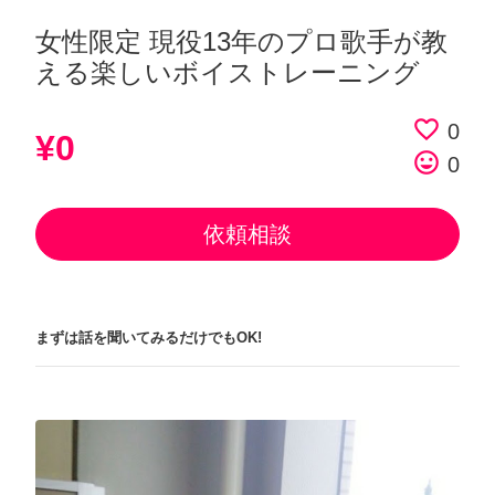
女性限定 現役13年のプロ歌手が教
える楽しいボイストレーニング
favorite_border
0
¥0
tag_faces
0
依頼相談
まずは話を聞いてみるだけでもOK!