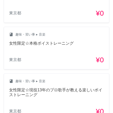
¥0
東京都
class
趣味・習い事
▸ 音楽
女性限定☆本格ボイストレーニング
¥0
東京都
class
趣味・習い事
▸ 音楽
女性限定☆現役13年のプロ歌手が教える楽しいボイ
ストレーニング
¥0
東京都