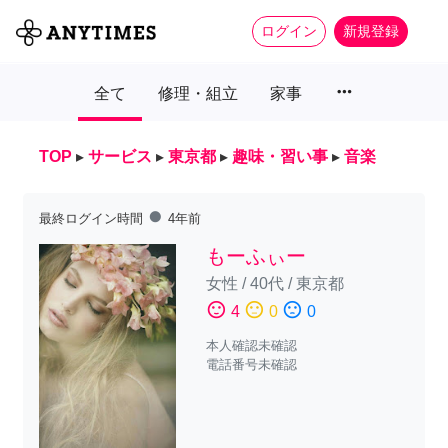
ログイン
新規登録
more_horiz
全て
修理・組立
家事
TOP
▸
サービス
▸
東京都
▸
趣味・習い事
▸
音楽
fiber_manual_record
最終ログイン時間
4年前
もーふぃー
女性
/
40代
/
東京都
sentiment_satisfied
sentiment_neutral
sentiment_dissatisfied
4
0
0
本人確認未確認
電話番号未確認