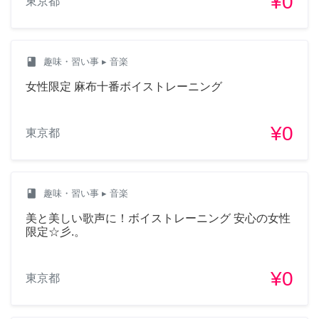
¥0
東京都
class
趣味・習い事
▸ 音楽
女性限定 麻布十番ボイストレーニング
¥0
東京都
class
趣味・習い事
▸ 音楽
美と美しい歌声に！ボイストレーニング 安心の女性
限定☆彡.。
¥0
東京都