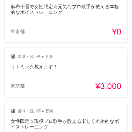
麻布十番で女性限定☆元気なプロ歌手が教える本格
的なボイストレーニング
¥0
東京都
class
趣味・習い事
▸ 音楽
リトミック教えます！
¥3,000
東京都
class
趣味・習い事
▸ 音楽
女性限定☆現役プロ歌手が教える楽しく本格的なボ
イストレーニング