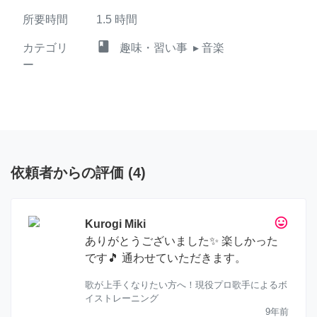
所要時間
1.5
時間
class
カテゴリ
趣味・習い事
▸ 音楽
ー
依頼者からの評価
(
4
)
tag_faces
Kurogi Miki
ありがとうございました✨ 楽しかった
です🎵 通わせていただきます。
歌が上手くなりたい方へ！現役プロ歌手によるボ
イストレーニング
9年前