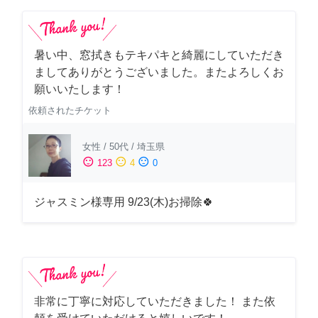
暑い中、窓拭きもテキパキと綺麗にしていただき
ましてありがとうございました。またよろしくお
願いいたします！
依頼されたチケット
女性
/
50代
/
埼玉県
sentiment_satisfied
sentiment_neutral
sentiment_dissatisfied
123
4
0
ジャスミン様専用 9/23(木)お掃除🍀
非常に丁寧に対応していただきました！ また依