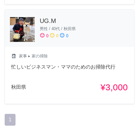
UG.M
男性
/
40代
/
秋田県
sentiment_satisfied
sentiment_neutral
sentiment_dissatisfied
0
0
0
local_laundry_service
家事
▸ 家の掃除
忙しいビジネスマン・ママのためのお掃除代行
¥3,000
秋田県
1