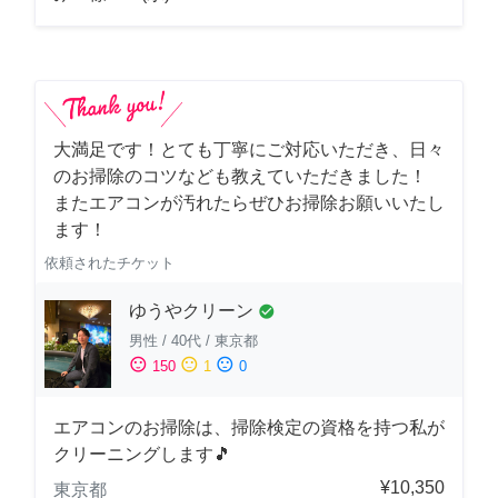
大満足です！とても丁寧にご対応いただき、日々
のお掃除のコツなども教えていただきました！
またエアコンが汚れたらぜひお掃除お願いいたし
ます！
依頼されたチケット
ゆうやクリーン
check_circle
男性
/
40代
/
東京都
sentiment_satisfied
sentiment_neutral
sentiment_dissatisfied
150
1
0
エアコンのお掃除は、掃除検定の資格を持つ私が
クリーニングします🎵
¥10,350
東京都