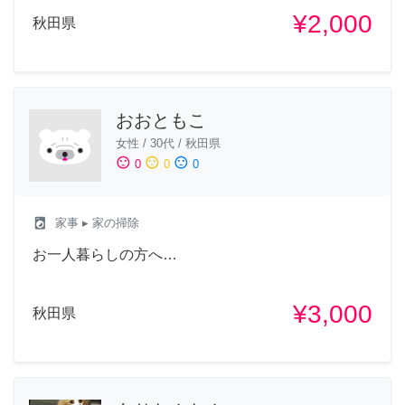
¥2,000
秋田県
おおともこ
女性
/
30代
/
秋田県
sentiment_satisfied
sentiment_neutral
sentiment_dissatisfied
0
0
0
local_laundry_service
家事
▸ 家の掃除
お一人暮らしの方へ…
¥3,000
秋田県