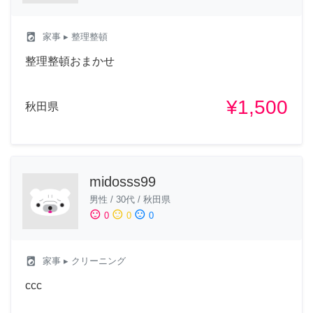
local_laundry_service
家事
▸ 整理整頓
整理整頓おまかせ
¥1,500
秋田県
midosss99
男性
/
30代
/
秋田県
sentiment_satisfied
sentiment_neutral
sentiment_dissatisfied
0
0
0
local_laundry_service
家事
▸ クリーニング
ccc