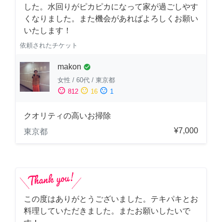
した。水回りがピカピカになって家が過ごしやす
くなりました。また機会があればよろしくお願い
いたします！
依頼されたチケット
makon
check_circle
女性
/
60代
/
東京都
sentiment_satisfied
sentiment_neutral
sentiment_dissatisfied
812
16
1
クオリティの高いお掃除
¥7,000
東京都
この度はありがとうございました。テキパキとお
料理していただきました。またお願いしたいで