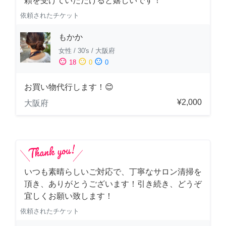
頼を受けていただけると嬉しいです！
依頼されたチケット
もかか
女性
/
30's
/
大阪府
sentiment_satisfied
sentiment_neutral
sentiment_dissatisfied
18
0
0
お買い物代行します！😊
¥2,000
大阪府
いつも素晴らしいご対応で、丁寧なサロン清掃を
頂き、ありがとうございます！引き続き、どうぞ
宜しくお願い致します！
依頼されたチケット