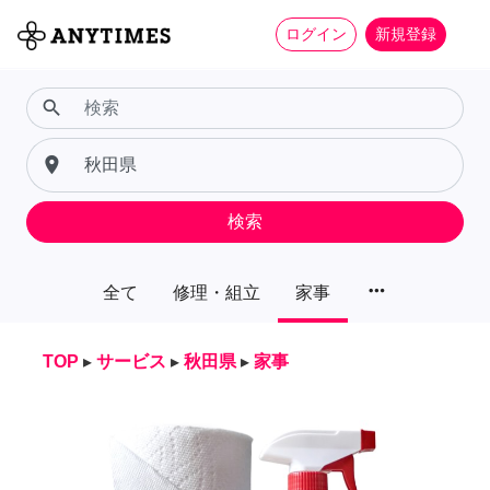
ログイン
新規登録
search
place
検索
more_horiz
全て
修理・組立
家事
TOP
▸
サービス
▸
秋田県
▸
家事