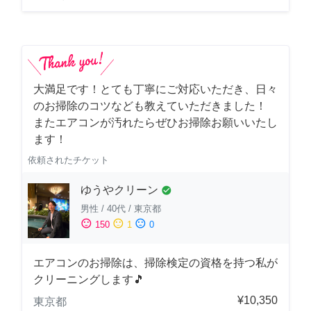
大満足です！とても丁寧にご対応いただき、日々
のお掃除のコツなども教えていただきました！
またエアコンが汚れたらぜひお掃除お願いいたし
ます！
依頼されたチケット
ゆうやクリーン
check_circle
男性
/
40代
/
東京都
sentiment_satisfied
sentiment_neutral
sentiment_dissatisfied
150
1
0
エアコンのお掃除は、掃除検定の資格を持つ私が
クリーニングします🎵
¥10,350
東京都