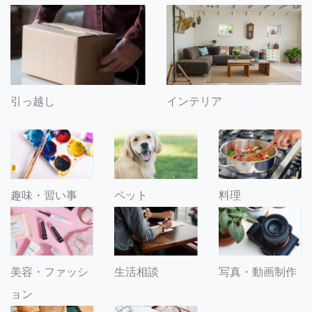
引っ越し
インテリア
趣味・習い事
ペット
料理
美容・ファッシ
生活相談
写真・動画制作
ョン