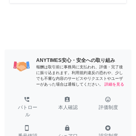
ANYTIMES安心・安全への取り組み
報酬は取引前に事務局に支払われ、評価・完了後
に振り込まれます。利用規約違反の恐れや、少し
でも不審な内容のサービスやリクエストやユーザ
ーがあった場合は通報してください。
詳細を見る
perm_phone_msg
assignment_ind
tag_faces
パトロー
本人確認
評価制度
ル
smartphone
lock
stars
番号確認
シェアワ
認定制度