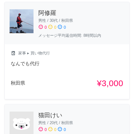
阿修羅
男性
/
30代
/
秋田県
sentiment_satisfied
sentiment_neutral
sentiment_dissatisfied
0
0
0
メッセージ平均返信時間: 8時間以内
local_laundry_service
家事
▸ 買い物代行
なんでも代行
¥3,000
秋田県
猫田けい
男性
/
20代
/
秋田県
sentiment_satisfied
sentiment_neutral
sentiment_dissatisfied
0
0
0