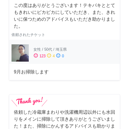
この度はありがとうございます！テキパキととて
もきれいにピカピカにしていただき、また、きれ
いに保つためのアドバイスもいただき助かりまし
た。
依頼されたチケット
女性
/
50代
/
埼玉県
sentiment_satisfied
sentiment_neutral
sentiment_dissatisfied
123
4
0
9月お掃除します
依頼した冷蔵庫まわりや洗濯機周辺以外にも水回
りをメインに掃除して頂きありがとうございまし
た！また、掃除にかんするアドバイスも助かりま