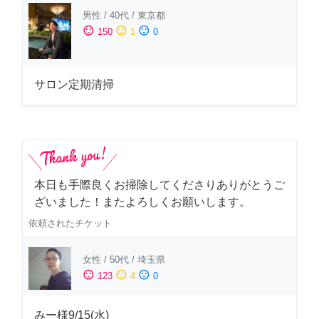
男性
/
40代
/
東京都
sentiment_satisfied
sentiment_neutral
sentiment_dissatisfied
150
1
0
サロン定期清掃
本日も手際良くお掃除してくださりありがとうご
ざいました！またよろしくお願いします。
依頼されたチケット
女性
/
50代
/
埼玉県
sentiment_satisfied
sentiment_neutral
sentiment_dissatisfied
123
4
0
みー様9/15(水)