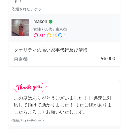
す！
依頼されたチケット
makon
check_circle
女性
/
60代
/
東京都
sentiment_satisfied
sentiment_neutral
sentiment_dissatisfied
812
16
1
クオリティの高い家事代行及び清掃
¥6,000
東京都
この度はありがとうございました！！ 迅速に対
応して頂けて助かりました！ またご縁がありま
したらよろしくお願いいたします。
依頼されたチケット