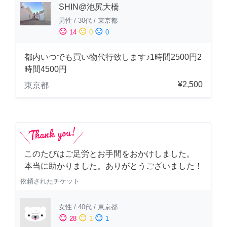
SHIN@池尻大橋
男性
/
30代
/
東京都
sentiment_satisfied
sentiment_neutral
sentiment_dissatisfied
14
0
0
都内いつでも買い物代行致します♪1時間2500円2
時間4500円
¥2,500
東京都
このたびはご足労とお手間をおかけしました。
本当に助かりました。ありがとうございました！
依頼されたチケット
女性
/
40代
/
東京都
sentiment_satisfied
sentiment_neutral
sentiment_dissatisfied
28
1
1