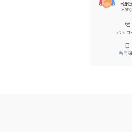
報酬
不審
perm_phone_msg
パトロ
smartphone
番号