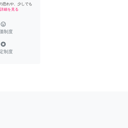
の恐れや、少しでも
詳細を見る
tag_faces
価制度
stars
定制度