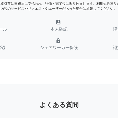
は取引前に事務局に支払われ、評価・完了後に振り込まれます。利用規約違反
な内容のサービスやリクエストやユーザーがあった場合は通報してください。
assignment_ind
ール
本人確認
評
lock
確認
シェアワーカー保険
認
よくある質問