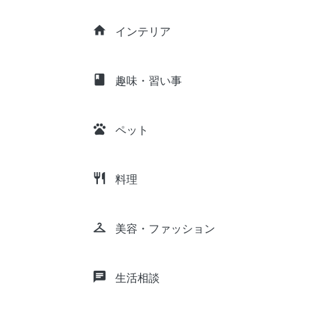
home
インテリア
class
趣味・習い事
pets
ペット
restaurant
料理
checkroom
美容・ファッション
chat
生活相談