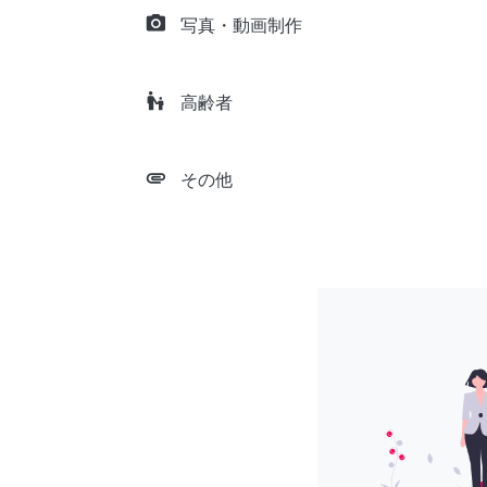
camera_alt
写真・動画制作
escalator_warning
高齢者
attachment
その他