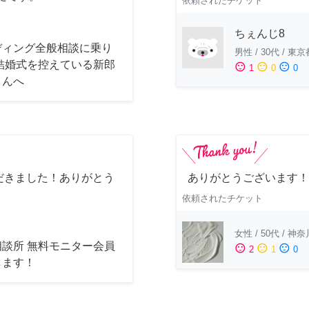
依頼されたチケット
ちぇんじ8
ディング全般相談に乗り
男性
/
30代
/
東京
 結婚式を控えている新郎
sentiment_satisfied
sentiment_neutral
sentiment_dissatisfied
1
0
0
さんへ
だきました！ありがとう
ありがとうございます！
依頼されたチケット
女性
/
50代
/
神奈
相談所 無料モニター会員
sentiment_satisfied
sentiment_neutral
sentiment_dissatisfied
2
1
0
します！