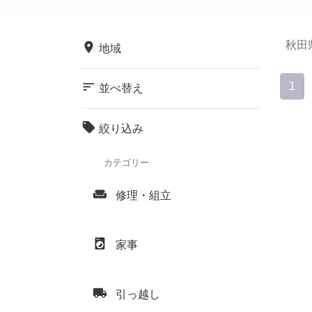
秋田
place
地域
sort
1
並べ替え
local_offer
絞り込み
カテゴリー
weekend
修理・組立
local_laundry_service
家事
local_shipping
引っ越し