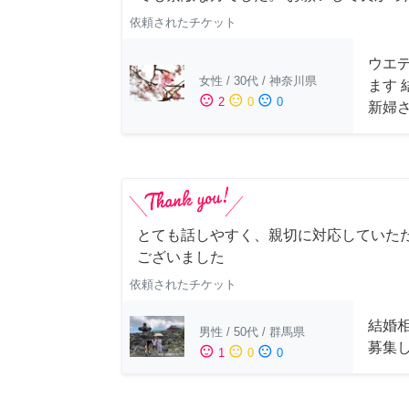
依頼されたチケット
ウエ
女性
/
30代
/
神奈川県
ます
sentiment_satisfied
sentiment_neutral
sentiment_dissatisfied
2
0
0
新婦
とても話しやすく、親切に対応していた
ございました
依頼されたチケット
結婚
男性
/
50代
/
群馬県
募集
sentiment_satisfied
sentiment_neutral
sentiment_dissatisfied
1
0
0