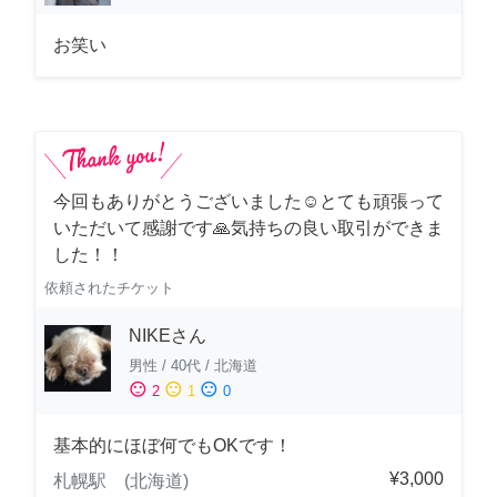
お笑い
今回もありがとうございました☺️とても頑張って
いただいて感謝です🙏気持ちの良い取引ができま
した！！
依頼されたチケット
NIKEさん
男性
/
40代
/
北海道
sentiment_satisfied
sentiment_neutral
sentiment_dissatisfied
2
1
0
基本的にほぼ何でもOKです！
¥3,000
札幌駅 (北海道)