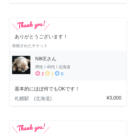
ありがとうございます！
依頼されたチケット
NIKEさん
男性
/
40代
/
北海道
sentiment_satisfied
sentiment_neutral
sentiment_dissatisfied
2
1
0
基本的にほぼ何でもOKです！
¥3,000
札幌駅 (北海道)