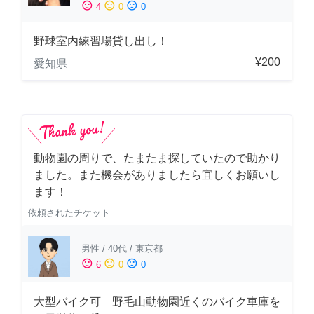
sentiment_satisfied
sentiment_neutral
sentiment_dissatisfied
4
0
0
野球室内練習場貸し出し！
¥200
愛知県
動物園の周りで、たまたま探していたので助かり
ました。また機会がありましたら宜しくお願いし
ます！
依頼されたチケット
男性
/
40代
/
東京都
sentiment_satisfied
sentiment_neutral
sentiment_dissatisfied
6
0
0
大型バイク可 野毛山動物園近くのバイク車庫を