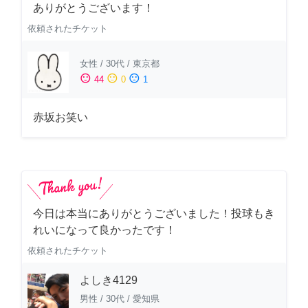
ありがとうございます！
依頼されたチケット
女性
/
30代
/
東京都
sentiment_satisfied
sentiment_neutral
sentiment_dissatisfied
44
0
1
赤坂お笑い
今日は本当にありがとうございました！投球もき
れいになって良かったです！
依頼されたチケット
よしき4129
男性
/
30代
/
愛知県