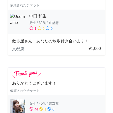
依頼されたチケット
中田 和生
男性
/
30代
/
京都府
sentiment_satisfied
sentiment_neutral
sentiment_dissatisfied
1
0
0
散歩屋さん あなたの散歩付き合います！
¥1,000
京都府
ありがとうございます！
依頼されたチケット
女性
/
40代
/
東京都
sentiment_satisfied
sentiment_neutral
sentiment_dissatisfied
44
1
0