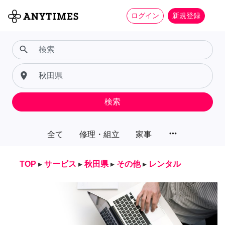
ログイン
新規登録
search
place
検索
more_horiz
全て
修理・組立
家事
TOP
▸
サービス
▸
秋田県
▸
その他
▸
レンタル