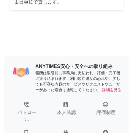
１日単位で貸します。
ANYTIMES安心・安全への取り組み
報酬は取引前に事務局に支払われ、評価・完了後
に振り込まれます。利用規約違反の恐れや、少し
でも不審な内容のサービスやリクエストやユーザ
ーがあった場合は通報してください。
詳細を見る
perm_phone_msg
assignment_ind
tag_faces
パトロー
本人確認
評価制度
ル
smartphone
lock
stars