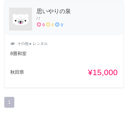
思いやりの泉
/
/
sentiment_satisfied
sentiment_neutral
sentiment_dissatisfied
0
0
0
attachment
その他
▸ レンタル
8畳和室
¥15,000
秋田県
1