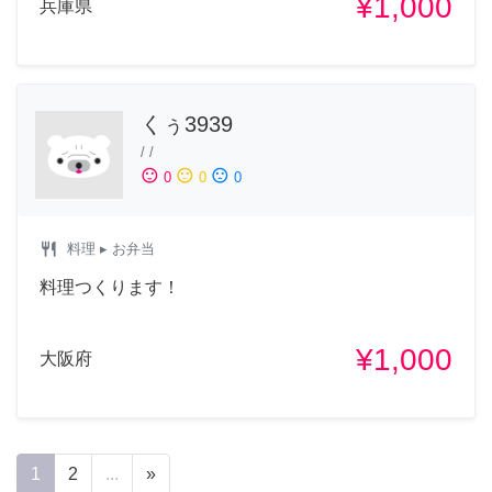
¥1,000
兵庫県
くぅ3939
/
/
sentiment_satisfied
sentiment_neutral
sentiment_dissatisfied
0
0
0
restaurant
料理
▸ お弁当
料理つくります！
¥1,000
大阪府
1
2
...
»