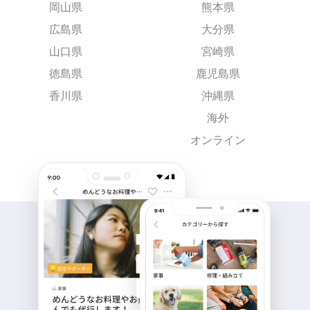
岡山県
熊本県
広島県
大分県
山口県
宮崎県
徳島県
鹿児島県
香川県
沖縄県
海外
オンライン