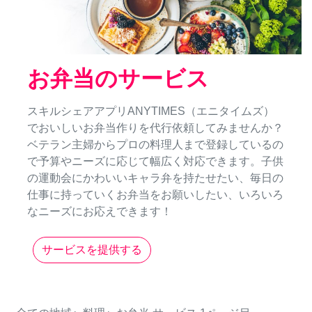
お弁当のサービス
スキルシェアアプリANYTIMES（エニタイムズ）
でおいしいお弁当作りを代行依頼してみませんか？
ベテラン主婦からプロの料理人まで登録しているの
で予算やニーズに応じて幅広く対応できます。子供
の運動会にかわいいキャラ弁を持たせたい、毎日の
仕事に持っていくお弁当をお願いしたい、いろいろ
なニーズにお応えできます！
サービスを提供する