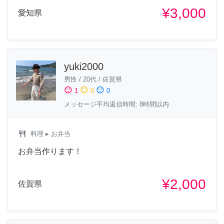
¥3,000
愛知県
yuki2000
男性
/
20代
/
佐賀県
sentiment_satisfied
sentiment_neutral
sentiment_dissatisfied
1
0
0
メッセージ平均返信時間: 8時間以内
restaurant
料理
▸ お弁当
お弁当作ります！
¥2,000
佐賀県