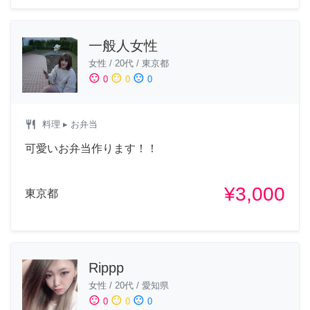
一般人女性
女性
/
20代
/
東京都
sentiment_satisfied
sentiment_neutral
sentiment_dissatisfied
0
0
0
restaurant
料理
▸ お弁当
可愛いお弁当作ります！！
¥3,000
東京都
Rippp
女性
/
20代
/
愛知県
sentiment_satisfied
sentiment_neutral
sentiment_dissatisfied
0
0
0