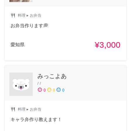
restaurant
料理
▸ お弁当
お弁当作ります💭
¥3,000
愛知県
みっこよあ
/
/
sentiment_satisfied
sentiment_neutral
sentiment_dissatisfied
0
0
0
restaurant
料理
▸ お弁当
キャラ弁作り教えます！