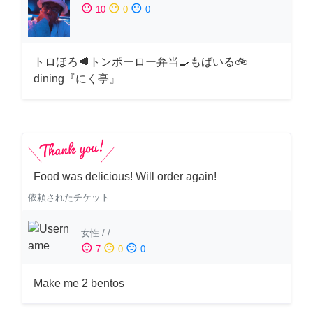
sentiment_satisfied
sentiment_neutral
sentiment_dissatisfied
10
0
0
トロほろ🥩トンポーロー弁当🍳もばいる🚲
dining『にく亭』
Food was delicious! Will order again!
依頼されたチケット
女性
/
/
sentiment_satisfied
sentiment_neutral
sentiment_dissatisfied
7
0
0
Make me 2 bentos