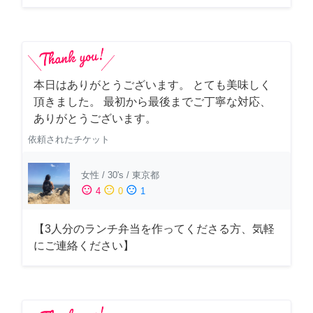
本日はありがとうございます。 とても美味しく
頂きました。 最初から最後までご丁寧な対応、
ありがとうございます。
依頼されたチケット
女性
/
30's
/
東京都
sentiment_satisfied
sentiment_neutral
sentiment_dissatisfied
4
0
1
【3人分のランチ弁当を作ってくださる方、気軽
にご連絡ください】