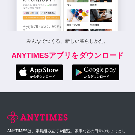
みんなでつくる、新しい暮らしかた。
ANYTIMESアプリをダウンロード
ANYTIMESは、家具組み立てや配送、家事などの日常のちょっとし