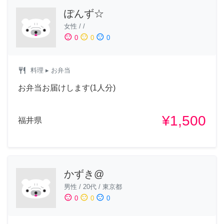
ぽんず☆
女性
/
/
sentiment_satisfied
sentiment_neutral
sentiment_dissatisfied
0
0
0
restaurant
料理
▸ お弁当
お弁当お届けします(1人分)
¥1,500
福井県
かずき@
男性
/
20代
/
東京都
sentiment_satisfied
sentiment_neutral
sentiment_dissatisfied
0
0
0