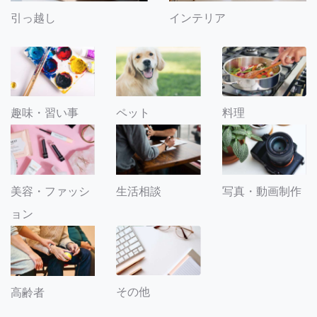
引っ越し
インテリア
趣味・習い事
ペット
料理
美容・ファッシ
生活相談
写真・動画制作
ョン
その他
高齢者