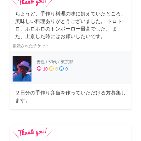
ちょうど、手作り料理の味に飢えていたところ、
美味しい料理ありがとうございました。 トロト
ロ、ホロホロのトンポーロー最高でした。 ま
た、上京した時にはお願いしたいです。
依頼されたチケット
男性
/
50代
/
東京都
sentiment_satisfied
sentiment_neutral
sentiment_dissatisfied
10
0
0
２日分の手作り弁当を作っていただける方募集し
ます。