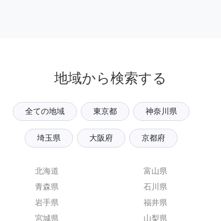
地域から検索する
全ての地域
東京都
神奈川県
埼玉県
大阪府
京都府
北海道
富山県
青森県
石川県
岩手県
福井県
宮城県
山梨県