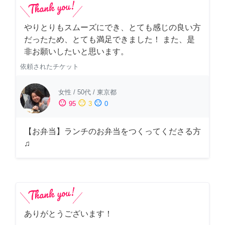
やりとりもスムーズにでき、とても感じの良い方
だったため、とても満足できました！ また、是
非お願いしたいと思います。
依頼されたチケット
女性
/
50代
/
東京都
sentiment_satisfied
sentiment_neutral
sentiment_dissatisfied
95
3
0
【お弁当】ランチのお弁当をつくってくださる方
♫
ありがとうございます！