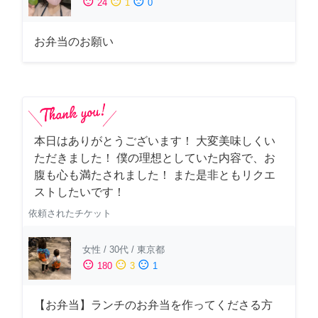
sentiment_satisfied
sentiment_neutral
sentiment_dissatisfied
24
1
0
お弁当のお願い
本日はありがとうございます！ 大変美味しくい
ただきました！ 僕の理想としていた内容で、お
腹も心も満たされました！ また是非ともリクエ
ストしたいです！
依頼されたチケット
女性
/
30代
/
東京都
sentiment_satisfied
sentiment_neutral
sentiment_dissatisfied
180
3
1
【お弁当】ランチのお弁当を作ってくださる方