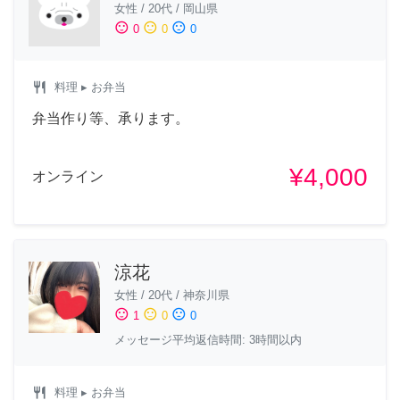
女性
/
20代
/
岡山県
sentiment_satisfied
sentiment_neutral
sentiment_dissatisfied
0
0
0
restaurant
料理
▸ お弁当
弁当作り等、承ります。
¥4,000
オンライン
涼花
女性
/
20代
/
神奈川県
sentiment_satisfied
sentiment_neutral
sentiment_dissatisfied
1
0
0
メッセージ平均返信時間: 3時間以内
restaurant
料理
▸ お弁当