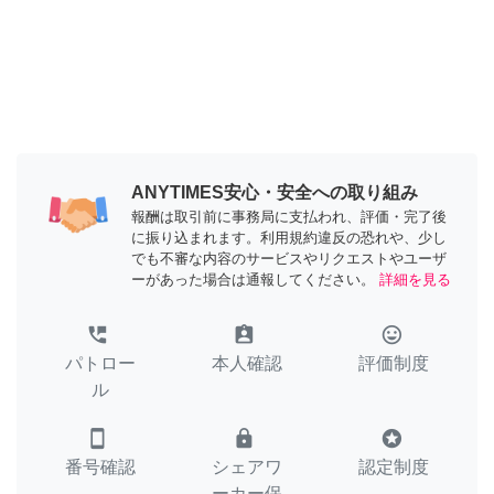
ANYTIMES安心・安全への取り組み
報酬は取引前に事務局に支払われ、評価・完了後
に振り込まれます。利用規約違反の恐れや、少し
でも不審な内容のサービスやリクエストやユーザ
ーがあった場合は通報してください。
詳細を見る
perm_phone_msg
assignment_ind
tag_faces
パトロー
本人確認
評価制度
ル
smartphone
lock
stars
番号確認
シェアワ
認定制度
ーカー保