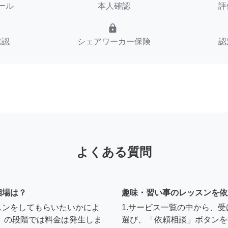
ール
本人確認
評
lock
確認
シェアワーカー保険
認
よくある質問
相場は？
趣味・習い事のレッスンを依
スンをしてもらいたいかによ
1.サービス一覧の中から、
」の段階では料金は発生しま
選び、「依頼相談」ボタンを