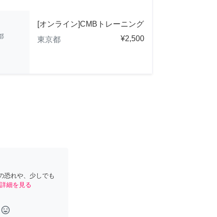
[オンライン]CMBトレーニング
都
¥2,500
東京都
の恐れや、少しでも
詳細を見る
tag_faces