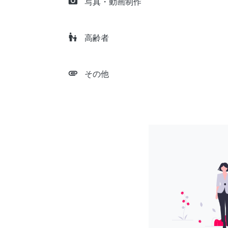
camera_alt
写真・動画制作
escalator_warning
高齢者
attachment
その他