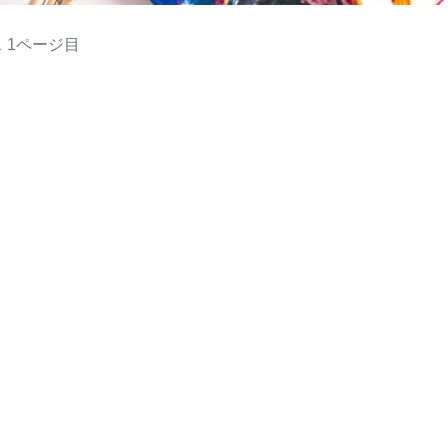
ス
1ページ目