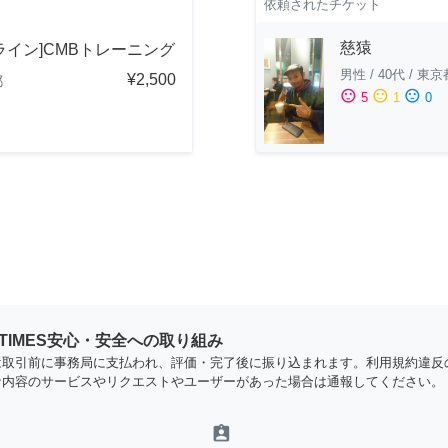
依頼されたチケット
慈猿
ライン]CMBトレーニング
男性
/
40代
/
東京
¥2,500
都
sentiment_satisfied
sentiment_neutral
sentiment_dissatisfied
5
1
0
YTIMES安心・安全への取り組み
は取引前に事務局に支払われ、評価・完了後に振り込まれます。利用規約違反
な内容のサービスやリクエストやユーザーがあった場合は通報してください。
assignment_ind