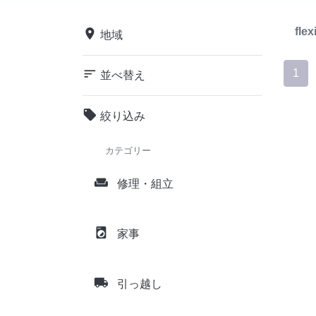
flex
place
地域
sort
1
並べ替え
local_offer
絞り込み
カテゴリー
weekend
修理・組立
local_laundry_service
家事
local_shipping
引っ越し