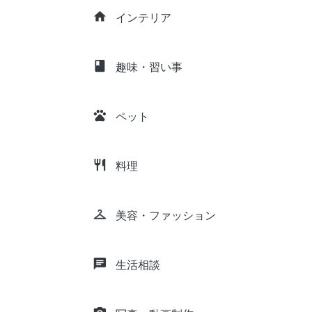
home
インテリア
class
趣味・習い事
pets
ペット
restaurant
料理
checkroom
美容・ファッション
chat
生活相談