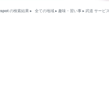
ispot
の検索結果
▸
全ての地域
▸ 趣味・習い事
▸ 武道
サービ