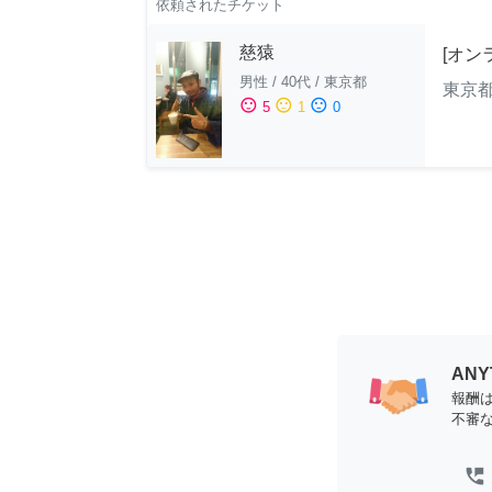
依頼されたチケット
慈猿
[オン
男性
/
40代
/
東京都
東京
sentiment_satisfied
sentiment_neutral
sentiment_dissatisfied
5
1
0
AN
報酬
不審
perm_phone_msg