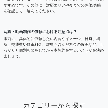
すすめです。その他に、対応エリアや今までの評価/実績
を確認して、選んでください。
写真・動画制作の依頼における注意点は？
事前に、具体的に依頼したい内容やイメージ、日時、場
所、交通費や駐車料金、雑費も含んだ料金の確認など、し
っかりと個別相談をしてから本契約をするかどうかを決め
ましょう。
カテゴリーから探す