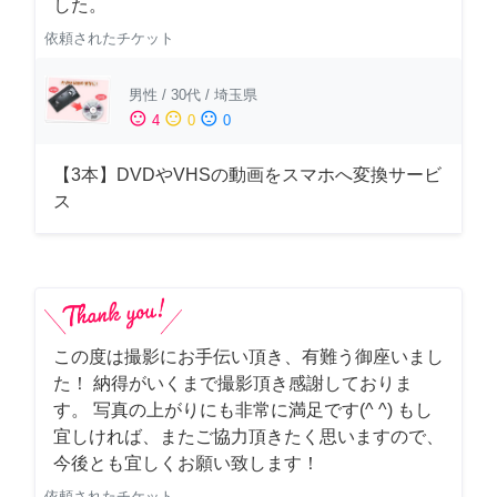
した。
依頼されたチケット
男性
/
30代
/
埼玉県
sentiment_satisfied
sentiment_neutral
sentiment_dissatisfied
4
0
0
【3本】DVDやVHSの動画をスマホへ変換サービ
ス
この度は撮影にお手伝い頂き、有難う御座いまし
た！ 納得がいくまで撮影頂き感謝しておりま
す。 写真の上がりにも非常に満足です(^ ^) もし
宜しければ、またご協力頂きたく思いますので、
今後とも宜しくお願い致します！
依頼されたチケット