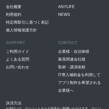
会社概要
ANYLIFE
利用規約
NEWS
特定商取引に基づく表記
個人情報保護方針
SUPPORT
CONTACT
ご利用ガイド
企業様・自治体様
よくある質問
家具関連会社様
お問い合わせ
取材・講演依頼
IT導入補助金を利用して
アプリ制作を希望される
企業様へ
決済方法
お支払いは、クレジットカード決済がご利用いただけます。クレジ