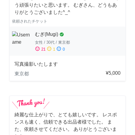
う頑張りたいと思います。 むぎさん、どうもあ
りがとうございました^_^
依頼されたチケット
むぎ(Mugi)
check_circle
女性
/
30代
/
東京都
sentiment_satisfied
sentiment_neutral
sentiment_dissatisfied
21
1
0
写真撮影いたします
¥5,000
東京都
綺麗な仕上がりで、とても嬉しいです。 レスポ
ンスも速く、信頼できる出品者様でした。 ま
た、依頼させてください。 ありがとうございま