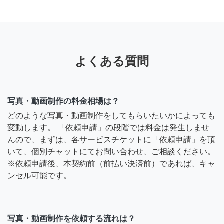
よくある質問
写真・動画制作の料金相場は？
どのような写真・動画制作をしてもらいたいかによっても
変動します。 「依頼申請」の段階では料金は発生しませ
んので、まずは、各サービスチケットに「依頼申請」を頂
いて、個別チャットにてお問い合わせ、ご相談ください。
※依頼申請後、本契約前（前払い決済前）であれば、キャ
ンセル可能です。
写真・動画制作を依頼する流れは？