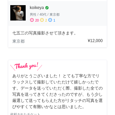
koikeya
check_circle
男性
/
40代
/
東京都
sentiment_satisfied
sentiment_neutral
sentiment_dissatisfied
20
2
1
七五三の写真撮影させて頂きます。
¥12,000
東京都
ありがとうございました！ とても丁寧な方でリ
ラックスして撮影していただけて嬉しかったで
す。データを送っていただく際、撮影した全ての
写真を送ってきてくださったのですが、もう少し
厳選して送ってもらえた方がリタッチの写真を選
びやすくて有難いかなとは思いました。
依頼されたチケット