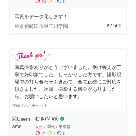
sentiment_satisfied
sentiment_neutral
sentiment_dissatisfied
14
0
0
写真をデータ化します！
¥2,500
東京都町田市東玉川学園
写真撮影ありがとうございました。受け答えが丁
寧で好印象でした。しっかりした方です。撮影現
場での打ち合わせも含めて、全て正確にご対応を
頂きました。次回、撮影する機会がありました
ら、お願いしたいと思います。
依頼されたチケット
むぎ(Mugi)
check_circle
女性
/
30代
/
東京都
sentiment_satisfied
sentiment_neutral
sentiment_dissatisfied
21
1
0