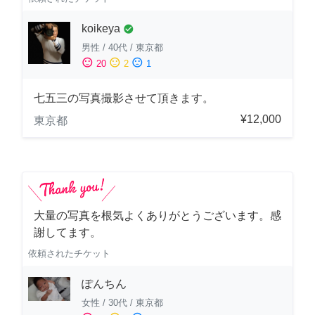
koikeya
check_circle
男性
/
40代
/
東京都
sentiment_satisfied
sentiment_neutral
sentiment_dissatisfied
20
2
1
七五三の写真撮影させて頂きます。
¥12,000
東京都
大量の写真を根気よくありがとうございます。感
謝してます。
依頼されたチケット
ぽんちん
女性
/
30代
/
東京都