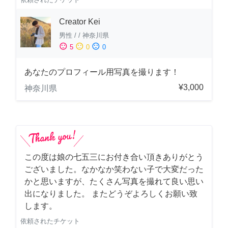
Creator Kei
男性
/
/
神奈川県
sentiment_satisfied
sentiment_neutral
sentiment_dissatisfied
5
0
0
あなたのプロフィール用写真を撮ります！
¥3,000
神奈川県
この度は娘の七五三にお付き合い頂きありがとう
ございました。なかなか笑わない子で大変だった
かと思いますが、たくさん写真を撮れて良い思い
出になりました。 またどうぞよろしくお願い致
します。
依頼されたチケット