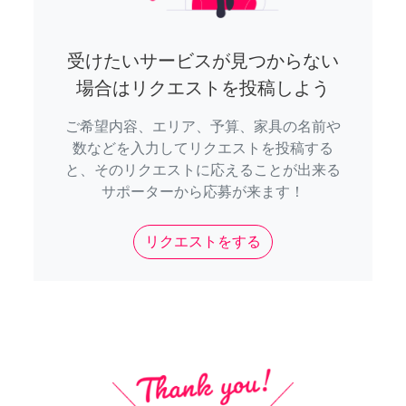
受けたいサービスが見つからない
場合はリクエストを投稿しよう
ご希望内容、エリア、予算、家具の名前や
数などを入力してリクエストを投稿する
と、そのリクエストに応えることが出来る
サポーターから応募が来ます！
リクエストをする