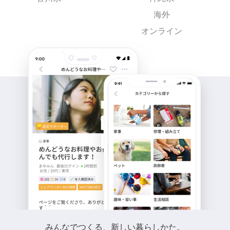
海外
オンライン
みんなでつくる、新しい暮らしかた。