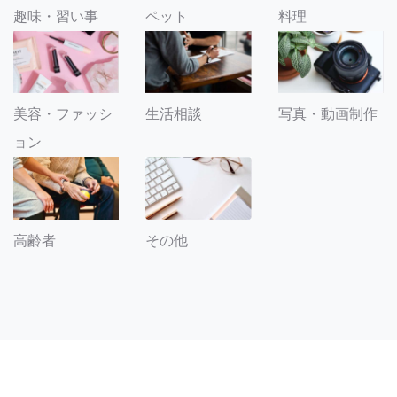
趣味・習い事
ペット
料理
美容・ファッシ
生活相談
写真・動画制作
ョン
その他
高齢者