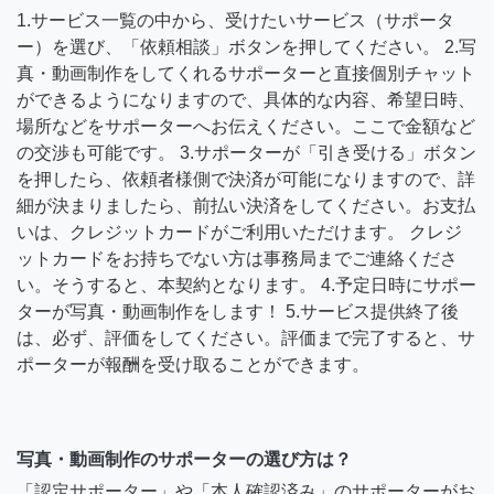
1.サービス一覧の中から、受けたいサービス（サポータ
ー）を選び、「依頼相談」ボタンを押してください。 2.写
真・動画制作をしてくれるサポーターと直接個別チャット
ができるようになりますので、具体的な内容、希望日時、
場所などをサポーターへお伝えください。ここで金額など
の交渉も可能です。 3.サポーターが「引き受ける」ボタン
を押したら、依頼者様側で決済が可能になりますので、詳
細が決まりましたら、前払い決済をしてください。お支払
いは、クレジットカードがご利用いただけます。 クレジ
ットカードをお持ちでない方は事務局までご連絡くださ
い。そうすると、本契約となります。 4.予定日時にサポー
ターが写真・動画制作をします！ 5.サービス提供終了後
は、必ず、評価をしてください。評価まで完了すると、サ
ポーターが報酬を受け取ることができます。
写真・動画制作のサポーターの選び方は？
「認定サポーター」や「本人確認済み」のサポーターがお