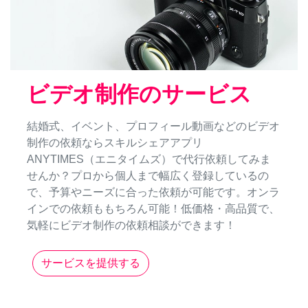
ビデオ制作のサービス
結婚式、イベント、プロフィール動画などのビデオ
制作の依頼ならスキルシェアアプリ
ANYTIMES（エニタイムズ）で代行依頼してみま
せんか？プロから個人まで幅広く登録しているの
で、予算やニーズに合った依頼が可能です。オンラ
インでの依頼ももちろん可能！低価格・高品質で、
気軽にビデオ制作の依頼相談ができます！
サービスを提供する