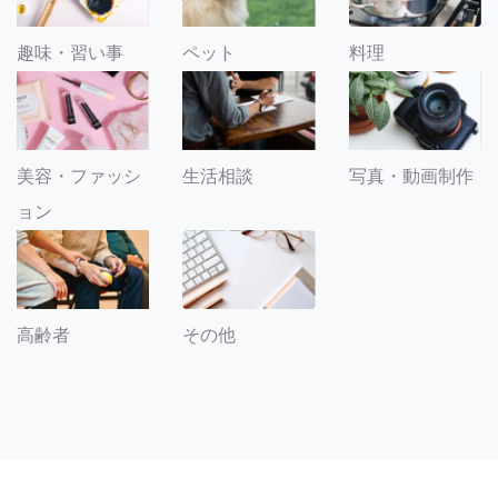
趣味・習い事
ペット
料理
美容・ファッシ
生活相談
写真・動画制作
ョン
その他
高齢者