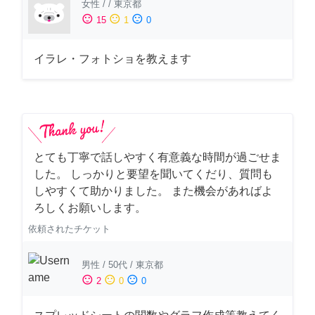
女性
/
/
東京都
sentiment_satisfied
sentiment_neutral
sentiment_dissatisfied
15
1
0
イラレ・フォトショを教えます
とても丁寧で話しやすく有意義な時間が過ごせま
した。 しっかりと要望を聞いてくだり、質問も
しやすくて助かりました。 また機会があればよ
ろしくお願いします。
依頼されたチケット
男性
/
50代
/
東京都
sentiment_satisfied
sentiment_neutral
sentiment_dissatisfied
2
0
0