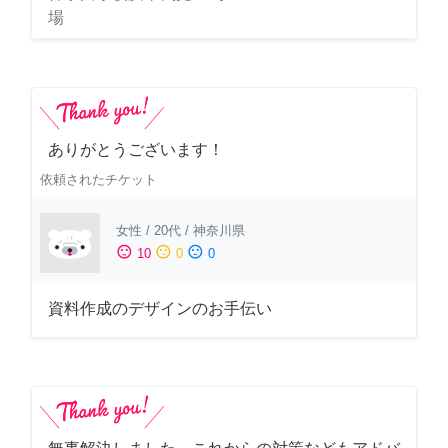
場
ありがとうございます！
依頼されたチケット
女性
/
20代
/
神奈川県
sentiment_satisfied
sentiment_neutral
sentiment_dissatisfied
10
0
0
資料作成のデザインのお手伝い