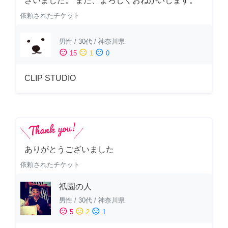
ざいました。 また、よろしくおねがいします。
依頼されたチケット
男性
/
30代
/
神奈川県
sentiment_satisfied
sentiment_neutral
sentiment_dissatisfied
15
1
0
CLIP STUDIO
ありがとうございました
依頼されたチケット
祇園の人
男性
/
30代
/
神奈川県
sentiment_satisfied
sentiment_neutral
sentiment_dissatisfied
5
2
1