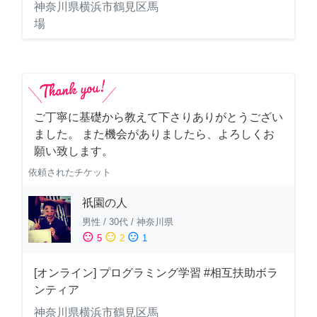
神奈川県横浜市鶴見区馬
場
ご丁寧に基礎から教えて下さりありがとうござい
ました。 また機会がありましたら、よろしくお
願い致します。
依頼されたチケット
祇園の人
男性
/
30代
/
神奈川県
sentiment_satisfied
sentiment_neutral
sentiment_dissatisfied
5
2
1
[オンライン] プログラミング学習 #相互扶助ボラ
ンティア
神奈川県横浜市鶴見区馬