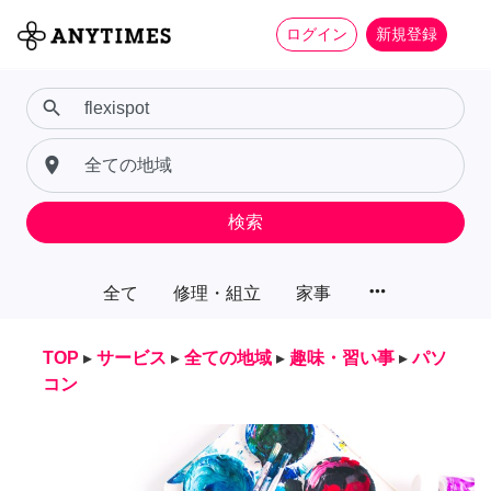
ログイン
新規登録
search
place
検索
more_horiz
全て
修理・組立
家事
TOP
▸
サービス
▸
全ての地域
▸
趣味・習い事
▸
パソ
コン