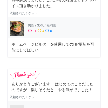
無事解決しました。これからの対策などもアドバ
イス頂き助かりました。
依頼されたチケット
男性
/
30代
/
福岡県
sentiment_satisfied
sentiment_neutral
sentiment_dissatisfied
11
4
0
ホームページビルダーを使用してのHP更新を可
能にしてほしい
ありがとうございます！ はじめてのことだった
のですが、楽しそうだと、やる気がでました！
依頼されたチケット