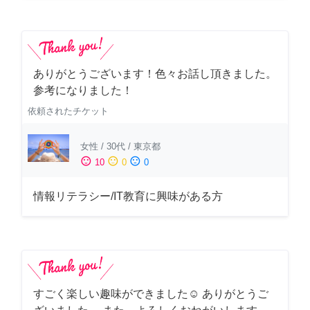
ありがとうございます！色々お話し頂きました。
参考になりました！
依頼されたチケット
女性
/
30代
/
東京都
sentiment_satisfied
sentiment_neutral
sentiment_dissatisfied
10
0
0
情報リテラシー/IT教育に興味がある方
すごく楽しい趣味ができました☺︎ ありがとうご