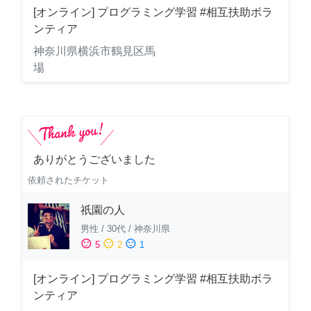
[オンライン] プログラミング学習 #相互扶助ボラ
ンティア
神奈川県横浜市鶴見区馬
場
ありがとうございました
依頼されたチケット
祇園の人
男性
/
30代
/
神奈川県
sentiment_satisfied
sentiment_neutral
sentiment_dissatisfied
5
2
1
[オンライン] プログラミング学習 #相互扶助ボラ
ンティア