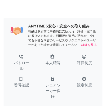
ANYTIMES安心・安全への取り組み
報酬は取引前に事務局に支払われ、評価・完了後
に振り込まれます。利用規約違反の恐れや、少し
でも不審な内容のサービスやリクエストやユーザ
ーがあった場合は通報してください。
詳細を見る
perm_phone_msg
assignment_ind
tag_faces
パトロー
本人確認
評価制度
ル
smartphone
lock
stars
番号確認
シェアワ
認定制度
ーカー保
険