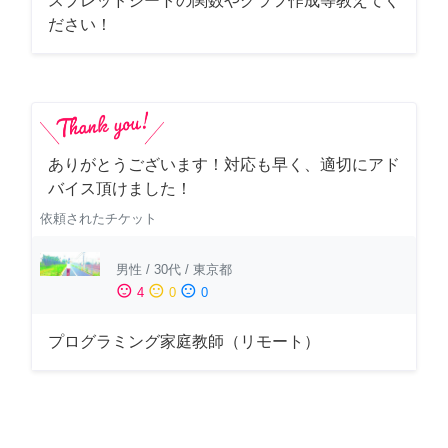
スプレッドシートの関数やグラフ作成等教えてく
ださい！
ありがとうございます！対応も早く、適切にアド
バイス頂けました！
依頼されたチケット
男性
/
30代
/
東京都
sentiment_satisfied
sentiment_neutral
sentiment_dissatisfied
4
0
0
プログラミング家庭教師（リモート）