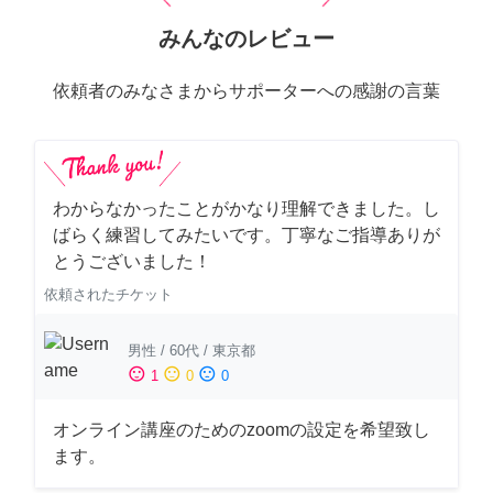
みんなのレビュー
依頼者のみなさまからサポーターへの感謝の言葉
わからなかったことがかなり理解できました。し
ばらく練習してみたいです。丁寧なご指導ありが
とうございました！
依頼されたチケット
男性
/
60代
/
東京都
sentiment_satisfied
sentiment_neutral
sentiment_dissatisfied
1
0
0
オンライン講座のためのzoomの設定を希望致し
ます。