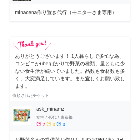
minacena作り置き代行（モニターさま専用）
ありがとうございます！ 1人暮らしで多忙な為、
コンビニかuberばかりで野菜の種類、量ともに少
ない食生活が続いていました。品数も食材数も多
く、大変満足しています。また宜しくお願い致し
ます。
依頼されたチケット
ask_minamz
女性
/
40代
/
東京都
sentiment_satisfied
sentiment_neutral
sentiment_dissatisfied
2
0
0
お野菜多めの常備菜お作りします(10種程度)_2H