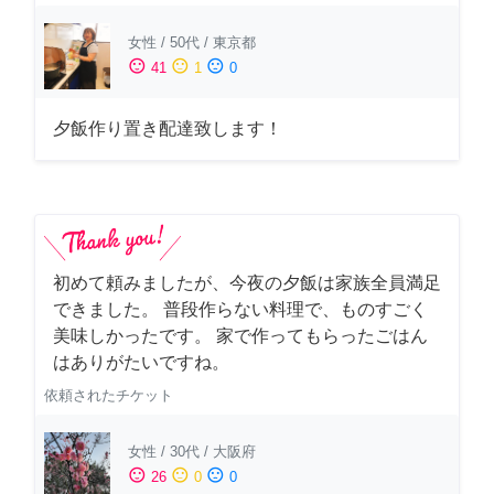
女性
/
50代
/
東京都
sentiment_satisfied
sentiment_neutral
sentiment_dissatisfied
41
1
0
夕飯作り置き配達致します！
初めて頼みましたが、今夜の夕飯は家族全員満足
できました。 普段作らない料理で、ものすごく
美味しかったです。 家で作ってもらったごはん
はありがたいですね。
依頼されたチケット
女性
/
30代
/
大阪府
sentiment_satisfied
sentiment_neutral
sentiment_dissatisfied
26
0
0