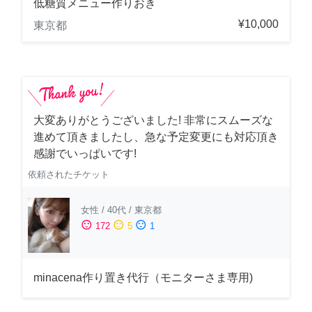
低糖質メニュー作りおき
¥10,000
東京都
大変ありがとうございました! 非常にスムーズな
進めて頂きましたし、急な予定変更にも対応頂き
感謝でいっぱいです!
依頼されたチケット
女性
/
40代
/
東京都
sentiment_satisfied
sentiment_neutral
sentiment_dissatisfied
172
5
1
minacena作り置き代行（モニターさま専用)