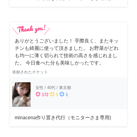
ありがとうございました！ 手際良く、またキッ
チンも綺麗に使って頂きました。 お野菜がどれ
も均一に薄く切られて技術の高さを感じれまし
た。 今日食べた分も美味しかったです。
依頼されたチケット
女性
/
40代
/
東京都
sentiment_satisfied
sentiment_neutral
sentiment_dissatisfied
172
5
1
minacena作り置き代行（モニターさま専用)