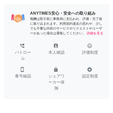
ANYTIMES安心・安全への取り組み
報酬は取引前に事務局に支払われ、評価・完了後
に振り込まれます。利用規約違反の恐れや、少し
でも不審な内容のサービスやリクエストやユーザ
ーがあった場合は通報してください。
詳細を見る
perm_phone_msg
assignment_ind
tag_faces
パトロー
本人確認
評価制度
ル
smartphone
lock
stars
番号確認
シェアワ
認定制度
ーカー保
険