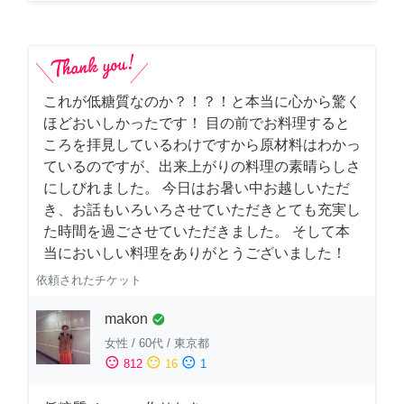
これが低糖質なのか？！？！と本当に心から驚く
ほどおいしかったです！ 目の前でお料理すると
ころを拝見しているわけですから原材料はわかっ
ているのですが、出来上がりの料理の素晴らしさ
にしびれました。 今日はお暑い中お越しいただ
き、お話もいろいろさせていただきとても充実し
た時間を過ごさせていただきました。 そして本
当においしい料理をありがとうございました！
依頼されたチケット
makon
check_circle
女性
/
60代
/
東京都
sentiment_satisfied
sentiment_neutral
sentiment_dissatisfied
812
16
1