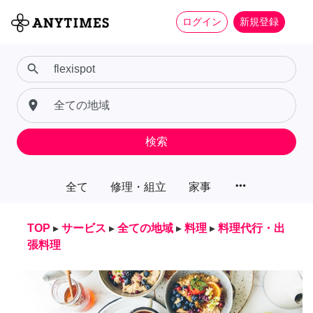
ログイン
新規登録
search
place
検索
more_horiz
全て
修理・組立
家事
TOP
▸
サービス
▸
全ての地域
▸
料理
▸
料理代行・出
張料理