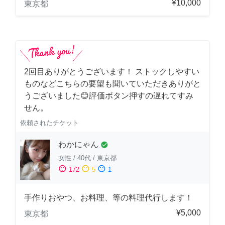
¥10,000
東京都
2回目ありがとうございます！ ストックしやすい
ものなどこちらの要望も聞いていただきありがと
うございました😊評価ボタン押すの遅れてすみ
せん。
依頼されたチケット
わかにゃん
check_circle
女性
/
40代
/
東京都
sentiment_satisfied
sentiment_neutral
sentiment_dissatisfied
172
5
1
手作りおやつ、お料理、等の料理代行します！
¥5,000
東京都