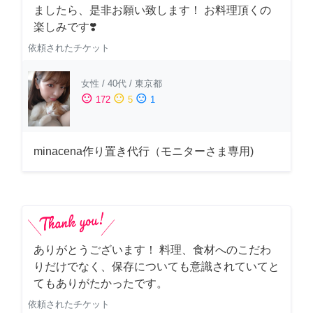
ましたら、是非お願い致します！ お料理頂くの
楽しみです❣️
依頼されたチケット
女性
/
40代
/
東京都
sentiment_satisfied
sentiment_neutral
sentiment_dissatisfied
172
5
1
minacena作り置き代行（モニターさま専用)
ありがとうございます！ 料理、食材へのこだわ
りだけでなく、保存についても意識されていてと
てもありがたかったです。
依頼されたチケット