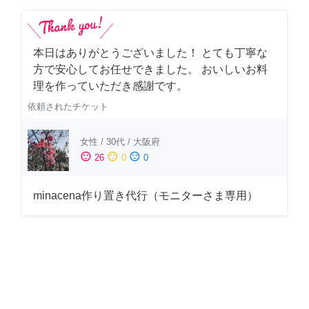
本日はありがとうございました！ とても丁寧な
方で安心してお任せできました。 おいしいお料
理を作っていただき感謝です。
依頼されたチケット
女性
/
30代
/
大阪府
sentiment_satisfied
sentiment_neutral
sentiment_dissatisfied
26
0
0
minacena作り置き代行（モニターさま専用）