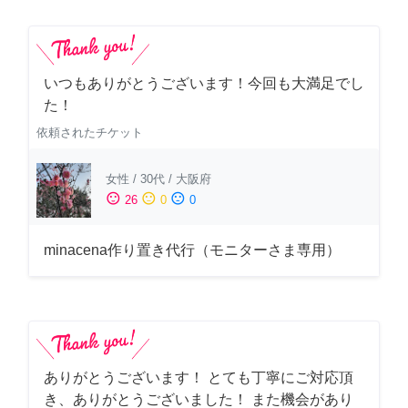
いつもありがとうございます！今回も大満足でし
た！
依頼されたチケット
女性
/
30代
/
大阪府
sentiment_satisfied
sentiment_neutral
sentiment_dissatisfied
26
0
0
minacena作り置き代行（モニターさま専用）
ありがとうございます！ とても丁寧にご対応頂
き、ありがとうございました！ また機会があり