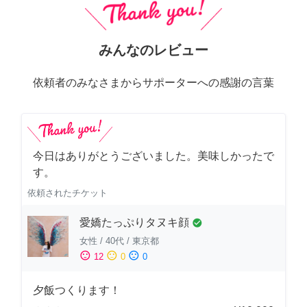
みんなのレビュー
依頼者のみなさまからサポーターへの感謝の言葉
今日はありがとうございました。美味しかったで
す。
依頼されたチケット
愛嬌たっぷりタヌキ顔
check_circle
女性
/
40代
/
東京都
sentiment_satisfied
sentiment_neutral
sentiment_dissatisfied
12
0
0
夕飯つくります！