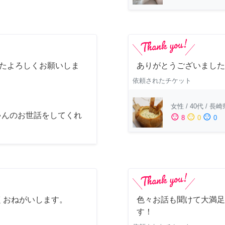
またよろしくお願いしま
ありがとうございました
依頼されたチケット
女性
/
40代
/
長崎
ゃんのお世話をしてくれ
sentiment_satisfied
sentiment_neutral
sentiment_dissatisfied
8
0
0
くおねがいします。
色々お話も聞けて大満足
す！