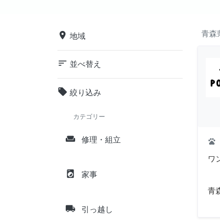
青森
place
地域
sort
並べ替え
local_offer
絞り込み
カテゴリー
weekend
修理・組立
pets
ワ
local_laundry_service
家事
青
local_shipping
引っ越し