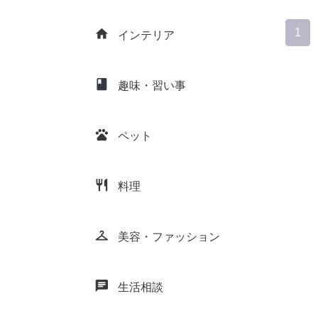
1
home
インテリア
class
趣味・習い事
pets
ペット
restaurant
料理
checkroom
美容・ファッション
chat
生活相談