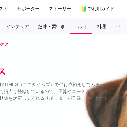
スト
サポーター
ストーリー
ご利用ガイド
more_horiz
インテリア
趣味・習い事
ペット
料理
ケア
ス
YTIMES（エニタイムズ）で代行依頼をしてみません
で幅広く登録しているので、予算やニーズにあった方
動物を対応してくれるサポーターが登録しています！