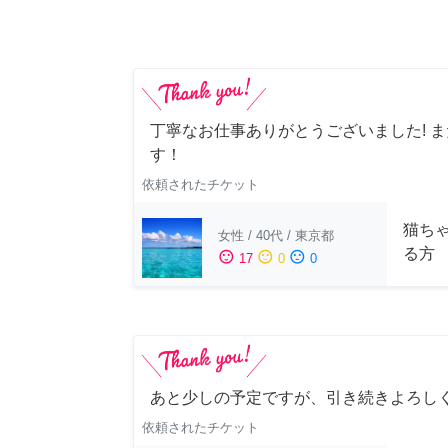
丁寧なお仕事ありがとうございました! 
す！
依頼されたチケット
猫ち
女性
/
40代
/
東京都
る方
sentiment_satisfied
sentiment_neutral
sentiment_dissatisfied
17
0
0
あと少しの予定ですが、引き続きよろし
依頼されたチケット