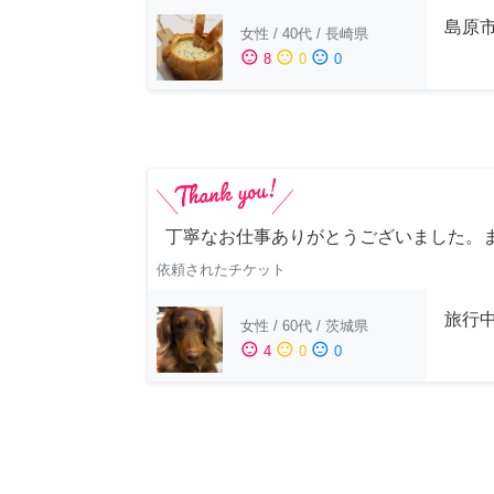
島原
女性
/
40代
/
長崎県
sentiment_satisfied
sentiment_neutral
sentiment_dissatisfied
8
0
0
丁寧なお仕事ありがとうございました。
依頼されたチケット
旅行
女性
/
60代
/
茨城県
sentiment_satisfied
sentiment_neutral
sentiment_dissatisfied
4
0
0