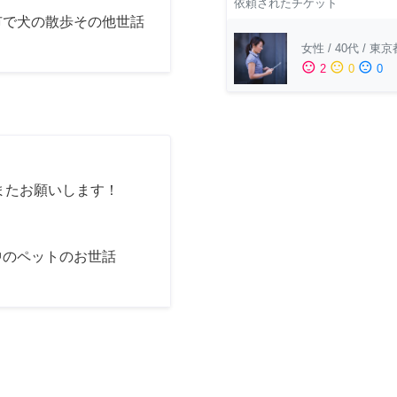
依頼されたチケット
市で犬の散歩その他世話
女性
/
40代
/
東京
sentiment_satisfied
sentiment_neutral
sentiment_dissatisfied
2
0
0
またお願いします！
中のペットのお世話