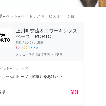
県
▸ ペット
▸ ペットケア
サービス
1ページ目
上川町交流＆コワーキングス
ペース PORTO
男性
/
20代
/
北海道
sentiment_satisfied
sentiment_neutral
sentiment_dissatisfied
0
0
0
メッセージ平均返信時間: 2日以内
ペット
▸ ペットケア
ンちゃん用ビーツ（乾燥）をあげたい！
¥0
森県