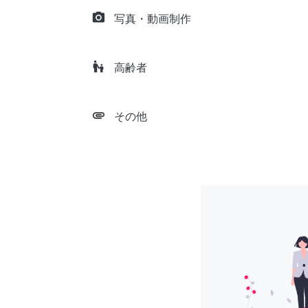
camera_alt
写真・動画制作
escalator_warning
高齢者
attachment
その他