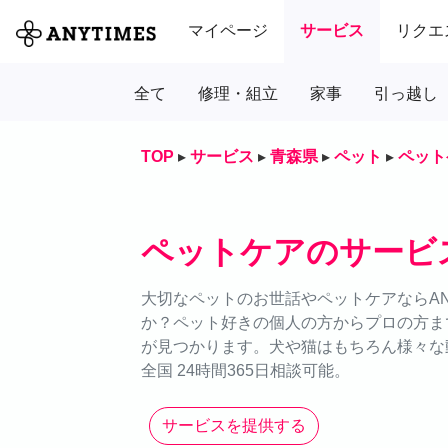
マイページ
サービス
リクエ
全て
修理・組立
家事
引っ越し
TOP
▸
サービス
▸
青森県
▸
ペット
▸
ペット
ペットケアのサービ
大切なペットのお世話やペットケアならAN
か？ペット好きの個人の方からプロの方ま
が見つかります。犬や猫はもちろん様々な
全国 24時間365日相談可能。
サービスを提供する