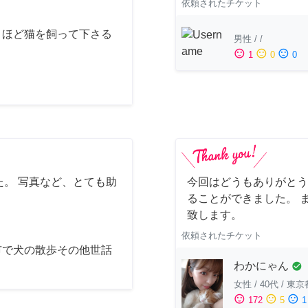
依頼されたチケット
月ほど猫を飼って下さる
男性
/
/
sentiment_satisfied
sentiment_neutral
sentiment_dissatisfied
1
0
0
。 写真など、とても助
今回はどうもありがとう
ることができました。 
致します。
依頼されたチケット
市で犬の散歩その他世話
わかにゃん
check_circle
女性
/
40代
/
東京
sentiment_satisfied
sentiment_neutral
sentiment_dissatisfied
172
5
1