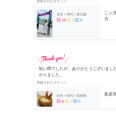
依頼されたチケット
二ヶ
女性
/
30代
/
東京都
方
sentiment_satisfied
sentiment_neutral
sentiment_dissatisfied
18
0
0
短い間でしたが、ありがとうございました
かりました。
依頼されたチケット
島原
女性
/
40代
/
長崎県
sentiment_satisfied
sentiment_neutral
sentiment_dissatisfied
8
0
0