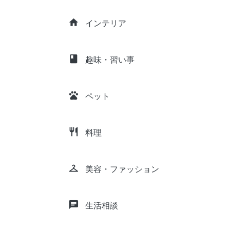
home
インテリア
class
趣味・習い事
pets
ペット
restaurant
料理
checkroom
美容・ファッション
chat
生活相談