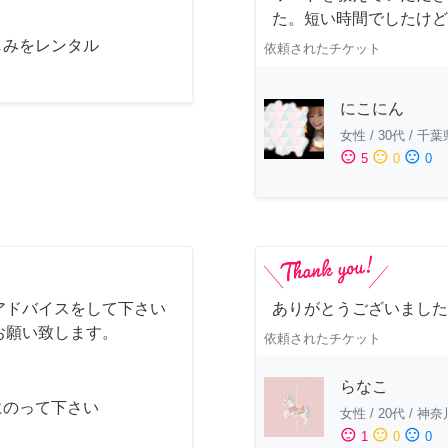
た。短い時間でしたけど
じみをレンタル
依頼されたチケット
にこにん
女性
/
30代
/
千葉
sentiment_satisfied
sentiment_neutral
sentiment_dissatisfied
5
0
0
アドバイスをして下さい
ありがとうございました
お願い致します。
依頼されたチケット
らなこ
にのって下さい
女性
/
20代
/
神奈
sentiment_satisfied
sentiment_neutral
sentiment_dissatisfied
1
0
0