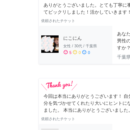
ありがとうございました。とても丁寧に
てビックリしました！活かしていきます
依頼されたチケット
あな
にこにん
男性
女性
/
30代
/
千葉県
すか
sentiment_satisfied
sentiment_neutral
sentiment_dissatisfied
5
0
0
千葉
今回は本当にありがとうございます！ 自
分を気づかせてくれたり大いにヒントに
ました。 本当にありがとうございました
依頼されたチケット