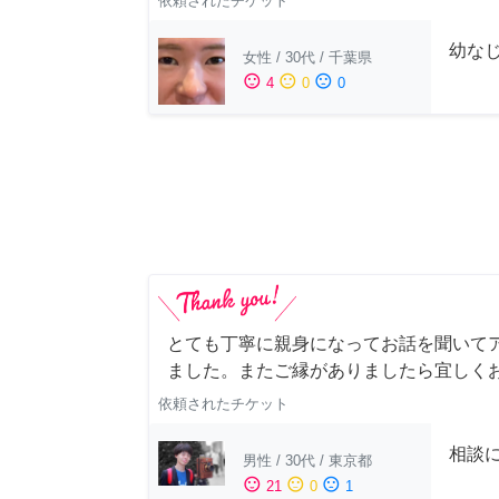
依頼されたチケット
幼な
女性
/
30代
/
千葉県
sentiment_satisfied
sentiment_neutral
sentiment_dissatisfied
4
0
0
とても丁寧に親身になってお話を聞いて
ました。またご縁がありましたら宜しく
依頼されたチケット
相談
男性
/
30代
/
東京都
sentiment_satisfied
sentiment_neutral
sentiment_dissatisfied
21
0
1