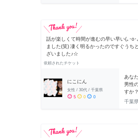
話が楽しくて時間が進むの早い早い(｡･о･｡
ました(笑) 凄く明るかったのですぐうち
ざいました♪☆
依頼されたチケット
あな
にこにん
男性
女性
/
30代
/
千葉県
すか
sentiment_satisfied
sentiment_neutral
sentiment_dissatisfied
5
0
0
千葉