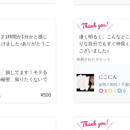
)! 1時間が1分かと感じ
凄く明るく、こんなとこ
とけました♪ありがとうご
りな自分でもすぐ仲良く
ございました♪
依頼されたチケット
た、損してます！モテる
にこにん
の秘密、知りたくないで
女性
/
30代
/
千葉
？
sentiment_satisfied
sentiment_neutral
sentiment_dissatisfied
5
0
0
¥500
県