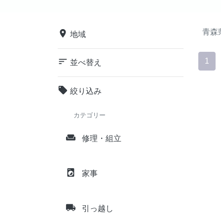
青森
place
地域
sort
1
並べ替え
local_offer
絞り込み
カテゴリー
weekend
修理・組立
local_laundry_service
家事
local_shipping
引っ越し