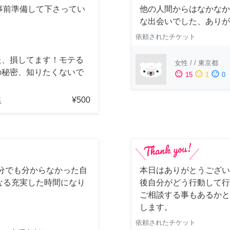
事前準備して下さってい
他の人間からはなかなか
！
な出会いでした、ありが
依頼されたチケット
た、損してます！モテる
女性
/
/
東京都
の秘密、知りたくないで
sentiment_satisfied
sentiment_neutral
sentiment_dissatisfied
15
1
0
？
¥500
県
分でも分からなかった自
本日はありがとうござい
なる充実した時間になり
後自分がどう行動して行
。
ご相談する事もあるかと
します。
依頼されたチケット