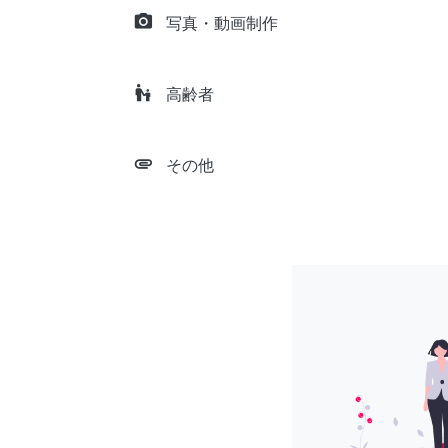
camera_alt
写真・動画制作
escalator_warning
高齢者
attachment
その他