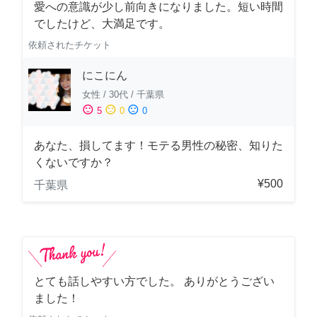
愛への意識が少し前向きになりました。短い時間
でしたけど、大満足です。
依頼されたチケット
にこにん
女性
/
30代
/
千葉県
sentiment_satisfied
sentiment_neutral
sentiment_dissatisfied
5
0
0
あなた、損してます！モテる男性の秘密、知りた
くないですか？
¥500
千葉県
とても話しやすい方でした。 ありがとうござい
ました！