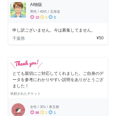
AI物販
男性
/
40代
/
北海道
sentiment_satisfied
sentiment_neutral
sentiment_dissatisfied
10
0
0
申し訳ございません。今は募集してません。
¥50
千葉県
とても親切にご対応してくれました。ご自身のデ
ータを参考にわかりやすい説明をありがとうござ
ました！
依頼されたチケット
女性
/
30's
/
東京都
sentiment_satisfied
sentiment_neutral
sentiment_dissatisfied
86
2
1