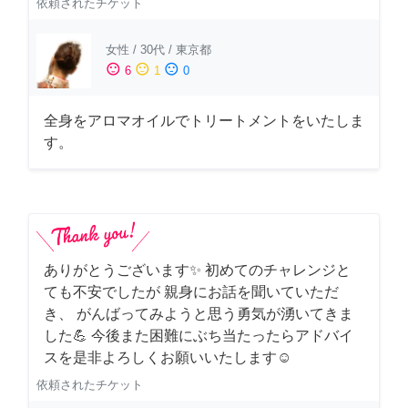
依頼されたチケット
女性
/
30代
/
東京都
sentiment_satisfied
sentiment_neutral
sentiment_dissatisfied
6
1
0
全身をアロマオイルでトリートメントをいたしま
す。
ありがとうございます✨ 初めてのチャレンジと
ても不安でしたが 親身にお話を聞いていただ
き、 がんばってみようと思う勇気が湧いてきま
した💪 今後また困難にぶち当たったらアドバイ
スを是非よろしくお願いいたします☺️
依頼されたチケット