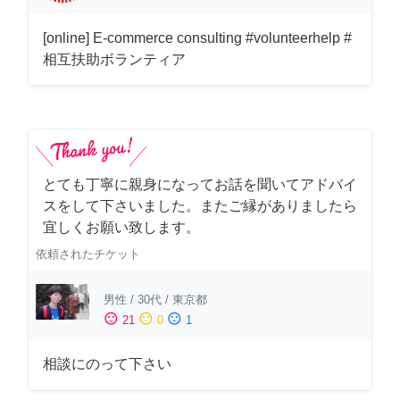
[online] E-commerce consulting #volunteerhelp #
相互扶助ボランティア
とても丁寧に親身になってお話を聞いてアドバイ
スをして下さいました。またご縁がありましたら
宜しくお願い致します。
依頼されたチケット
男性
/
30代
/
東京都
sentiment_satisfied
sentiment_neutral
sentiment_dissatisfied
21
0
1
相談にのって下さい