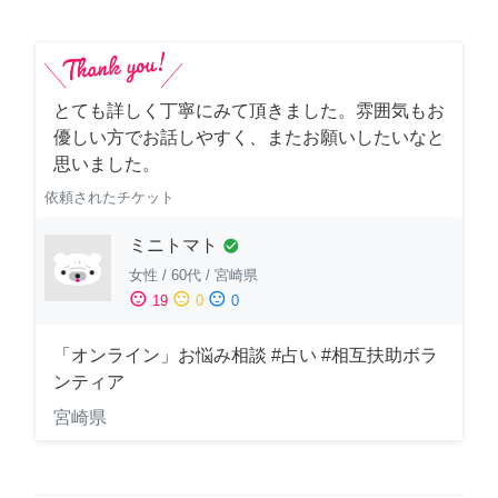
とても詳しく丁寧にみて頂きました。雰囲気もお
優しい方でお話しやすく、またお願いしたいなと
思いました。
依頼されたチケット
ミニトマト
check_circle
女性
/
60代
/
宮崎県
sentiment_satisfied
sentiment_neutral
sentiment_dissatisfied
19
0
0
「オンライン」お悩み相談 #占い #相互扶助ボラ
ンティア
宮崎県