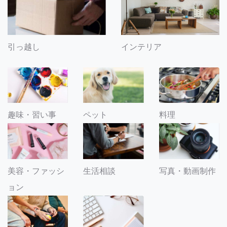
引っ越し
インテリア
趣味・習い事
ペット
料理
美容・ファッシ
生活相談
写真・動画制作
ョン