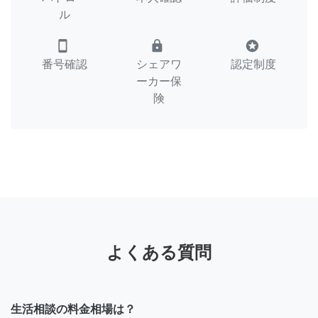
ル
smartphone
lock
stars
番号確認
シェアワ
認定制度
ーカー保
険
よくある質問
生活相談の料金相場は？