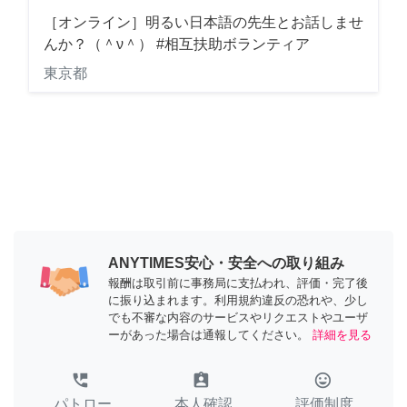
［オンライン］明るい日本語の先生とお話しませ
んか？（＾ν＾） #相互扶助ボランティア
東京都
ANYTIMES安心・安全への取り組み
報酬は取引前に事務局に支払われ、評価・完了後
に振り込まれます。利用規約違反の恐れや、少し
でも不審な内容のサービスやリクエストやユーザ
ーがあった場合は通報してください。
詳細を見る
perm_phone_msg
assignment_ind
tag_faces
パトロー
本人確認
評価制度