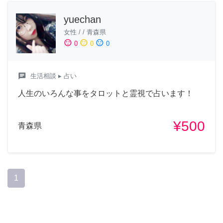
yuechan
女性
/
/
青森県
sentiment_satisfied
sentiment_neutral
sentiment_dissatisfied
0
0
0
chat
生活相談
▸ 占い
人生のいろんな事をタロットと霊視で占います！
¥500
青森県
1