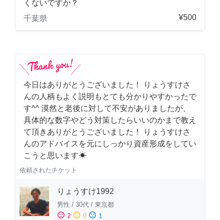
くないですか？
¥500
千葉県
今日はありがとうございました！ りょうすけさ
んの人柄もよく説明もとても分かりやすかったで
す^^ 漠然と老後に対して不安がありましたが、
具体的な数字やどう対策したらいいのかまで教え
て頂きありがとうございました！ りょうすけさ
んのアドバイスを元にしっかり資産形成をしてい
こうと思います☀︎
依頼されたチケット
りょうすけ1992
男性
/
30代
/
東京都
sentiment_satisfied
sentiment_neutral
sentiment_dissatisfied
2
0
1