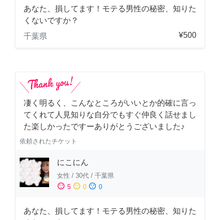
あなた、損してます！モテる男性の秘密、知りた
くないですか？
¥500
千葉県
凄く明るく、こんなところがいいとか的確に言っ
てくれて人見知りな自分でもすぐ仲良く話せまし
た楽しかったですーありがとうございました♪
依頼されたチケット
にこにん
女性
/
30代
/
千葉県
sentiment_satisfied
sentiment_neutral
sentiment_dissatisfied
5
0
0
あなた、損してます！モテる男性の秘密、知りた