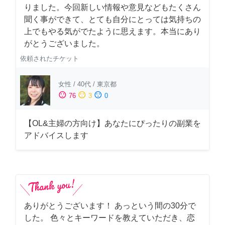
りました。今回新しい情報や意見などもたくさん
聞く事ができて、とても自分にとっては気持ちの
上でもやる気がでたように思えます。本当にあり
がとうございました。
依頼されたチケット
女性
/
40代
/
東京都
sentiment_satisfied
sentiment_neutral
sentiment_dissatisfied
76
3
0
【OL&主婦の方向け】あなたにぴったりの副業を
アドバイスします
ありがとうございます！ あっという間の30分で
した。 色々とキーワードを教えていただき、恋