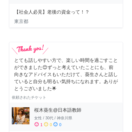
【社会人必見】老後の資金って！？
東京都
とても話しやすい方で、楽しい時間を過ごすこと
ができました😊ずっと考えていたことにも、前
向きなアドバイスもいただけて、葵生さんと話し
ていると自分も明るい気持ちになれます。ありが
とうございました🌟
依頼されたチケット
桜木葵生@日本語教師
女性
/
30代
/
神奈川県
sentiment_satisfied
sentiment_neutral
sentiment_dissatisfied
1
0
0