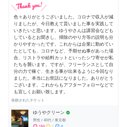
色々ありがとうございました。コロナで収入が減
りましたが、今日教えて貰いました事を実践して
いきたいと思います。ゆうやさんは講習会なども
しているとお聞きし、掃除のやり方等の説明も分
かりやすかったです。これからは企業に勤めてい
たとしても、コロナなど、予期せぬ事があった場
合、リストラや給料カットといったシワ寄せが私
たちを襲います。ですが、フリーランスとして自
分の力で稼ぐ、生きる事が出来るように今回なり
ました。本当にお世話になりました。ありがとう
ございます。これからもアフターフォローなどで
も宜しくお願い致します。
依頼されたチケット
ゆうやクリーン
check_circle
男性
/
40代
/
東京都
sentiment_satisfied
sentiment_neutral
sentiment_dissatisfied
150
1
0