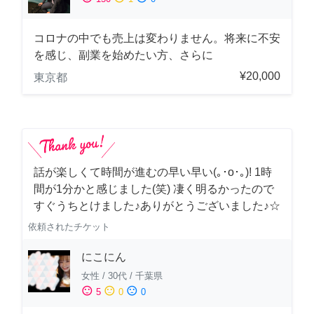
コロナの中でも売上は変わりません。将来に不安
を感じ、副業を始めたい方、さらに
¥20,000
東京都
話が楽しくて時間が進むの早い早い(｡･о･｡)! 1時
間が1分かと感じました(笑) 凄く明るかったので
すぐうちとけました♪ありがとうございました♪☆
依頼されたチケット
にこにん
女性
/
30代
/
千葉県
sentiment_satisfied
sentiment_neutral
sentiment_dissatisfied
5
0
0