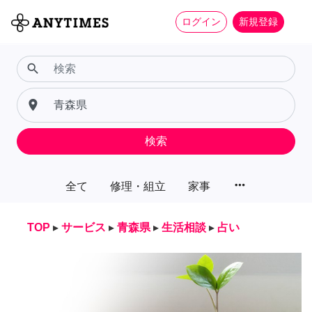
ログイン
新規登録
search
place
検索
more_horiz
全て
修理・組立
家事
TOP
▸
サービス
▸
青森県
▸
生活相談
▸
占い