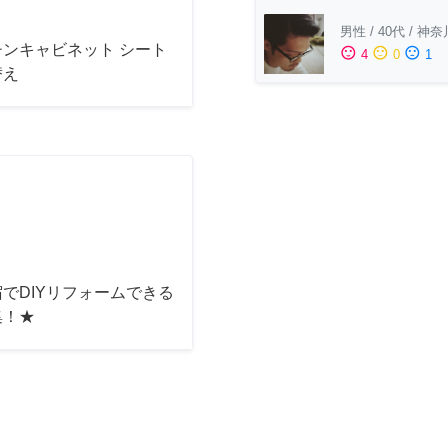
男性
/
40代
/
神奈
チンキャビネット シート
sentiment_satisfied
sentiment_neutral
sentiment_dissatisfied
4
0
1
替え
でDIYリフォームできる
集！★