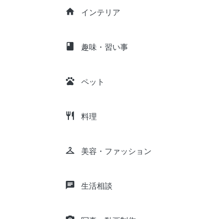
home
インテリア
class
趣味・習い事
pets
ペット
restaurant
料理
checkroom
美容・ファッション
chat
生活相談