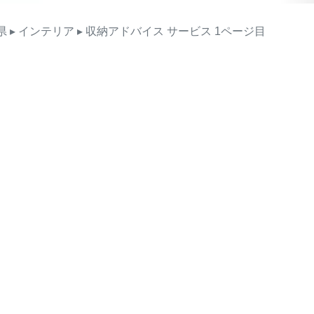
県
▸ インテリア
▸ 収納アドバイス
サービス
1ページ目