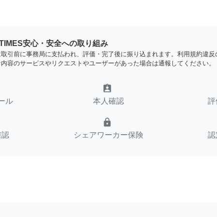
YTIMES安心・安全への取り組み
は取引前に事務局に支払われ、評価・完了後に振り込まれます。利用規約違反
な内容のサービスやリクエストやユーザーがあった場合は通報してください。
assignment_ind
ール
本人確認
評
lock
確認
シェアワーカー保険
認