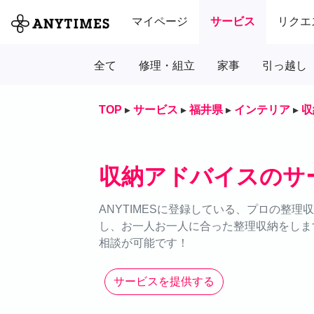
マイページ
サービス
リクエ
全て
修理・組立
家事
引っ越し
TOP
▸
サービス
▸
福井県
▸
インテリア
▸
収
収納アドバイスのサ
ANYTIMESに登録している、プロの整
し、お一人お一人に合った整理収納をします
相談が可能です！
サービスを提供する