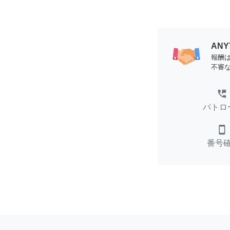
AN
報酬
不審
perm_phone_msg
パトロ
smartphone
番号