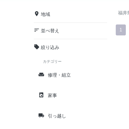
福井
place
地域
sort
1
並べ替え
local_offer
絞り込み
カテゴリー
weekend
修理・組立
local_laundry_service
家事
local_shipping
引っ越し