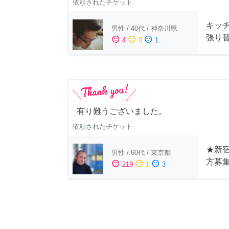
依頼されたチケット
キッ
男性
/
40代
/
神奈川県
張り
sentiment_satisfied
sentiment_neutral
sentiment_dissatisfied
4
0
1
有り難うございました。
依頼されたチケット
★新宿
男性
/
60代
/
東京都
方募
sentiment_satisfied
sentiment_neutral
sentiment_dissatisfied
219
1
3