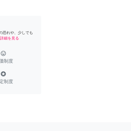
の恐れや、少しでも
詳細を見る
tag_faces
価制度
stars
定制度