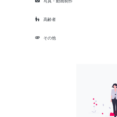
camera_alt
写真・動画制作
escalator_warning
高齢者
attachment
その他