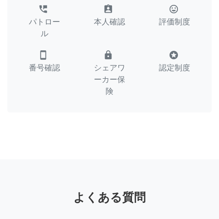
perm_phone_msg
assignment_ind
tag_faces
パトロー
本人確認
評価制度
ル
smartphone
lock
stars
番号確認
シェアワ
認定制度
ーカー保
険
よくある質問