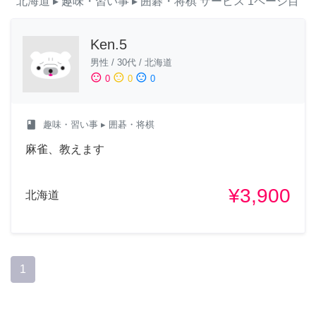
北海道
▸ 趣味・習い事
▸ 囲碁・将棋
サービス
1ページ目
Ken.5
男性
/
30代
/
北海道
sentiment_satisfied
sentiment_neutral
sentiment_dissatisfied
0
0
0
class
趣味・習い事
▸ 囲碁・将棋
麻雀、教えます
¥3,900
北海道
1