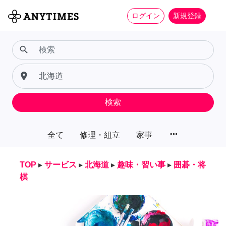
ログイン
新規登録
search
place
検索
more_horiz
全て
修理・組立
家事
TOP
▸
サービス
▸
北海道
▸
趣味・習い事
▸
囲碁・将
棋