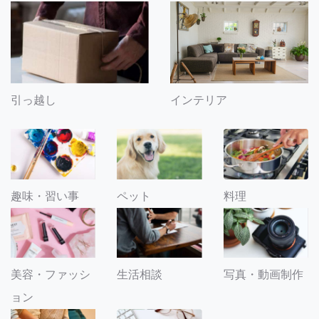
引っ越し
インテリア
趣味・習い事
ペット
料理
美容・ファッシ
生活相談
写真・動画制作
ョン