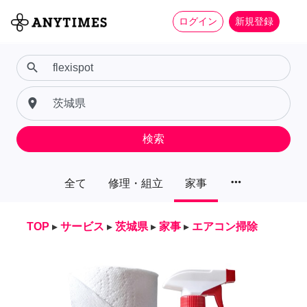
ログイン
新規登録
search
place
検索
more_horiz
全て
修理・組立
家事
TOP
▸
サービス
▸
茨城県
▸
家事
▸
エアコン掃除