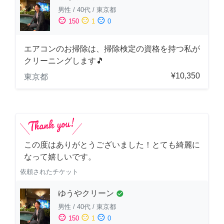
男性
/
40代
/
東京都
sentiment_satisfied
sentiment_neutral
sentiment_dissatisfied
150
1
0
エアコンのお掃除は、掃除検定の資格を持つ私が
クリーニングします🎵
¥10,350
東京都
この度はありがとうございました！とても綺麗に
なって嬉しいです。
依頼されたチケット
ゆうやクリーン
check_circle
男性
/
40代
/
東京都
sentiment_satisfied
sentiment_neutral
sentiment_dissatisfied
150
1
0