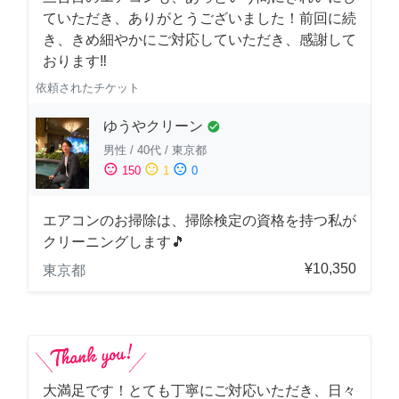
ていただき、ありがとうございました！前回に続
き、きめ細やかにご対応していただき、感謝して
おります‼️
依頼されたチケット
ゆうやクリーン
check_circle
男性
/
40代
/
東京都
sentiment_satisfied
sentiment_neutral
sentiment_dissatisfied
150
1
0
エアコンのお掃除は、掃除検定の資格を持つ私が
クリーニングします🎵
¥10,350
東京都
大満足です！とても丁寧にご対応いただき、日々