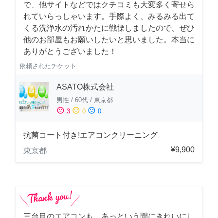
で、他サイトなどではクチコミも大変多く寄せら
れていらっしゃいます。手際よく、みるみる出て
くる洗浄水の汚れかたに戦慄しましたので、ぜひ
他のお部屋もお願いしたいと思いました。本当に
ありがとうございました！
依頼されたチケット
ASATO株式会社
男性
/
60代
/
東京都
sentiment_satisfied
sentiment_neutral
sentiment_dissatisfied
3
0
0
抗菌コート付き!エアコンクリーニング
¥9,900
東京都
三台目のエアコンも、あっという間にきれいにし