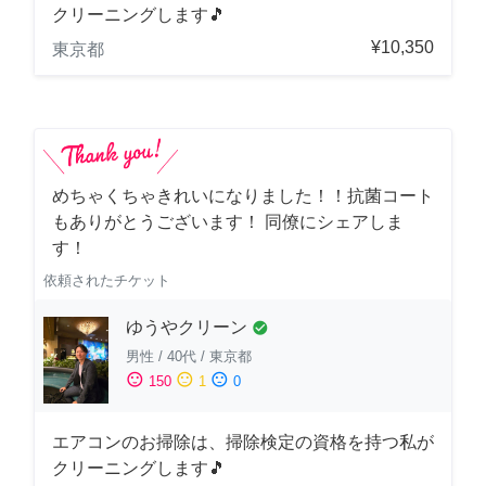
クリーニングします🎵
¥10,350
東京都
めちゃくちゃきれいになりました！！抗菌コート
もありがとうございます！ 同僚にシェアしま
す！
依頼されたチケット
ゆうやクリーン
check_circle
男性
/
40代
/
東京都
sentiment_satisfied
sentiment_neutral
sentiment_dissatisfied
150
1
0
エアコンのお掃除は、掃除検定の資格を持つ私が
クリーニングします🎵