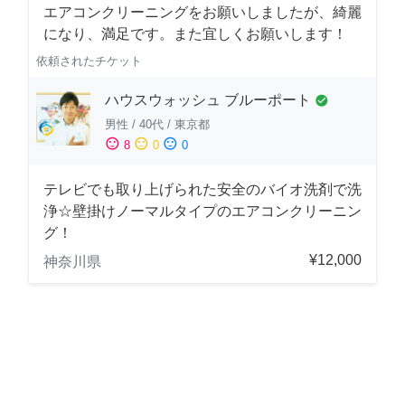
エアコンクリーニングをお願いしましたが、綺麗
になり、満足です。また宜しくお願いします！
依頼されたチケット
ハウスウォッシュ ブルーポート
check_circle
男性
/
40代
/
東京都
sentiment_satisfied
sentiment_neutral
sentiment_dissatisfied
8
0
0
テレビでも取り上げられた安全のバイオ洗剤で洗
浄☆壁掛けノーマルタイプのエアコンクリーニン
グ！
¥12,000
神奈川県