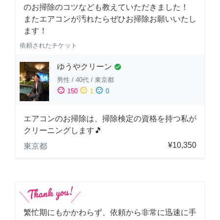
のお掃除のコツなども教えていただきました！
またエアコンが汚れたらぜひお掃除お願いいたし
ます！
依頼されたチケット
ゆうやクリーン
check_circle
男性
/
40代
/
東京都
sentiment_satisfied
sentiment_neutral
sentiment_dissatisfied
150
1
0
エアコンのお掃除は、掃除検定の資格を持つ私が
クリーニングします🎵
¥10,350
東京都
繁忙期にもかかわらず、依頼から非常に迅速に手