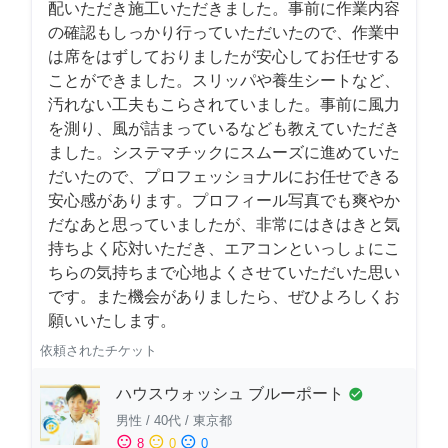
配いただき施工いただきました。事前に作業内容
の確認もしっかり行っていただいたので、作業中
は席をはずしておりましたが安心してお任せする
ことができました。スリッパや養生シートなど、
汚れない工夫もこらされていました。事前に風力
を測り、風が詰まっているなども教えていただき
ました。システマチックにスムーズに進めていた
だいたので、プロフェッショナルにお任せできる
安心感があります。プロフィール写真でも爽やか
だなあと思っていましたが、非常にはきはきと気
持ちよく応対いただき、エアコンといっしょにこ
ちらの気持ちまで心地よくさせていただいた思い
です。また機会がありましたら、ぜひよろしくお
願いいたします。
依頼されたチケット
ハウスウォッシュ ブルーポート
check_circle
男性
/
40代
/
東京都
sentiment_satisfied
sentiment_neutral
sentiment_dissatisfied
8
0
0