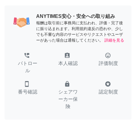
ANYTIMES安心・安全への取り組み
報酬は取引前に事務局に支払われ、評価・完了後
に振り込まれます。利用規約違反の恐れや、少し
でも不審な内容のサービスやリクエストやユーザ
ーがあった場合は通報してください。
詳細を見る
perm_phone_msg
assignment_ind
tag_faces
パトロー
本人確認
評価制度
ル
smartphone
lock
stars
番号確認
シェアワ
認定制度
ーカー保
険