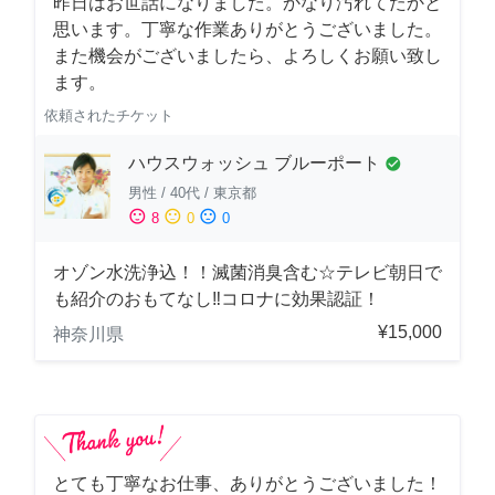
昨日はお世話になりました。かなり汚れてたかと
思います。丁寧な作業ありがとうございました。
また機会がございましたら、よろしくお願い致し
ます。
依頼されたチケット
ハウスウォッシュ ブルーポート
check_circle
男性
/
40代
/
東京都
sentiment_satisfied
sentiment_neutral
sentiment_dissatisfied
8
0
0
オゾン水洗浄込！！滅菌消臭含む☆テレビ朝日で
も紹介のおもてなし‼コロナに効果認証！
¥15,000
神奈川県
とても丁寧なお仕事、ありがとうございました！