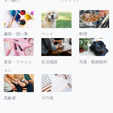
趣味・習い事
ペット
料理
美容・ファッシ
生活相談
写真・動画制作
ョン
その他
高齢者