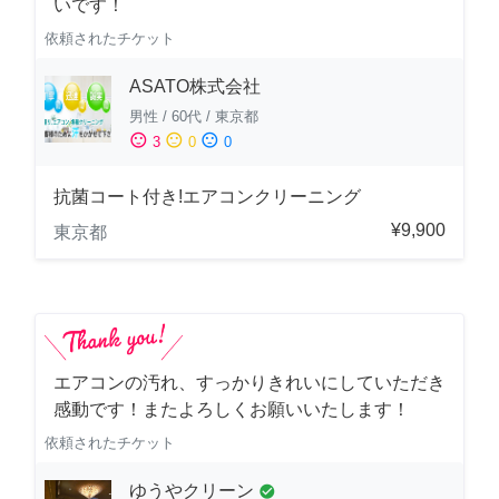
いです！
依頼されたチケット
ASATO株式会社
男性
/
60代
/
東京都
sentiment_satisfied
sentiment_neutral
sentiment_dissatisfied
3
0
0
抗菌コート付き!エアコンクリーニング
¥9,900
東京都
エアコンの汚れ、すっかりきれいにしていただき
感動です！またよろしくお願いいたします！
依頼されたチケット
ゆうやクリーン
check_circle