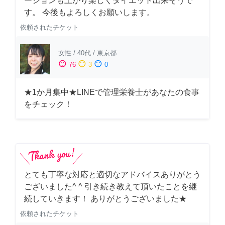
ーションも上がり楽しくダイエット出来そうで
す。 今後もよろしくお願いします。
依頼されたチケット
女性
/
40代
/
東京都
sentiment_satisfied
sentiment_neutral
sentiment_dissatisfied
76
3
0
★1か月集中★LINEで管理栄養士があなたの食事
をチェック！
とても丁寧な対応と適切なアドバイスありがとう
ございました^ ^ 引き続き教えて頂いたことを継
続していきます！ ありがとうございました★
依頼されたチケット