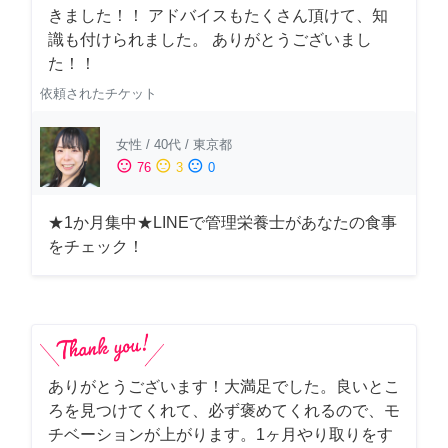
きました！！ アドバイスもたくさん頂けて、知
識も付けられました。 ありがとうございまし
た！！
依頼されたチケット
女性
/
40代
/
東京都
sentiment_satisfied
sentiment_neutral
sentiment_dissatisfied
76
3
0
★1か月集中★LINEで管理栄養士があなたの食事
をチェック！
ありがとうございます！大満足でした。良いとこ
ろを見つけてくれて、必ず褒めてくれるので、モ
チベーションが上がります。1ヶ月やり取りをす