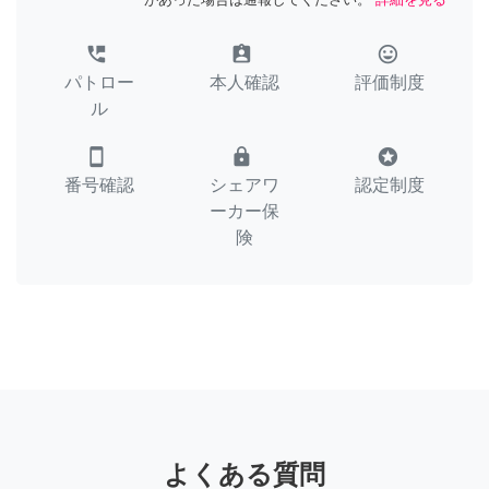
perm_phone_msg
assignment_ind
tag_faces
パトロー
本人確認
評価制度
ル
smartphone
lock
stars
番号確認
シェアワ
認定制度
ーカー保
険
よくある質問