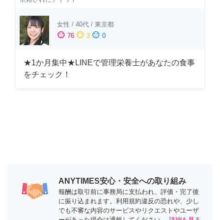
女性
/
40代
/
東京都
sentiment_satisfied
sentiment_neutral
sentiment_dissatisfied
76
3
0
★1か月集中★LINEで管理栄養士があなたの食事
をチェック！
ANYTIMES安心・安全への取り組み
報酬は取引前に事務局に支払われ、評価・完了後
に振り込まれます。利用規約違反の恐れや、少し
でも不審な内容のサービスやリクエストやユーザ
ーがあった場合は通報してください。
詳細を見る