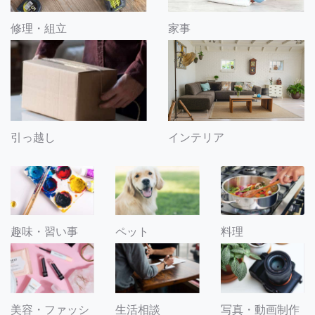
修理・組立
家事
引っ越し
インテリア
趣味・習い事
ペット
料理
美容・ファッシ
生活相談
写真・動画制作