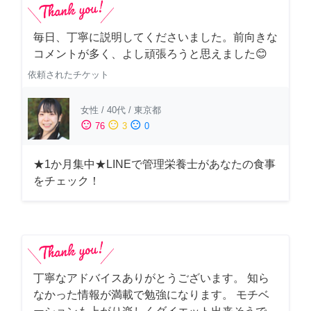
毎日、丁寧に説明してくださいました。前向きな
コメントが多く、よし頑張ろうと思えました😊
依頼されたチケット
女性
/
40代
/
東京都
sentiment_satisfied
sentiment_neutral
sentiment_dissatisfied
76
3
0
★1か月集中★LINEで管理栄養士があなたの食事
をチェック！
丁寧なアドバイスありがとうございます。 知ら
なかった情報が満載で勉強になります。 モチベ