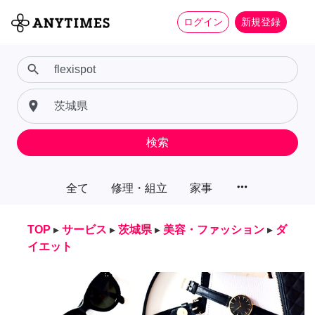
ログイン
新規登録
search
place
検索
more_horiz
全て
修理・組立
家事
TOP
▸
サービス
▸
茨城県
▸
美容・ファッション
▸
ダ
イエット