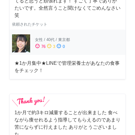
てると思うと頑張れます！ すごく丁寧でありが
たいです。全然言うこと聞けなくてごめんなさい
笑
依頼されたチケット
女性
/
40代
/
東京都
sentiment_satisfied
sentiment_neutral
sentiment_dissatisfied
76
3
0
★1か月集中★LINEで管理栄養士があなたの食事
をチェック！
1か月で約3キロ減量することが出来ました 食べ
ながら痩せれるよう指導してもらえるのであまり
苦にならずに行えました ありがとうございまし
た