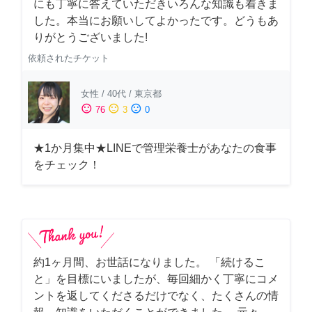
にも丁寧に答えていただきいろんな知識も着きま
した。本当にお願いしてよかったです。どうもあ
りがとうございました!
依頼されたチケット
女性
/
40代
/
東京都
sentiment_satisfied
sentiment_neutral
sentiment_dissatisfied
76
3
0
★1か月集中★LINEで管理栄養士があなたの食事
をチェック！
約1ヶ月間、お世話になりました。 「続けるこ
と」を目標にいましたが、毎回細かく丁寧にコメ
ントを返してくださるだけでなく、たくさんの情