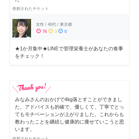
依頼されたチケット
女性
/
40代
/
東京都
sentiment_satisfied
sentiment_neutral
sentiment_dissatisfied
76
3
0
★1か月集中★LINEで管理栄養士があなたの食事
をチェック！
みなみさんのおかげで4kg落とすことができまし
た。アドバイスも的確で、優しくて、丁寧でとっ
てもモチベーションが上がりました。これからも
教わったことを継続し健康的に痩せていこうと思
います。
依頼されたチケット