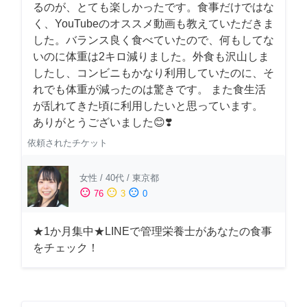
るのが、とても楽しかったです。食事だけではな
く、YouTubeのオススメ動画も教えていただきま
した。バランス良く食べていたので、何もしてな
いのに体重は2キロ減りました。外食も沢山しま
したし、コンビニもかなり利用していたのに、そ
れでも体重が減ったのは驚きです。 また食生活
が乱れてきた頃に利用したいと思っています。
ありがとうございました😊❣️
依頼されたチケット
女性
/
40代
/
東京都
sentiment_satisfied
sentiment_neutral
sentiment_dissatisfied
76
3
0
★1か月集中★LINEで管理栄養士があなたの食事
をチェック！