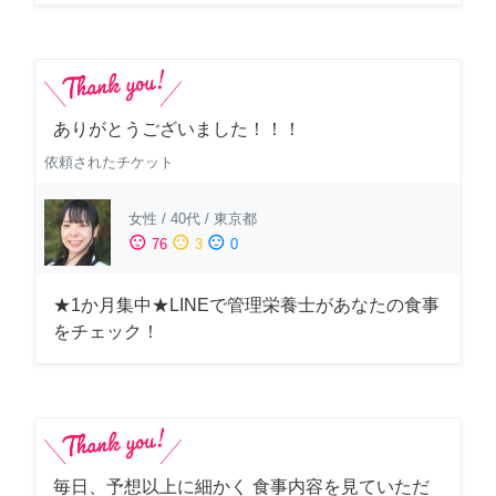
ありがとうございました！！！
依頼されたチケット
女性
/
40代
/
東京都
sentiment_satisfied
sentiment_neutral
sentiment_dissatisfied
76
3
0
★1か月集中★LINEで管理栄養士があなたの食事
をチェック！
毎日、予想以上に細かく 食事内容を見ていただ