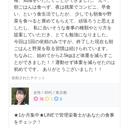
報、知識をいただくことができました。 元々、
朝ごはんは食べず、夜は残業でコンビニ、早食
い、という食生活でしたが、 少しでも朝食や野
菜を食べると褒めてもらえて、頑張ろうと思えま
したし、 私に合いそうな食事の種類やとり方を
提案していただき、とても勉強になりました。
今回は1回の依頼のみですが、終了した現在も朝
ごはんと野菜を取る習慣は続けられています。
ちなみに、始めてから2.5kgほど体重を減らすこ
とができました！！運動せず体重を減らせたのは
初めてです。 ありがとうございました！！
依頼されたチケット
女性
/
40代
/
東京都
sentiment_satisfied
sentiment_neutral
sentiment_dissatisfied
76
3
0
★1か月集中★LINEで管理栄養士があなたの食事
をチェック！