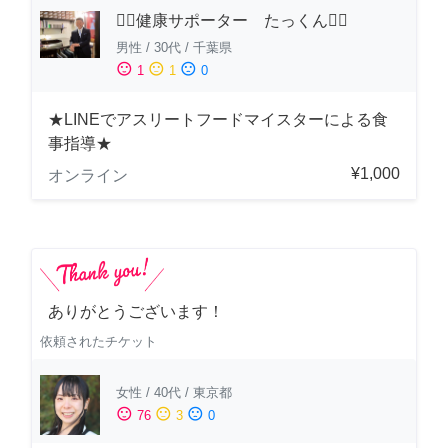
🏋️‍♂️健康サポーター たっくん🏋️‍♂️
男性
/
30代
/
千葉県
sentiment_satisfied
sentiment_neutral
sentiment_dissatisfied
1
1
0
★LINEでアスリートフードマイスターによる食
事指導★
¥1,000
オンライン
ありがとうございます！
依頼されたチケット
女性
/
40代
/
東京都
sentiment_satisfied
sentiment_neutral
sentiment_dissatisfied
76
3
0